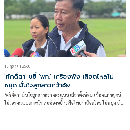
13 ตุลาคม 2568
'ศักดิ์ดา' ขยี้ 'พท.' เครื่องพัง เลือดไหลไม่
หยุด มั่นใจลูกสาวคว้าชัย
‘ศักดิ์ดา’ มั่นใจลูกสาวกวาดคะแนนเลือกตั้งซ่อม เชื่อคนกาญจน์
ไม่เอาคนแปลกหน้า สบช่องขยี้ ‘เพื่อไทย’ เลือดไหลไม่หยุด จ่อ
ออกอีกเพียบ สส.อึดอัดไม่แก้ราคาพืชผลเกษตร ยกเครื่องใหม่ไร้
ความหมาย