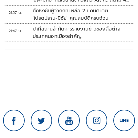
'ชิพ-มิกซ์' กดเวลาติดหัวแถว ARRC สนาม 4
ที่มัลดาลิกา
ศึกชิงชัยผู้ว่ากกท.เหลือ 2 แคนดิเดต
21:57 น.
'โปรดปราน-มีชัย' คุณสมบัติครบถ้วน
ปากีสถานจำกัดการรายงานข่าวของสื่อต่าง
21:47 น.
ประเทศนอกเมืองสำคัญ