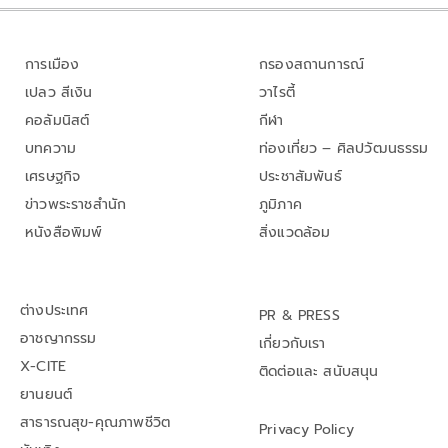
การเมือง
กรองสถานการณ์
เปลว สีเงิน
วาไรตี้
คอลัมนิสต์
กีฬา
บทความ
ท่องเที่ยว – ศิลปวัฒนธรรม
เศรษฐกิจ
ประชาสัมพันธ์
ข่าวพระราชสำนัก
ภูมิภาค
หนังสือพิมพ์
สิ่งแวดล้อม
ต่างประเทศ
PR & PRESS
อาชญากรรม
เกี่ยวกับเรา
X-CITE
ติดต่อและ สนับสนุน
ยานยนต์
สาธารณสุข-คุณภาพชีวิต
Privacy Policy