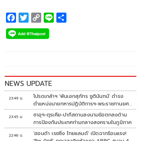
F
T
C
Li
S
ac
wi
o
n
h
e
tt
p
e
ar
b
er
y
e
o
Li
o
n
k
k
NEWS UPDATE
โปรดเกล้าฯ 'พันเอกสุภัทร ชูตินันทน์' ดำรง
23:49 น.
ตำแหน่งนายทหารปฏิบัติการฯ-พระราชทานยศ
'พลตรี'
ซาอุฯ-ตุรเคีย-ปากีสถานลงนามข้อตกลงด้าน
23:45 น.
การป้องกันประเทศท่ามกลางสงครามในภูมิภาค
'ฮอนด้า เรซซิ่ง ไทยแลนด์' เปิดฉากร้อนแรง!
22:46 น.