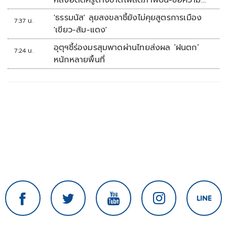
หลังอดีตครูต่างชาติโพสต์ภาพปืน-ข้อความ
ข่มขู่
'ธรรมนัส' ลุยสงขลาชี้ยังไม่คุยสูตรการเมือง
7:37 น.
'เขียว-ส้ม-แดง'
อุตุฯชี้ร่องมรสุมพาดผ่านไทยส่งผล ‘ฝนตก’
7:24 น.
หนักหลายพื้นที่