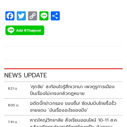
ของ แต่คือการวางระบบทั่วประเทศ
F
T
C
Li
S
ac
wi
o
n
h
e
tt
p
e
ar
b
er
y
e
o
Li
o
n
k
k
NEWS UPDATE
‘ศุภชัย’ สะท้อนใจรู้สึกเวทนา เพจกูรูการเมือง
8:21 น.
ปั่นเรื่องไม่เกรงกลัวกฎหมาย
อดีตบิ๊กข่าวกรอง ของขึ้น! ซัดปมบีบไทยรื้อรั้ว
8:00 น.
ชายแดน ‘มันเรื่องอะไรของมึง’
หาดใหญ่วิทยาลัย สั่งเรียนออนไลน์ 10-11 ส.ค.
7:41 น.