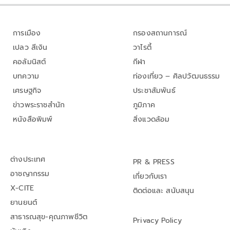
การเมือง
กรองสถานการณ์
เปลว สีเงิน
วาไรตี้
คอลัมนิสต์
กีฬา
บทความ
ท่องเที่ยว – ศิลปวัฒนธรรม
เศรษฐกิจ
ประชาสัมพันธ์
ข่าวพระราชสำนัก
ภูมิภาค
หนังสือพิมพ์
สิ่งแวดล้อม
ต่างประเทศ
PR & PRESS
อาชญากรรม
เกี่ยวกับเรา
X-CITE
ติดต่อและ สนับสนุน
ยานยนต์
สาธารณสุข-คุณภาพชีวิต
Privacy Policy