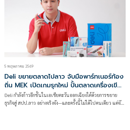
5 พฤษภาคม 2569
Deli ขยายตลาดไปลาว จับมือพาร์ทเนอร์ท้อง
ถิ่น MEK เปิดเกมรุกใหม่ ปั้นตลาดเครื่องเขียน
ให้เติบโตไปด้วยกัน
Deli กำลังก้าวอีกขั้นในเอเชียตะวันออกเฉียงใต้ด้วยการขยาย
ธุรกิจสู่ สปป.ลาว อย่างจริงจัง—และครั้งนี้ไม่ได้ไปคนเดียว แต่จับ
มือกับพาร์ทเนอร์ท้องถิ่นอย่าง MEK เพื่อเปิดเกมรุกแบบ “เข้าใจ
พื้นที่ + เดินเร็ว + โตยั่งยืน” ซึ่งไม่ใช่แค่การเอาสินค้าเข้าไปขาย
แต่คือการ “ปักธงระยะยาว” ในตลาดที่กำลังเติบโต ไม่ใช่แค่ขาย