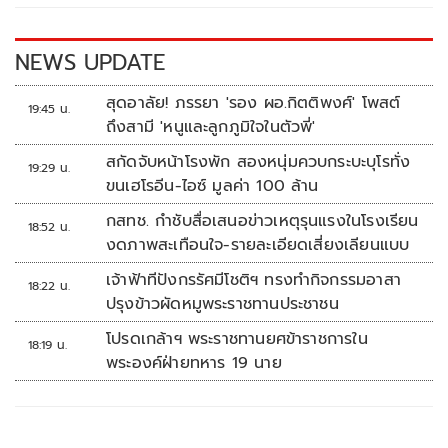
o
n
k
k
NEWS UPDATE
สุดอาลัย! ภรรยา 'รอง ผอ.กิตติพงศ์' โพสต์
19:45 น.
ถึงสามี 'หนูและลูกภูมิใจในตัวพี่'
สกัดจับหน้าโรงพัก สองหนุ่มควบกระบะบุโรทั่ง
19:29 น.
ขนเฮโรอีน-ไอซ์ มูลค่า 100 ล้าน
กสทช. กำชับสื่อเสนอข่าวเหตุรุนแรงในโรงเรียน
18:52 น.
งดภาพสะเทือนใจ-รายละเอียดเสี่ยงเลียนแบบ
เจ้าฟ้าทีปังกรรัศมีโชติฯ ทรงทำกิจกรรมอาสา
18:22 น.
ปรุงข้าวผัดหมูพระราชทานประชาชน
โปรดเกล้าฯ พระราชทานยศข้าราชการใน
18:19 น.
พระองค์ฝ่ายทหาร 19 นาย