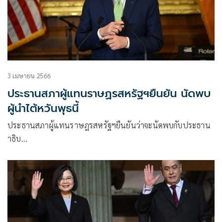
3 เมษายน 2566
ประธานสภาผู้แทนราษฏรสหรัฐฯยืนยัน นัดพบ
ผู้นำไต้หวันพุธนี้
ประธานสภาผู้แทนราษฎรสหรัฐฯยืนยันว่าจะนัดพบกับประธาน
าธิบ…