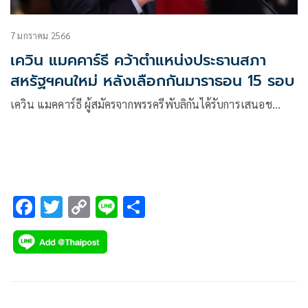
7 มกราคม 2566
เควิน แมคคาร์ธี คว้าตำแหน่งประธานสภา
สหรัฐฯคนใหม่ หลังเลือกกันมาราธอน 15 รอบ
เควิน แมคคาร์ธี ผู้สมัครจากพรรครีพับลิกันได้รับการเสนอช…
F
T
C
Li
S
ac
wi
o
n
h
e
tt
p
e
ar
b
er
y
e
o
Li