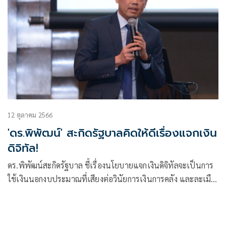
12 ตุลาคม 2566
'ดร.พิพัฒน์' สะกิดรัฐบาลคิดให้ดีเรื่องแจกเงิน
ดิจิทัล!
ดร.พิพัฒน์สะกิดรัฐบาล ชี้เรื่องนโยบายแจกเงินดิจิทัลจะเป็นการ
ใช้เงินนอกงบประมาณที่เสียงต่อวินัยการเงินการคลัง และละเมืด
ต่อการคานอำนาจระหว่างฝ่ายนิติบัญญัติและบริหาร