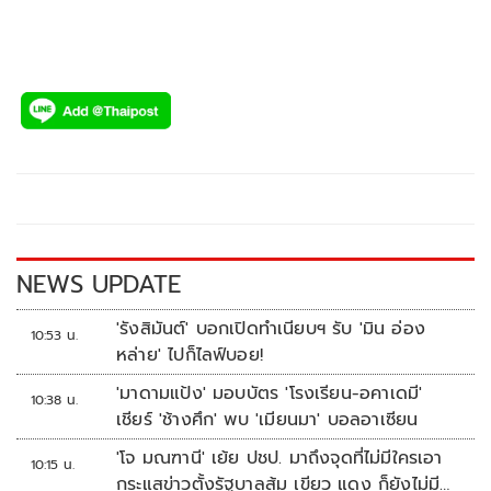
NEWS UPDATE
'รังสิมันต์' บอกเปิดทำเนียบฯ รับ 'มิน อ่อง
10:53 น.
หล่าย' ไปก็ไลฟ์บอย!
'มาดามแป้ง' มอบบัตร 'โรงเรียน-อคาเดมี'
10:38 น.
เชียร์ 'ช้างศึก' พบ 'เมียนมา' บอลอาเซียน
'โจ มณฑานี' เย้ย ปชป. มาถึงจุดที่ไม่มีใครเอา
10:15 น.
กระแสข่าวตั้งรัฐบาลส้ม เขียว แดง ก็ยังไม่มีฟ้า