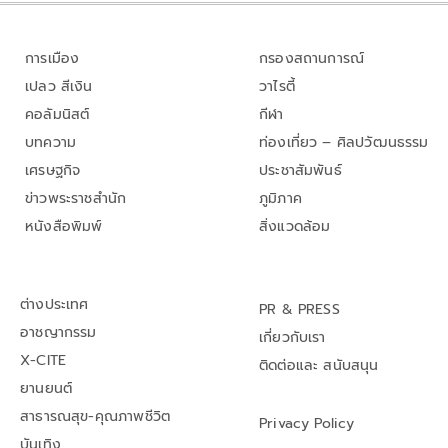
การเมือง
กรองสถานการณ์
เปลว สีเงิน
วาไรตี้
คอลัมนิสต์
กีฬา
บทความ
ท่องเที่ยว – ศิลปวัฒนธรรม
เศรษฐกิจ
ประชาสัมพันธ์
ข่าวพระราชสำนัก
ภูมิภาค
หนังสือพิมพ์
สิ่งแวดล้อม
ต่างประเทศ
PR & PRESS
อาชญากรรม
เกี่ยวกับเรา
X-CITE
ติดต่อและ สนับสนุน
ยานยนต์
สาธารณสุข-คุณภาพชีวิต
Privacy Policy
บันเทิง