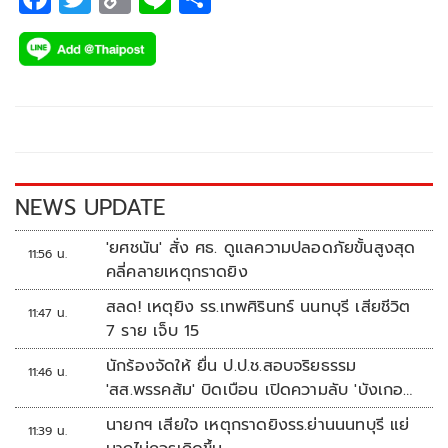
ac
wi
o
n
h
e
tt
p
e
ar
b
er
y
e
o
Li
o
n
k
k
NEWS UPDATE
'ยศชนัน' สั่ง ศธ. ดูแลความปลอดภัยขั้นสูงสุด
11:56 น.
คลี่คลายเหตุกราดยิง
สลด! เหตุยิง รร.เทพศิรินทร์ นนทบุรี เสียชีวิต
11:47 น.
7 ราย เจ็บ 15
นักร้องจัดให้ ยื่น ป.ป.ช.สอบจริยธรรม
11:46 น.
'สส.พรรคส้ม' บิดเบือน เปิดความลับ 'บังเกอร์
ทหาร'
นายกฯ เสียใจ เหตุกราดยิงรร.ย่านนนทบุรี แย่
11:39 น.