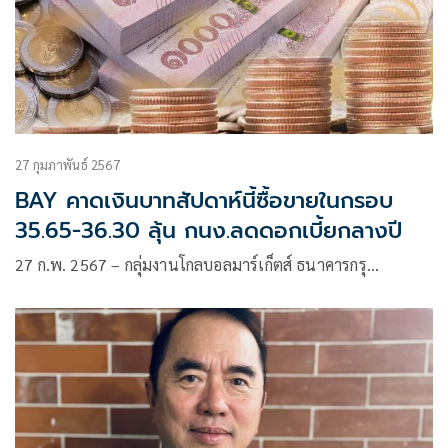
27 กุมภาพันธ์ 2567
BAY คาดเงินบาทสัปดาห์นี้ซื้อขายในกรอบ
35.65-36.30 ลุ้น กนง.ลดดอกเบี้ยกลางปี
27 ก.พ. 2567 – กลุ่มงานโกลบอลมาร์เก็ตส์ ธนาคารกรุ…