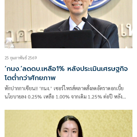
25 กุมภาพันธ์ 2569
‘กนง.’ลดดบ.เหลือ1% หลังประเมินเศรษฐกิจ
โตต่ำกว่าศักยภาพ
หักปากกาเซียน!! ‘กนง.’ เซอร์ไพรส์ตลาดสั่งลดอัตราดอกเบี้ย
นโยบายลง 0.25% เหลือ 1.00% จากเดิม 1.25% ต่อปี หลัง
ประเมินแนวโน้มเศรษฐกิจยังมีแนวโน้มขยายตัวต่ำกว่าศักยภาพ
และไม่ทั่วถึง