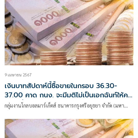
9 เมษายน 2567
เงินบาทสัปดาห์นี้ซื้อขายในกรอบ 36.30-
37.00 คาด กนง. จะมีมติไม่เป็นเอกฉันท์ให้คง
ดอกเบี้ยไว้ที่ 2.50%
กลุ่มงานโกลบอลมาร์เก็ตส์ ธนาคารกรุงศรีอยุธยา จำกัด (มหา…