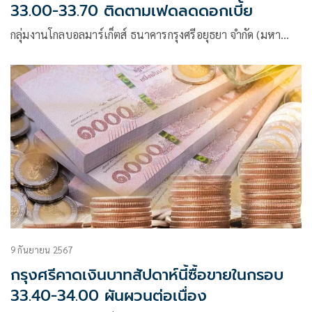
33.00-33.70 ติดตามเฟดลดดอกเบี้ย
กลุ่มงานโกลบอลมาร์เก็ตส์ ธนาคารกรุงศรีอยุธยา จำกัด (มหา…
9 กันยายน 2567
กรุงศรีคาดเงินบาทสัปดาห์นี้ซื้อขายในกรอบ
33.40-34.00 ผันผวนต่อเนื่อง