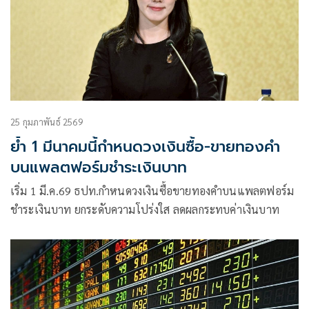
25 กุมภาพันธ์ 2569
ย้ำ 1 มีนาคมนี้กำหนดวงเงินซื้อ-ขายทองคำ
บนแพลตฟอร์มชำระเงินบาท
เริ่ม 1 มี.ค.69 ธปท.กำหนดวงเงินซื้อขายทองคำบนแพลตฟอร์ม
ชำระเงินบาท ยกระดับความโปร่งใส ลดผลกระทบค่าเงินบาท