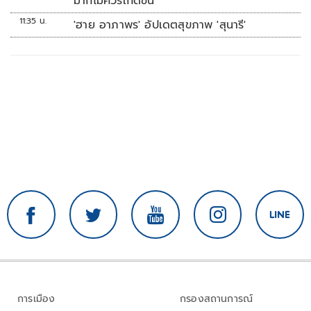
มากไม่ควรเกิดขึ้น
11:35 น.
'ฮาย อาภาพร' อัปเดตสุขภาพ 'สุนารี'
การเมือง
กรองสถานการณ์