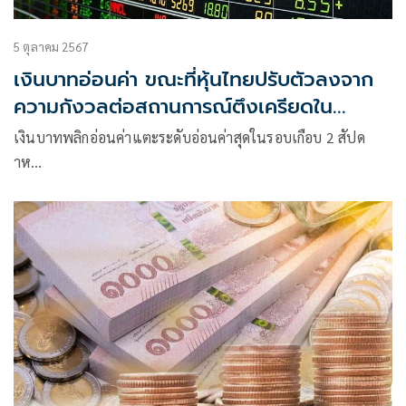
5 ตุลาคม 2567
เงินบาทอ่อนค่า ขณะที่หุ้นไทยปรับตัวลงจาก
ความกังวลต่อสถานการณ์ตึงเครียดใน
ตะวันออกกลาง
เงินบาทพลิกอ่อนค่าแตะระดับอ่อนค่าสุดในรอบเกือบ 2 สัปด
าห…