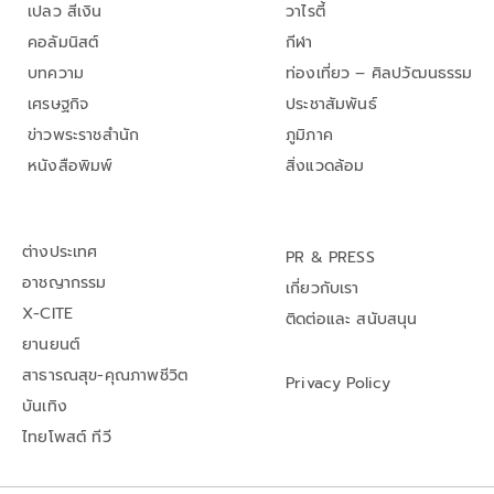
เปลว สีเงิน
วาไรตี้
คอลัมนิสต์
กีฬา
บทความ
ท่องเที่ยว – ศิลปวัฒนธรรม
เศรษฐกิจ
ประชาสัมพันธ์
ข่าวพระราชสำนัก
ภูมิภาค
หนังสือพิมพ์
สิ่งแวดล้อม
ต่างประเทศ
PR & PRESS
อาชญากรรม
เกี่ยวกับเรา
X-CITE
ติดต่อและ สนับสนุน
ยานยนต์
สาธารณสุข-คุณภาพชีวิต
Privacy Policy
บันเทิง
ไทยโพสต์ ทีวี