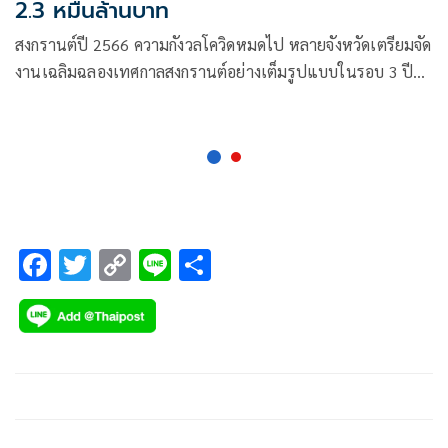
2.3 หมื่นล้านบาท
สงกรานต์ปี 2566 ความกังวลโควิดหมดไป หลายจังหวัดเตรียมจัด
งานเฉลิมฉลองเทศกาลสงกรานต์อย่างเต็มรูปแบบในรอบ 3 ปีกัน
อย่างคึกคัก
F
T
C
Li
S
ac
wi
o
n
h
e
tt
p
e
ar
b
er
y
e
o
Li
o
n