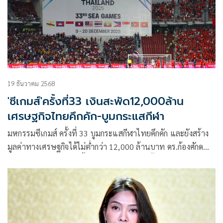
19 ธันวาคม 2568
'ซีเกมส์'ครั้งที่33 เงินสะพัด12,000ล้าน
เศรษฐกิจไทยคึกคัก-บูมกระแสกีฬา
มหกรรมซีเกมส์ ครั้งที่ 33 บูมกระแสกีฬาไทยคึกคัก และยังสร้าง
มูลค่าทางเศรษฐกิจได้ไม่ต่ำกว่า 12,000 ล้านบาท ดร.ก้องศักด
ยอดมณี ผู้ว่าการ กกท. ชี้เป็นตัวเลขที่สูงที่สุดตั้งแต่ไทยเคยจัด
มหกรรมกีฬามา พร้อมเผยยอดผู้ชมเข้าสนามแข่งขันต่าง ๆ
สะสมเกือบ 400,000 คนแล้ว