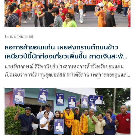
15 เมษายน 2568
หอการค้าขอนแก่น เผยสงกรานต์ถนนข้าว
เหนียวปีนี้นักท่องเที่ยวเพิ่มขึ้น คาดเงินสะพัด
1 พันล้านบาท
นายจักรกฤษณ์ ศิริพานิชย์ ประธานหอการค้าจังหวัดขอนแก่น
เปิดเผยว่าการจัดงานสุดยอดสงกรานต์อีสาน เทศกาลดอกคูนและ
ถนนข้าวเหนียว ปีนี้พบว่า รูปแบบการจัดงานปีนี้เปลี่ยนไป โดย
ผู้สนับสนุนหลักได้นำเวทีขนาดใหญ่ไปไว้ที่ริมถนนศรีจันทร์
ตัดถนนมิตรภาพ