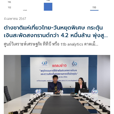
4 เมษายน 2567
ต่างชาติแห่เที่ยวไทย-วันหยุดพิเศษ กระตุ้น
เงินสะพัดสงกรานต์กว่า 4.2 หมื่นล้าน พุ่งสูง
55%
ศูนย์วิเคราะห์เศรษฐกิจ ทีทีบี หรือ ttb analytics คาดเม็…