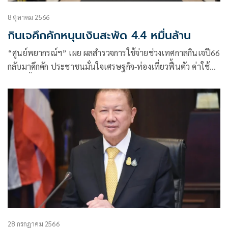
8 ตุลาคม 2566
กินเจคึกคักหนุนเงินสะพัด 4.4 หมื่นล้าน
“ศูนย์พยากรณ์ฯ” เผย ผลสำรวจการใช้จ่ายช่วงเทศกาลกินเจปี66
กลับมาคึกคัก ประชาชนมั่นใจเศรษฐกิจ-ท่องเที่ยวฟื้นตัว ค่าใช้
จ่ายปีนี้สูง 4,587 บาท สูงในรอบ 16 ปี คาดเงินสะพัด 44,558
ล้านบาท
28 กรกฎาคม 2566