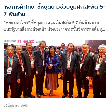
'หอการค้าไทย' ชี้หยุดยาวช่วยบูมศก.สะพัด 5-
7 พันล้าน
“หอการค้าไทย” ชี้หยุดยาวหนุนเงินสะพัด 5-7 พันล้านบาท
แนะรัฐบาลสื่อสารล่วงหน้า ห่วงประกาศกระชั้นชิดกระทบต้นทุน
ธุรกิจ ด้าน “ทอท.” ประเมินผู้โดยสารกระหึ่มสนามบิน 2 ล้านคน
กำชับอำนวยความสะดวกเต็มพิกัด
26 มิถุนายน 2566