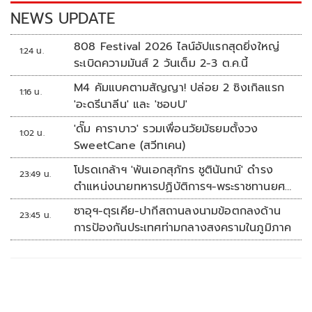
k
k
NEWS UPDATE
808 Festival 2026 ไลน์อัปแรกสุดยิ่งใหญ่
1:24 น.
ระเบิดความมันส์ 2 วันเต็ม 2-3 ต.ค.นี้
M4 คัมแบคตามสัญญา! ปล่อย 2 ซิงเกิลแรก
1:16 น.
'อะดรีนาลีน' และ 'ชอบU'
'ดั๊ม คาราบาว' รวมเพื่อนวัยมัธยมตั้งวง
1:02 น.
SweetCane (สวีทเคน)
โปรดเกล้าฯ 'พันเอกสุภัทร ชูตินันทน์' ดำรง
23:49 น.
ตำแหน่งนายทหารปฏิบัติการฯ-พระราชทานยศ
'พลตรี'
ซาอุฯ-ตุรเคีย-ปากีสถานลงนามข้อตกลงด้าน
23:45 น.
การป้องกันประเทศท่ามกลางสงครามในภูมิภาค