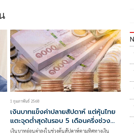
วน
N
1 กุมภาพันธ์ 2568
เงินบาทแข็งค่าปลายสัปดาห์ แต่หุ้นไทย
แตะจุดต่ำสุดในรอบ 5 เดือนครึ่งช่วง
ท้ายสัปดาห์
เงินบาทอ่อนค่าลงในช่วงต้นสัปดาห์ตามทิศทางเงิน