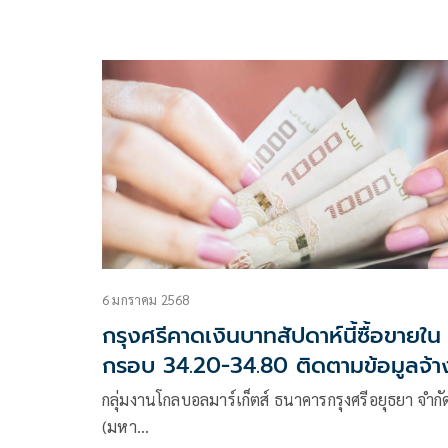
6 มกราคม 2568
กรุงศรีคาดเงินบาทสัปดาห์นี้ซื้อขายใน
กรอบ 34.20-34.80 ติดตามข้อมูลจ้า
งานสหรัฐฯและค่าเงินหยวน
กลุ่มงานโกลบอลมาร์เก็ตส์ ธนาคารกรุงศรีอยุธยา จำกั
(มหา…