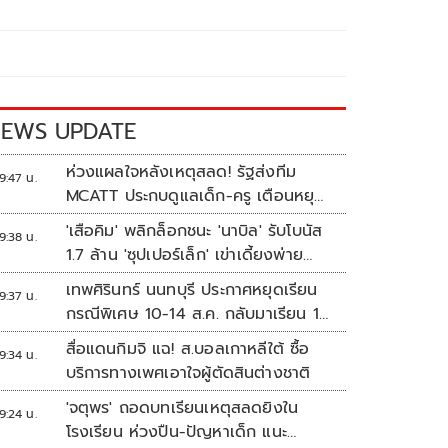
EWS UPDATE
ห่วงแผลใจหลังเหตุสลด! รัฐส่งทีม
9:47 น.
MCATT ประกบดูแลเด็ก-ครู เตือนหยุด
แชร์ภาพรุนแรง
'เสือคิม' พลิกล็อกชนะ 'นาบิล' รับโบนัส
9:38 น.
1.7 ล้าน 'ซุปเปอร์เล็ก' เข่าเดี้ยงพ่าย
TKO
เทพศิรินทร์ นนทบุรี ประกาศหยุดเรียน
9:37 น.
กรณีพิเศษ 10-14 ส.ค. กลับมาเรียน 17
ส.ค.
สื่อแดนกิมจิ แฉ! ส.บอลเกาหลีใต้ ซื้อ
9:34 น.
บริการทางเพศเอาใจผู้ตัดสินต่างชาติ
'จตุพร' ถอดบทเรียนเหตุสลดยิงใน
9:24 น.
โรงเรียน ห่วงปืน-ปัญหาเด็ก แนะ