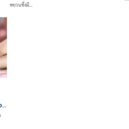
หยวนซึ่งมี…
ง
ด