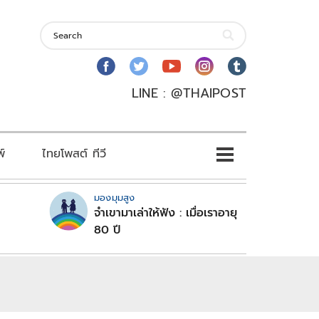
LINE : @THAIPOST
พ์
ไทยโพสต์ ทีวี
มองมุมสูง
จำเขามาเล่าให้ฟัง : เมื่อเราอายุ
80 ปี