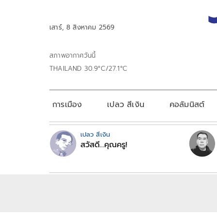
เสาร์, 8 สิงหาคม 2569
สภาพอากาศวันนี้
THAILAND 30.9°C/27.1°C
การเมือง
เปลว สีเงิน
คอลัมนิสต์
เปลว สีเงิน
สวัสดี...คุณครู!