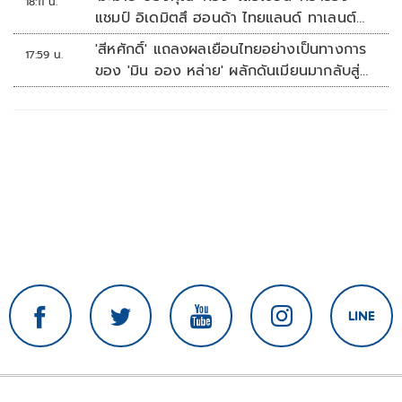
18:11 น.
แชมป์ อิเดมิตสึ ฮอนด้า ไทยแลนด์ ทาเลนต์
คัพ สนาม 3
'สีหศักดิ์' แถลงผลเยือนไทยอย่างเป็นทางการ
17:59 น.
ของ 'มิน ออง หล่าย' ผลักดันเมียนมากลับสู่
อาเซียน