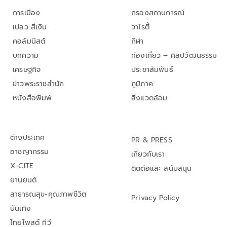
การเมือง
กรองสถานการณ์
เปลว สีเงิน
วาไรตี้
คอลัมนิสต์
กีฬา
บทความ
ท่องเที่ยว – ศิลปวัฒนธรรม
เศรษฐกิจ
ประชาสัมพันธ์
ข่าวพระราชสำนัก
ภูมิภาค
หนังสือพิมพ์
สิ่งแวดล้อม
ต่างประเทศ
PR & PRESS
อาชญากรรม
เกี่ยวกับเรา
X-CITE
ติดต่อและ สนับสนุน
ยานยนต์
สาธารณสุข-คุณภาพชีวิต
Privacy Policy
บันเทิง
ไทยโพสต์ ทีวี