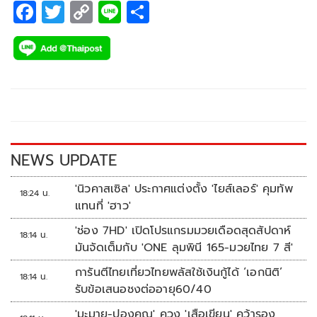
F
T
C
Li
S
ac
wi
o
n
h
e
tt
p
e
ar
b
er
y
e
o
Li
o
n
k
k
NEWS UPDATE
'นิวคาสเซิล' ประกาศแต่งตั้ง 'ไยส์เลอร์' คุมทัพ
18:24 น.
แทนที่ 'ฮาว'
'ช่อง 7HD' เปิดโปรแกรมมวยเดือดสุดสัปดาห์
18:14 น.
มันจัดเต็มกับ 'ONE ลุมพินี 165-มวยไทย 7 สี'
การันตีไทยเที่ยวไทยพลัสใช้เงินกู้ได้ ‘เอกนิติ’
18:14 น.
รับข้อเสนอชงต่ออายุ60/40
'มะมาย-ปองคุณ' ควง 'เสือเขียน' คว้ารอง