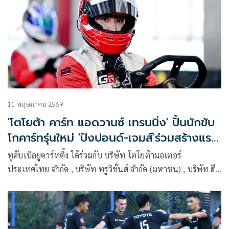
11 พฤษภาคม 2569
'โตโยต้า คาร์ท แอดวานซ์ เทรนนิ่ง' ปั้นนักขับ
โกคาร์ทรุ่นใหม่ 'ปังปอนด์-เจมส์'ร่วมสร้างแรง
บันดาลใจ
ทูดับเบิลยูคาร์ทติ้ง ได้ร่วมกับ บริษัท โตโยต้ามอเตอร์
ประเทศไทย จำกัด , บริษัท ทรูวิชั่นส์ จำกัด (มหาชน) , บริษัท ฮี
โน่มอเตอร์สเซลส์ (ประเทศไทย) จำกัด ได้จัดโครงการฝึกอบรมรถ
คาร์ทเยาวชน “ทรูวิชั่นส์ – โตโยต้า จูเนียร์โกคาร์ท แอดวานซ์
เทรนนิ่ง 2026”