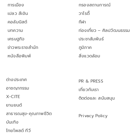
การเมือง
กรองสถานการณ์
เปลว สีเงิน
วาไรตี้
คอลัมนิสต์
กีฬา
บทความ
ท่องเที่ยว – ศิลปวัฒนธรรม
เศรษฐกิจ
ประชาสัมพันธ์
ข่าวพระราชสำนัก
ภูมิภาค
หนังสือพิมพ์
สิ่งแวดล้อม
ต่างประเทศ
PR & PRESS
อาชญากรรม
เกี่ยวกับเรา
X-CITE
ติดต่อและ สนับสนุน
ยานยนต์
สาธารณสุข-คุณภาพชีวิต
Privacy Policy
บันเทิง
ไทยโพสต์ ทีวี