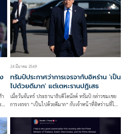
24 มีนาคม 2569
อง
ทรัมป์ประกาศว่าการเจรจากับอิหร่าน 'เป็น
ไปด้วยดีมาก' แต่เตหะรานปฏิเสธ
ทำ
เมื่อวันจันทร์ ประธานาธิบดีโดนัลด์ ทรัมป์ กล่าวชมเชย
ะ
การเจรจา “เป็นไปด้วยดีมาก” กับเจ้าหน้าที่อิหร่านที่ไม่
ง
เปิดเผยชื่อ หลังจากที่ระงับแผนการโจมตีครั้งใหม่ไปอย่าง
กะทันหัน แม้ว่าอิสราเอล พันธมิตรของวอชิงตันจะยืนยัน
ว่าจะยังคงโจมตีสาธารณรัฐอิสลามต่อไปก็ตาม