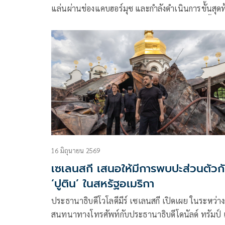
แล่นผ่านช่องแคบฮอร์มุซ และกำลังดำเนินการขั้นสุดท
ในการบริหารจัดการเส้นทางเดินเรือยุทธศาสตร์นี้ร่วม
เตหะรานกล่าวเมื่อวันพุธที่ผ่านมา แม้ว่าเหตุการณ์ด้
ความมั่นคงล่าสุดจะเน้นย้ำถึงความเสี่ยงที่ยังคงมีอยู่
สำหรับการขนส่งทางเรือในภูมิภาคก็ตาม
16 มิถุนายน 2569
เซเลนสกี เสนอให้มีการพบปะส่วนตัวก
‘ปูติน’ ในสหรัฐอเมริกา
ประธานาธิบดีโวโลดีมีร์ เซเลนสกี เปิดเผย ในระหว่า
สนทนาทางโทรศัพท์กับประธานาธิบดีโดนัลด์ ทรัมป์ 