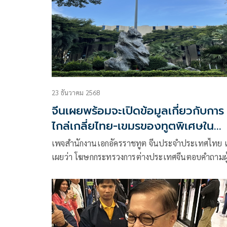
23 ธันวาคม 2568
จีนเผยพร้อมจะเปิดข้อมูลเกี่ยวกับการ
ไกล่เกลี่ยไทย-เขมรของทูตพิเศษใน
โอกาสอันเหมาะสม
เพจสำนักงานเอกอัครราชทูต จีนประจำประเทศไทย เ
เผยว่า โฆษกกระทรวงการต่างประเทศจีนตอบคำถามผู้ส
ข่าวเกี่ยวกับสถานการณ์ช