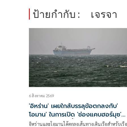
ป้ายกำกับ :
เจรจา
6 สิงหาคม 2569
'อิหร่าน' เผยใกล้บรรลุข้อตกลงกับ'
โอมาน' ในการเปิด 'ช่องแคบฮอร์มุซ'
แล้ว แต่การเปิดขึ้นอยู่กับสหรัฐฯ
อิหร่านและโอมานได้ตกลงเส้นทางเดินเรือสำหรับเรือท