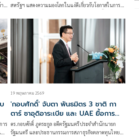
้าย
สหรัฐฯ แสดงความมองโลกในแง่ดีเกี่ยวกับโอกาสในการ
กัน
เจรจาสันติภาพกับอิหร่านในวันจันทร์ ขณะที่ทั้งสองฝ่าย
าน
งดเว้นการยิงกันเป็นวันที่สามติดต่อกัน
19 พฤษภาคม 2569
ับ
'กอบศักดิ์' จับตา พันธมิตร 3 ชาติ กา
ตาร์ ซาอุดิอาระเบีย และ UAE ยื้อการ
โจมตีอิหร่าน
งการ
ดร.กอบศักดิ์ ภูตระกูล อดีตรัฐมนตรีประจำสำนักนายก
เขา
รัฐมนตรี และประธานกรรมการสภาธุรกิจตลาดทุนไทย