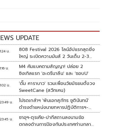
EWS UPDATE
808 Festival 2026 ไลน์อัปแรกสุดยิ่ง
1:24 น.
ใหญ่ ระเบิดความมันส์ 2 วันเต็ม 2-3
ต.ค.นี้
M4 คัมแบคตามสัญญา! ปล่อย 2
1:16 น.
ซิงเกิลแรก 'อะดรีนาลีน' และ 'ชอบU'
'ดั๊ม คาราบาว' รวมเพื่อนวัยมัธยมตั้งวง
1:02 น.
SweetCane (สวีทเคน)
โปรดเกล้าฯ 'พันเอกสุภัทร ชูตินันทน์'
23:49 น.
ดำรงตำแหน่งนายทหารปฏิบัติการฯ-
พระราชทานยศ 'พลตรี'
ซาอุฯ-ตุรเคีย-ปากีสถานลงนามข้อ
23:45 น.
ตกลงด้านการป้องกันประเทศท่ามกลาง