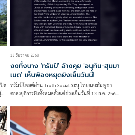
13 ธันวาคม 2568
งงทั้งบาง 'ทรัมป์' อ้างคุย 'อนุทิน-ฮุนมา
เนต' เห็นพ้องหยุดยิงเย็นวันนี้!
ปิด
ทรัมป์โพสต์ผ่าน Truth Social ระบุ ไทยและกัมพูชา
ื่อ
ตกลงยุติการยิงทั้งหมดตั้งแต่ช่วงเย็นวันที่ 13 ธ.ค. 2568
หลังหารือผู้นำสองประเทศ พร้อมขอบคุณนายกฯ
มาเลเซียช่วยประสาน