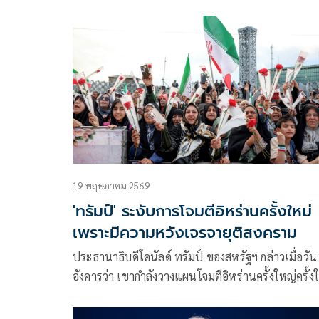
ได้เสนอให้มีการนัดหมายประธานาธิบดีวลาดิมีร์ ปูติ
เจรจาที่สหรัฐอเมริกา
19 พฤษภาคม 2569
'ทรัมป์' ระงับการโจมตีอิหร่านครั้งใหม่
เพราะมีความหวังเจรจายุติสงคราม
ประธานาธิบดีโดนัลด์ ทรัมป์ ของสหรัฐฯ กล่าวเมื่อวัน
อังคารว่า เขากำลังวางแผนโจมตีอิหร่านครั้งใหญ่ครั้ง
แต่ได้ชะลอแผนดังกล่าวออกไป เนื่องจากเขามองเห็น
ความหวังที่จะบรรลุข้อตกลงยุติสงครามซึ่งยังคงเป็นเรื