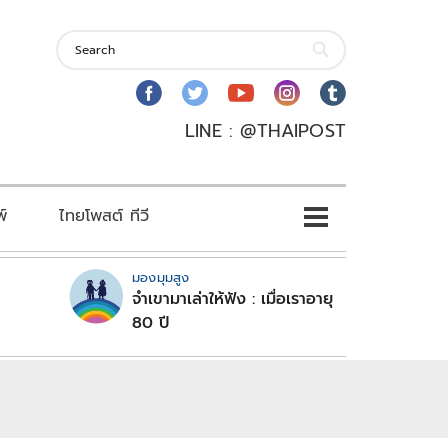
LINE : @THAIPOST
พ์
ไทยโพสต์ ทีวี
มองมุมสูง
จำเขามาเล่าให้ฟัง : เมื่อเราอายุ
80 ปี