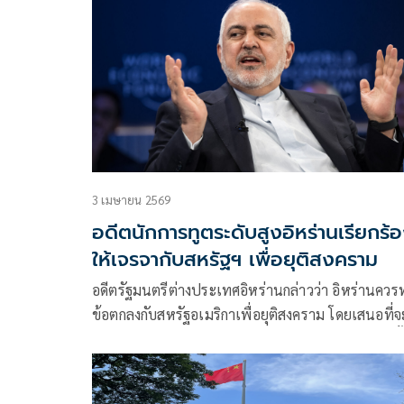
ยากที่จะบรรลุได้ในขณะนี้
3 เมษายน 2569
อดีตนักการทูตระดับสูงอิหร่านเรียกร้
ให้เจรจากับสหรัฐฯ เพื่อยุติสงคราม
อดีตรัฐมนตรีต่างประเทศอิหร่านกล่าวว่า อิหร่านควร
ข้อตกลงกับสหรัฐอเมริกาเพื่อยุติสงคราม โดยเสนอที่จ
จำกัดโครงการนิวเคลียร์และเปิดช่องแคบฮอร์มุซอีกครั้
เพื่อแลกกับการยกเลิกมาตรการคว่ำบาตร