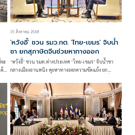
15 สิงหาคม 2568
'หวังอี้' ชวน รมว.กต. 'ไทย-เขมร' จิบน้ำ
ชา ยกสุภาษิตจีนช่วยหาทางออก
่จะ
‘หวังอี้’ ชวน รมต.ต่างประเทศ ‘ไทย-เขมร’ จิบน้ำชา
ด้
กลางเมืองอานหนิง คุยหาทางออกความขัดแย้ง ยก
สุภาษิตจีนเป็นแนวทาง ‘พี่น้องทะเลาะกันภายในรั้วบ้าน
แต่ร่วมปกป้องการรุกรานจากภายนอก’