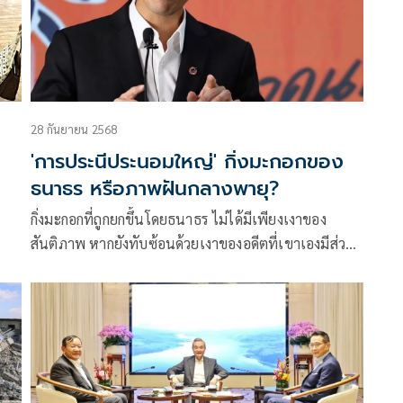
28 กันยายน 2568
'การประนีประนอมใหญ่' กิ่งมะกอกของ
ธนาธร หรือภาพฝันกลางพายุ?
กิ่งมะกอกที่ถูกยกขึ้นโดยธนาธร ไม่ได้มีเพียงเงาของ
สันติภาพ หากยังทับซ้อนด้วยเงาของอดีตที่เขาเองมีส่วน
ในการจุดไฟไว้ การประนีประนอมใหญ่จึงไม่ใช่เพียง
ถ้อยคำสวยหรู แต่คือภาพฝันที่ยังแกว่งไหวอยู่กลางพายุ
การเมืองไทย