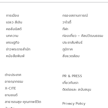
การเมือง
กรองสถานการณ์
เปลว สีเงิน
วาไรตี้
คอลัมนิสต์
กีฬา
บทความ
ท่องเที่ยว – ศิลปวัฒนธรรม
เศรษฐกิจ
ประชาสัมพันธ์
ข่าวพระราชสำนัก
ภูมิภาค
หนังสือพิมพ์
สิ่งแวดล้อม
ต่างประเทศ
PR & PRESS
อาชญากรรม
เกี่ยวกับเรา
X-CITE
ติดต่อและ สนับสนุน
ยานยนต์
สาธารณสุข-คุณภาพชีวิต
Privacy Policy