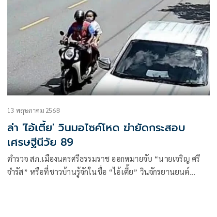
13 พฤษภาคม 2568
ล่า 'ไอ้เตี้ย' วินมอไซค์โหด ฆ่ายัดกระสอบ
เศรษฐีนีวัย 89
ตำรวจ สภ.เมืองนครศรีธรรมราช ออกหมายจับ “นายเจริญ ศรี
จำรัส” หรือที่ชาวบ้านรู้จักในชื่อ “ไอ้เตี้ย” วินจักรยานยนต์
รับจ้าง หลังต