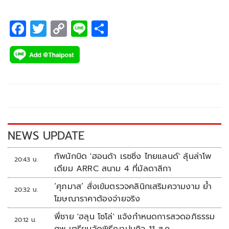
F
T
C
Li
S
ac
wi
o
n
h
e
tt
p
e
ar
b
er
y
e
o
Li
o
n
k
k
NEWS UPDATE
ทัพนักบิด 'ฮอนด้า เรซซิ่ง ไทยแลนด์' ลุ้นล่าโพ
20:43 น.
เดียม ARRC สนาม 4 ที่มัลดาลิกา
‘ศุภมาส’ สั่งเข้มตรวจคลินิกเสริมความงาม ย้ำ
20:32 น.
โฆษณาราคาต้องจ่ายจริง
พี่ชาย 'ฮลุน โซโล่' แจ้งกำหนดการสวดอภิธรรม
20:12 น.