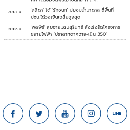
ศพ เตรียมจัดพิธีฌาปนกิจ 11 ส.ค.
'ลลิดา' โต้ 'รักชนก' ปมงบน้ำบาดาล ชี้พื้นที่
20:07 น.
ปชน.ได้วงเงินเฉลี่ยสูงสุด
'พลพีร์' ลุยชายแดนสุรินทร์ สั่งเร่งรัดโครงการ
20:06 น.
ขยายไฟฟ้า 'ปราสาทตาควาย-เนิน 350'