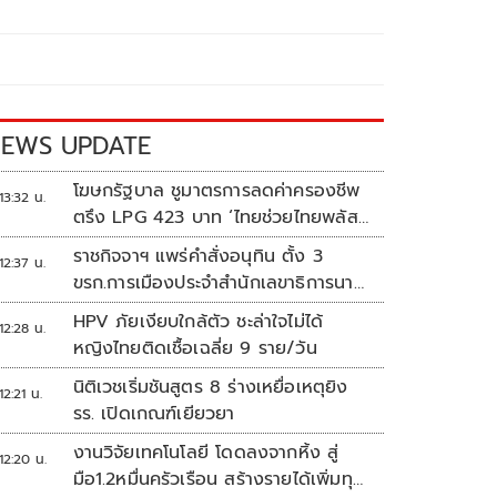
EWS UPDATE
โฆษกรัฐบาล ชูมาตรการลดค่าครองชีพ
13:32 น.
ตรึง LPG 423 บาท ‘ไทยช่วยไทยพลัส’
ดันเงินหมุนแสนล้าน
ราชกิจจาฯ แพร่คำสั่งอนุทิน ตั้ง 3
12:37 น.
ขรก.การเมืองประจำสำนักเลขาธิการนา
ยกฯ
HPV ภัยเงียบใกล้ตัว ชะล่าใจไม่ได้
12:28 น.
หญิงไทยติดเชื้อเฉลี่ย 9 ราย/วัน
นิติเวชเริ่มชันสูตร 8 ร่างเหยื่อเหตุยิง
12:21 น.
รร. เปิดเกณฑ์เยียวยา
งานวิจัยเทคโนโลยี โดดลงจากหิ้ง สู่
12:20 น.
มือ1.2หมื่นครัวเรือน สร้างรายได้เพิ่มทุก