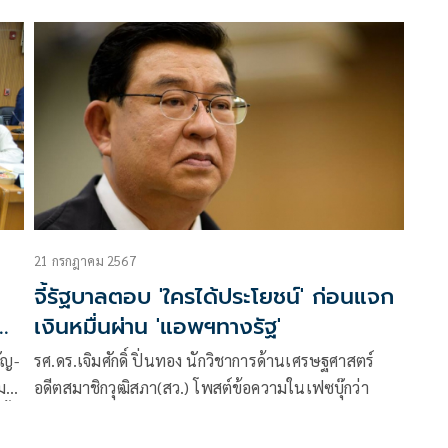
ควรให้ความสำคัญกับครอบครัว หรือหลักยุติธรรมมากกว่า
กัน
21 กรกฎาคม 2567
จี้รัฐบาลตอบ 'ใครได้ประโยชน์' ก่อนแจก
่
เงินหมื่นผ่าน 'แอพฯทางรัฐ'
ัญ-
รศ.ดร.เจิมศักดิ์ ปิ่นทอง นักวิชาการด้านเศรษฐศาสตร์
เมน
อดีตสมาชิกวุฒิสภา(สว.) โพสต์ข้อความในเฟซบุ๊กว่า
ั้ง
่ยม