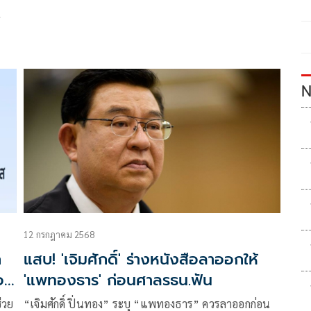
N
12 กรกฎาคม 2568
ก
แสบ! 'เจิมศักดิ์' ร่างหนังสือลาออกให้
อ
'แพทองธาร' ก่อนศาลรธน.ฟัน
่วย
“เจิมศักดิ์ ปิ่นทอง” ระบุ “แพทองธาร” ควรลาออกก่อน