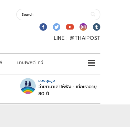
LINE : @THAIPOST
พ์
ไทยโพสต์ ทีวี
มองมุมสูง
จำเขามาเล่าให้ฟัง : เมื่อเราอายุ
80 ปี