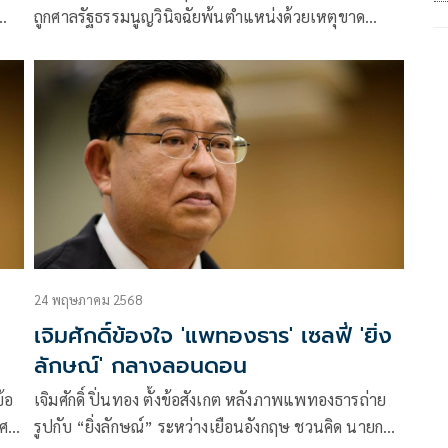
ถูกศาลรัฐธรรมนูญวินิจฉัยพ้นตำแหน่งด้วยเหตุขาด
จริยธรรมร้ายแรง
24 พฤษภาคม 2568
เจิมศักดิ์ข้องใจ 'แพทองธาร' เซลฟี่ 'ยิ่ง
ลักษณ์' กลางลอนดอน
ข้อ
เจิมศักดิ์ ปิ่นทอง ตั้งข้อสังเกต หลังภาพแพทองธารถ่าย
ทศ
รูปกับ “ยิ่งลักษณ์” ระหว่างเยือนอังกฤษ ชวนคิด นายกฯ