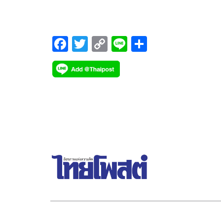
เป็นเพียงความฝัน
F
T
C
Li
S
ac
wi
o
n
h
e
tt
p
e
ar
b
er
y
e
o
Li
o
n
k
k