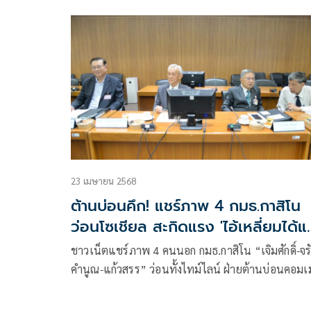
ชาติ ควรจะยุติการทำหน้าที่ผู้นำประเทศ และยุติการ
แถลงข่าว โดยเฉ
23 เมษายน 2568
ต้านบ่อนคึก! แชร์ภาพ 4 กมธ.กาสิโน
ว่อนโซเชียล สะกิดแรง 'ไอ้เหลี่ยมได้แค
ฝัน'
ชาวเน็ตแชร์ภาพ 4 คนนอก กมธ.กาสิโน “เจิมศักดิ์-จร
คำนูณ-แก้วสรร” ว่อนทั้งไทม์ไลน์ ฝ่ายต้านบ่อนคอม
ต์สนั่น “เห็นหน้าแล้วไม่ต้องประชุมก็รู้ผล” บางโพสต์ต
ฉายา “จตุรเทพต้านกาสิโน” แขวะกาสิโนของไอ้เหลี