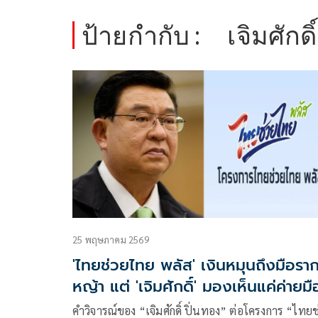
ป้ายกำกับ :
เจิมศักดิ์
25 พฤษภาคม 2569
'ไทยช่วยไทย พลัส' เงินหมุนถึงมือรา
หญ้า แต่ 'เจิมศักดิ์' มองเห็นแค่ค่ายมื
ถือ?
คำวิจารณ์ของ “เจิมศักดิ์ ปิ่นทอง” ต่อโครงการ “ไทยช