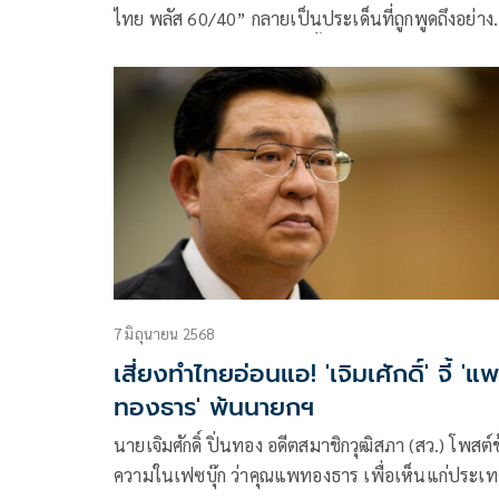
ไทย พลัส 60/40” กลายเป็นประเด็นที่ถูกพูดถึงอย่าง
กว้างขวาง หลังเจ้าตัวโพสต์ตั้งข้อสังเกตว่า มีชาวบ้า
นบางส่
7 มิถุนายน 2568
เสี่ยงทำไทยอ่อนแอ! 'เจิมเศักดิ์' จี้ 'แพ
ทองธาร' พ้นนายกฯ
นายเจิมศักดิ์ ปิ่นทอง อดีตสมาชิกวุฒิสภา (สว.) โพสต์
ความในเฟซบุ๊ก ว่าคุณแพทองธาร เพื่อเห็นแก่ประเ