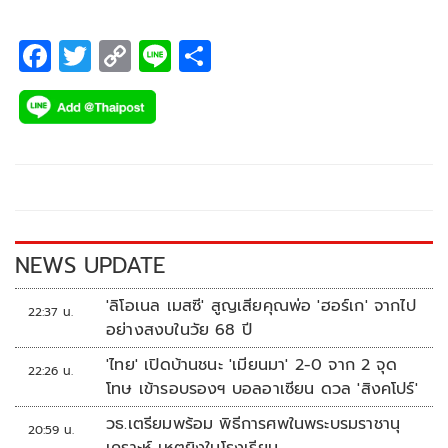
F
T
C
Li
S
ac
wi
o
n
h
e
tt
p
e
ar
b
er
y
e
o
Li
o
n
k
k
NEWS UPDATE
'ลิโอเนล เมสซี' สูญเสียคุณพ่อ 'ฮอร์เก' จากไป
22:37 น.
อย่างสงบในวัย 68 ปี
'ไทย' เปิดบ้านชนะ 'เมียนมา' 2-0 จาก 2 จุด
22:26 น.
โทษ เข้ารอบรองฯ บอลอาเซียน ดวล 'สิงคโปร์'
วธ.เตรียมพร้อม พิธีการศพในพระบรมราชานุ
20:59 น.