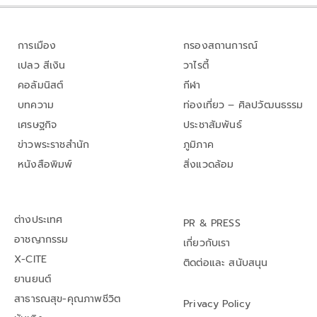
การเมือง
กรองสถานการณ์
เปลว สีเงิน
วาไรตี้
คอลัมนิสต์
กีฬา
บทความ
ท่องเที่ยว – ศิลปวัฒนธรรม
เศรษฐกิจ
ประชาสัมพันธ์
ข่าวพระราชสำนัก
ภูมิภาค
หนังสือพิมพ์
สิ่งแวดล้อม
ต่างประเทศ
PR & PRESS
อาชญากรรม
เกี่ยวกับเรา
X-CITE
ติดต่อและ สนับสนุน
ยานยนต์
สาธารณสุข-คุณภาพชีวิต
Privacy Policy