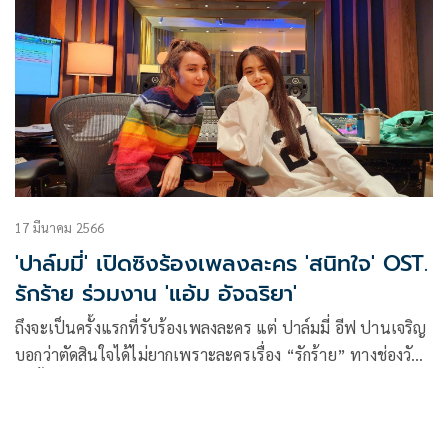
17 มีนาคม 2566
'ปาล์มมี่' เปิดซิงร้องเพลงละคร 'สนิทใจ' OST.
รักร้าย ร่วมงาน 'แอ้ม อัจฉริยา'
ถึงจะเป็นครั้งแรกที่รับร้องเพลงละคร แต่ ปาล์มมี่ อีฟ ปานเจริญ
บอกว่าตัดสินใจได้ไม่ยากเพราะละครเรื่อง “รักร้าย” ทางช่องวัน
31นั้น ได้รวบรวมบุคลากรระดับพระกาฬ ไม่ว่าจะเป็น อำนวยการ
สร้างโดย บอย ถกลเกียรติ , กำกับโดย ปุ๊ย ผอูน , เขียนบทโดย
เจี๊ยบ วรรธนา