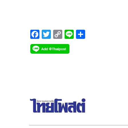
โลจิสติกส์ที่ยั่งยืนสร้างผลกระทบเชิง
ถึงความพยายามและความสำเร็จตลอดทั้งปี 2566 ที่ผ
มา ทั้งในด้านธรรมาภิบาล การคุ้มครองสิ่งแวดล้อม
บวกต่อโลกบริษัทขนส่งระดับโลก
ผลิตภัณฑ์และบริการ ความปลอดภัยของข้อมูลและกา
คุ้มครองความเป็นส่วนตัว รวมถึงการพัฒนาบุคลากร ซึ
F
T
C
Li
S
สะท้อนให้เห็นถึงความมุ่งมั่นและความแน่วแน่ที่จะเป
ac
wi
o
n
h
องค์กรที่แข็งแกร่งและยั่งยืน
e
tt
p
e
ar
b
er
y
e
o
Li
o
n
k
k