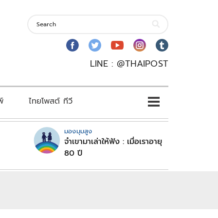
LINE : @THAIPOST
พ์
ไทยโพสต์ ทีวี
มองมุมสูง
จำเขามาเล่าให้ฟัง : เมื่อเราอายุ
80 ปี