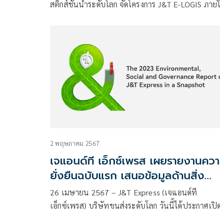
สติกส์ชั้นนำระดับโลก จัดโครงการ J&T E-LOGIS ภายใ
แคมเปญ J&T Behind Your Smile ร่วมกับมหาวิทยาล
ขอนแก่น
2 พฤษภาคม 2567
เจแอนด์ที เอ็กซ์เพรส เผยรายงานคว
ยั่งยืนฉบับแรก เสนอข้อมูลด้านสิ่ง
แวดล้อม สังคม และการกำกับดูแล ผล
26 เมษายน 2567 – J&T Express (เจแอนด์ที
ดันการดำเนินงานอันเป็นมิตรต่อสิ่ง
เอ็กซ์เพรส) บริษัทขนส่งระดับโลก วันนี้ได้ประกาศเปิ
แวดล้อมตลอดทั้งห่วงโซ่ และส่งเสริม
รายงานด้านสิ่งแวดล้อม สังคม และการกำกับดูแล แส