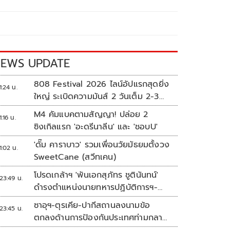
EWS UPDATE
808 Festival 2026 ไลน์อัปแรกสุดยิ่ง
1:24 น.
ใหญ่ ระเบิดความมันส์ 2 วันเต็ม 2-3
ต.ค.นี้
M4 คัมแบคตามสัญญา! ปล่อย 2
1:16 น.
ซิงเกิลแรก 'อะดรีนาลีน' และ 'ชอบU'
'ดั๊ม คาราบาว' รวมเพื่อนวัยมัธยมตั้งวง
1:02 น.
SweetCane (สวีทเคน)
โปรดเกล้าฯ 'พันเอกสุภัทร ชูตินันทน์'
23:49 น.
ดำรงตำแหน่งนายทหารปฏิบัติการฯ-
พระราชทานยศ 'พลตรี'
ซาอุฯ-ตุรเคีย-ปากีสถานลงนามข้อ
23:45 น.
ตกลงด้านการป้องกันประเทศท่ามกลาง