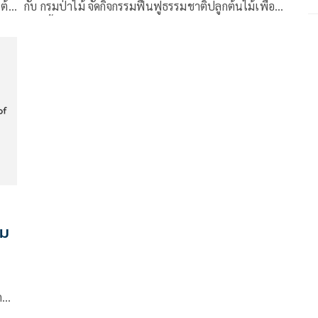
ดูแลสิ่งแวดล้อม
ต้
กับ กรมป่าไม้ จัดกิจกรรมฟื้นฟูธรรมชาติปลูกต้นไม้เพื่อ
ัย
เพิ่มพื้นที่สีเขียวและแนวป้องกันการลุกลามของไฟป่า
าม
ัก
ดตัว
ให้
ดง