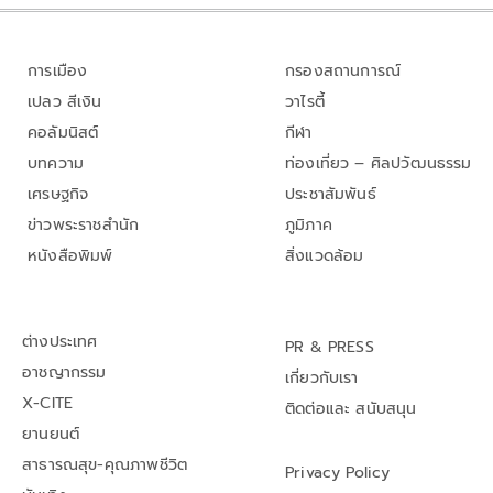
การเมือง
กรองสถานการณ์
เปลว สีเงิน
วาไรตี้
คอลัมนิสต์
กีฬา
บทความ
ท่องเที่ยว – ศิลปวัฒนธรรม
เศรษฐกิจ
ประชาสัมพันธ์
ข่าวพระราชสำนัก
ภูมิภาค
หนังสือพิมพ์
สิ่งแวดล้อม
ต่างประเทศ
PR & PRESS
อาชญากรรม
เกี่ยวกับเรา
X-CITE
ติดต่อและ สนับสนุน
ยานยนต์
สาธารณสุข-คุณภาพชีวิต
Privacy Policy