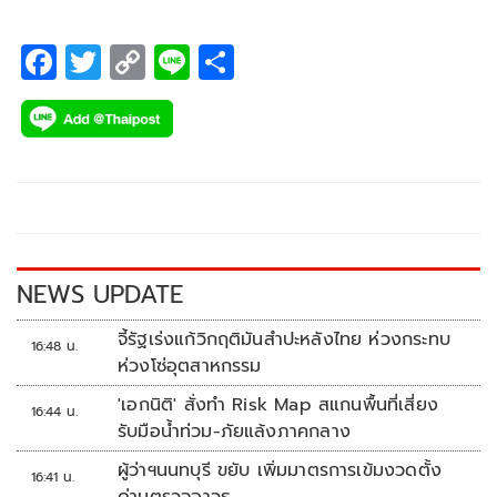
F
T
C
Li
S
ac
wi
o
n
h
e
tt
p
e
ar
b
er
y
e
o
Li
o
n
k
k
NEWS UPDATE
จี้รัฐเร่งแก้วิกฤติมันสำปะหลังไทย ห่วงกระทบ
16:48 น.
ห่วงโซ่อุตสาหกรรม
'เอกนิติ' สั่งทำ Risk Map สแกนพื้นที่เสี่ยง
16:44 น.
รับมือน้ำท่วม-ภัยแล้งภาคกลาง
ผู้ว่าฯนนทบุรี ขยับ เพิ่มมาตรการเข้มงวดตั้ง
16:41 น.