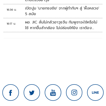
ด่านตรวจอาวุธ
เปิดปูม 'นายกธงชัย' จากผู้กำกับฯ สู่ 'ผึ้งหลวง'
16:36 น.
5 สมัย
ผอ. JIC ลั่นไม่กลัวอาวุธจีน กัมพูชาจะใช้หรือไม่
16:17 น.
ใช้ หากขึ้นลำกล้อง ไม่ปล่อยให้ยิง เราต้อง
จัดการก่อน