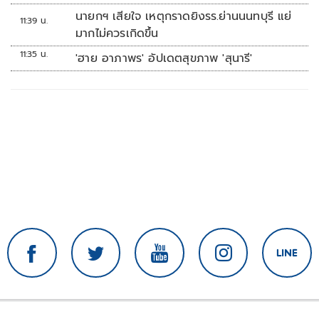
ทหาร'
นายกฯ เสียใจ เหตุกราดยิงรร.ย่านนนทบุรี แย่
11:39 น.
มากไม่ควรเกิดขึ้น
11:35 น.
'ฮาย อาภาพร' อัปเดตสุขภาพ 'สุนารี'