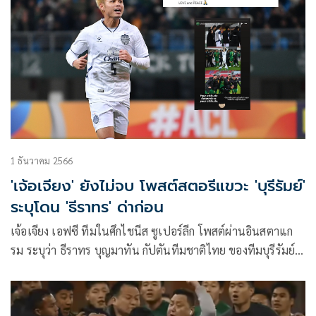
1 ธันวาคม 2566
'เจ้อเจียง' ยังไม่จบ โพสต์สตอรีแขวะ 'บุรีรัมย์'
ระบุโดน 'ธีราทร' ด่าก่อน
เจ้อเจียง เอฟซี ทีมในศึกไชนีส ซูเปอร์ลีก โพสต์ผ่านอินสตาแก
รม ระบุว่า ธีราทร บุญมาทัน กัปตันทีมชาติไทย ของทีมบุรีรัมย์
ยูไนเต็ด เป็นคนเปิดประเด็นเริ่มด่านักเตะของพวกเขาด้วย
ถ้อยคำหยาบคายก่อน ทำให้เหตุการณ์ทุกอย่างบานปลาย หลังจบ
เกมเอเอฟซี แชมเปียนส์ ลีก รอบแบ่งกลุ่ม