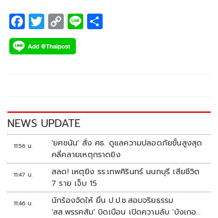
F
T
C
Li
S
ac
wi
o
n
h
e
tt
p
e
ar
b
er
y
e
o
Li
o
n
k
k
NEWS UPDATE
'ยศชนัน' สั่ง ศธ. ดูแลความปลอดภัยขั้นสูงสุด
11:56 น.
คลี่คลายเหตุกราดยิง
สลด! เหตุยิง รร.เทพศิรินทร์ นนทบุรี เสียชีวิต
11:47 น.
7 ราย เจ็บ 15
นักร้องจัดให้ ยื่น ป.ป.ช.สอบจริยธรรม
11:46 น.
'สส.พรรคส้ม' บิดเบือน เปิดความลับ 'บังเกอร์