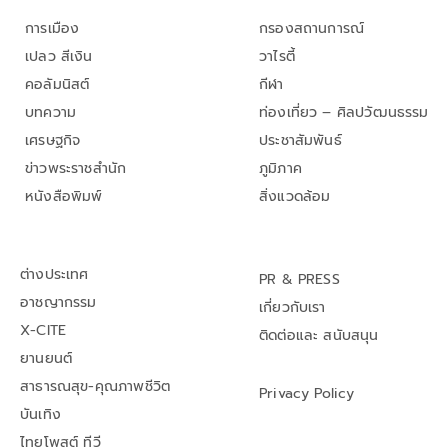
การเมือง
กรองสถานการณ์
เปลว สีเงิน
วาไรตี้
คอลัมนิสต์
กีฬา
บทความ
ท่องเที่ยว – ศิลปวัฒนธรรม
เศรษฐกิจ
ประชาสัมพันธ์
ข่าวพระราชสำนัก
ภูมิภาค
หนังสือพิมพ์
สิ่งแวดล้อม
ต่างประเทศ
PR & PRESS
อาชญากรรม
เกี่ยวกับเรา
X-CITE
ติดต่อและ สนับสนุน
ยานยนต์
สาธารณสุข-คุณภาพชีวิต
Privacy Policy
บันเทิง
ไทยโพสต์ ทีวี