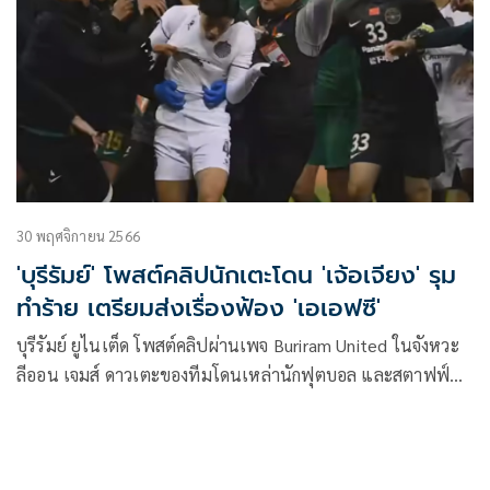
30 พฤศจิกายน 2566
'บุรีรัมย์' โพสต์คลิปนักเตะโดน 'เจ้อเจียง' รุม
ทำร้าย เตรียมส่งเรื่องฟ้อง 'เอเอฟซี'
บุรีรัมย์ ยูไนเต็ด โพสต์คลิปผ่านเพจ Buriram United ในจังหวะ
ลีออน เจมส์ ดาวเตะของทีมโดนเหล่านักฟุตบอล และสตาฟฟ์
โค้ชของ เจ้อเจียง เอฟซี รุมทำร้ายด้วยการทุบไปที่ศีรษะ จากการ
ชุลมุนหลังจบเกมเอเอฟซี แชมเปียนส์ ลีก รอบแบ่งกลุ่ม เมื่อวันที่
29 พ.ย.ที่ผ่านมา