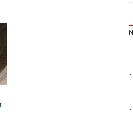
น
N
ก