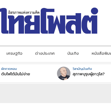
เศรษฐกิจ
ต่างประเทศ
บันเทิง
หนังสือพิม
ผักกาดหอม
วิสามัญบันเทิง
ดับไฟใต้มันไม่ง่าย
สุภาพบุรุษผู้อาวุโส?