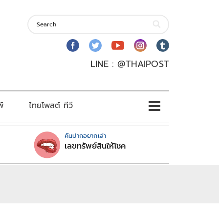
LINE : @THAIPOST
พ์
ไทยโพสต์ ทีวี
คันปากอยากเล่า
เลขทรัพย์สินให้โชค