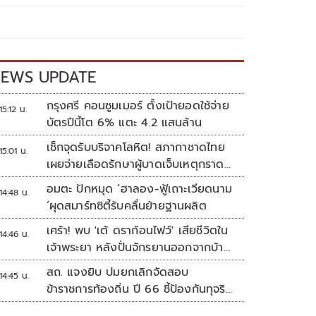
EWS UPDATE
กรุงศรี คอนซูมเมอร์ ตั้งเป้ายอดใช้จ่าย
15:12 น.
บัตรปีนี้โต 6% แตะ 4.2 แสนล้าน
เช็กจุดรับบริจาคโลหิต! สภากาชาดไทย
15:01 น.
เผยจ่ายเลือดรักษาผู้บาดเจ็บเหตุกราด
ยิงแล้ว 148 ยูนิต
อมตะ ปักหมุด ‘ฮาลอง-ฟู้เถาะเวียดนาม
14:48 น.
’ผุดสมาร์ทซิตี้รับคลื่นย้ายฐานผลิต
เศร้า! พบ 'เต้ ดราก้อนไฟว์' เสียชีวิตใน
14:46 น.
เจ้าพระยา หลังปั่นจักรยานออกจากบ้าน
ตี 4
สถ. แจงยิบ ปมยกเลิกจัดสอบ
14:45 น.
ข้าราชการท้องถิ่น ปี 66 ชี้ป้องกันทุจริต
หวั่นรัฐเสียหาย