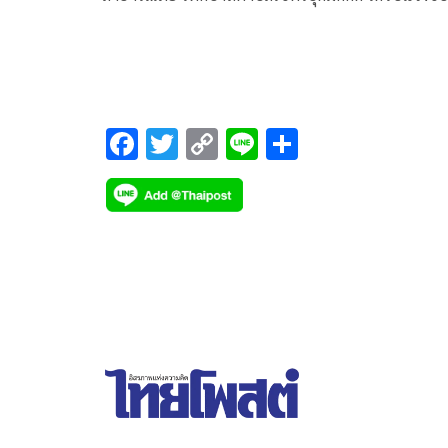
ความช่วยเหลือจาก นางสุนันท์ จันทรศรี อายุ 70 ปี ว่
สัตว์เลี้ยง สุนัขพันธุ์ไทย เพศผู้ อายุกว่า 10 ปี
F
T
C
Li
S
ac
wi
o
n
h
e
tt
p
e
ar
b
er
y
e
o
Li
o
n
k
k