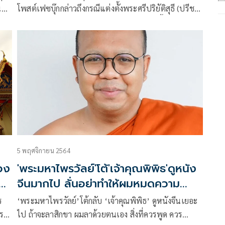
น
โพสต์เฟซบุ๊กกล่าวถึงกรณีแต่งตั้งพระศรีปริยัติสุธี (ปรีชา
จิตฺตปริสุทฺโธ) ผู้ช่วยเจ้าอาวาสวัดสร้อยทอง ขึ้นเป็นเจ้า
อาวาสวัด ซึ่งไม่ใช่ชื่อ พระราชปัญญาสุธี หรือ ท่านเจ้า
คุณอุทัย ตามที่นายไพรวัลย์ วรรณบุตร และนายสมปอง
นครไธสง ให้การสนับสนุนมาตลอด
5 พฤศจิกายน 2564
ทอง
'พระมหาไพรวัลย์'โต้'เจ้าคุณพิพิธ'ดูหนัง
จีนมากไป ลั่นอย่าทำให้ผมหมดความ
นับถือ
ร
‘พระมหาไพรวัลย์’โต้กลับ ‘เจ้าคุณพิพิธ’ ดูหนังจีนเยอะ
ปรด
ไป ถ้าจะลาสิกขา ผมลาด้วยตนเอง สิ่งที่ควรพูด ควร