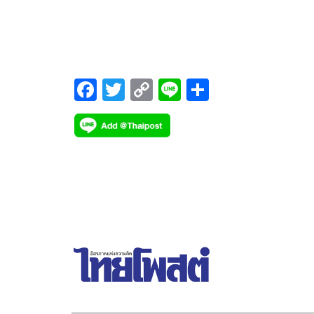
แต่งตั้งเจ้าอาวาสพระอารามหลวง ซึ่งได้ประชุมครั้งที่
F
T
C
Li
S
ac
wi
o
n
h
e
tt
p
e
ar
b
er
y
e
o
Li
o
n
k
k