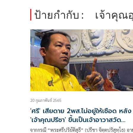
ป้ายกำกับ :
เจ้าคุณอ
20 กุมภาพันธ์ 2565
'ศรี' เสียดาย 2พส.ไม่อยู่ให้เชือด หลัง
'เจ้าคุณปรีชา' ขึ้นเป็นเจ้าอาวาสวัด
สร้อยทอง
จากกรณี “พระศรีปริยัติสุธี” (ปรีชา จิตฺตปริสุทฺโธ) อาย