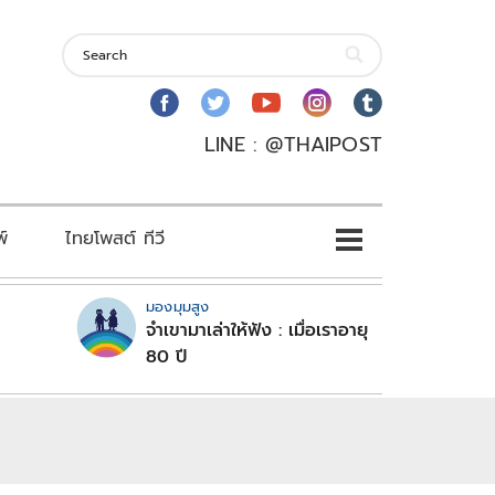
LINE : @THAIPOST
พ์
ไทยโพสต์ ทีวี
มองมุมสูง
จำเขามาเล่าให้ฟัง : เมื่อเราอายุ
80 ปี