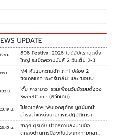
EWS UPDATE
808 Festival 2026 ไลน์อัปแรกสุดยิ่ง
1:24 น.
ใหญ่ ระเบิดความมันส์ 2 วันเต็ม 2-3
ต.ค.นี้
M4 คัมแบคตามสัญญา! ปล่อย 2
1:16 น.
ซิงเกิลแรก 'อะดรีนาลีน' และ 'ชอบU'
'ดั๊ม คาราบาว' รวมเพื่อนวัยมัธยมตั้งวง
1:02 น.
SweetCane (สวีทเคน)
โปรดเกล้าฯ 'พันเอกสุภัทร ชูตินันทน์'
23:49 น.
ดำรงตำแหน่งนายทหารปฏิบัติการฯ-
พระราชทานยศ 'พลตรี'
ซาอุฯ-ตุรเคีย-ปากีสถานลงนามข้อ
23:45 น.
ตกลงด้านการป้องกันประเทศท่ามกลาง