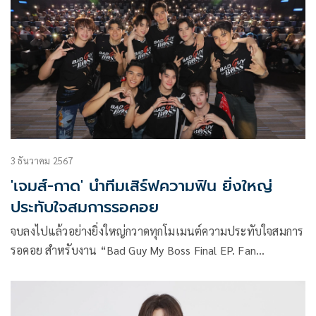
3 ธันวาคม 2567
'เจมส์-กาด' นำทีมเสิร์ฟความฟิน ยิ่งใหญ่
ประทับใจสมการรอคอย
จบลงไปแล้วอย่างยิ่งใหญ่กวาดทุกโมเมนต์ความประทับใจสมการ
รอคอย สำหรับงาน “Bad Guy My Boss Final EP. Fan
Meeting” ที่เหล่าชาวด้อมมารวมตัวกัน เพื่อร่วมรับชมตอนจบ
ในอีพีสุดท้าย (อีพี12)ของซีรีส์ “Bad Guy My Boss เจ้านายร้าย
รัก” ทางช่อง 8 ในเครือ อาร์เอส กรุ๊ป