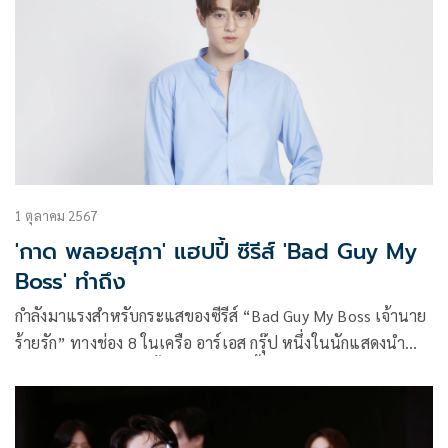
1 ตุลาคม 2567
'กาด พลอยสุภา' แฮปปี้ ซีรีส์ 'Bad Guy My
Boss' ทำถึง
กำลังมาแรงสำหรับกระแสของซีรีส์ “Bad Guy My Boss เจ้านาย
ร้ายรัก” ทางช่อง 8 ในเครือ อาร์เอส กรุ๊ป หนึ่งในนักแสดงนำ
“กาด พลอยสุภา” ถึงขั้นออกอาการปลื้ม และหายเหนื่อยที่ได้รับ
เสียงตอบรับจากแฟน ซีรีส์ล้นหลาม อีกทั้งหนุ่มกาด ยังเล่าถึง
ความยากของบทที่ได้รับว่า เค้าทุ่มเทตั้งใจ ฝึกฝน ทำการบ้าน