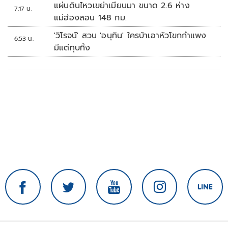
แผ่นดินไหวเขย่าเมียนมา ขนาด 2.6 ห่าง
7:17 น.
แม่ฮ่องสอน 148 กม.
'วิโรจน์' สวน 'อนุทิน' ใครบ้าเอาหัวโขกกำแพง
6:53 น.
มีแต่ทุบทิ้ง