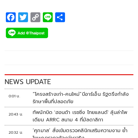
F
T
C
Li
S
ac
wi
o
n
h
e
tt
p
e
ar
b
er
y
e
o
Li
o
n
k
k
NEWS UPDATE
“โครงสร้างเก่า-คนใหม่”บีอาร์เอ็น รัฐตรึงกำลัง
0:01 น.
รักษาพื้นที่ปลอดภัย
ทัพนักบิด 'ฮอนด้า เรซซิ่ง ไทยแลนด์' ลุ้นล่าโพ
20:43 น.
เดียม ARRC สนาม 4 ที่มัลดาลิกา
‘ศุภมาส’ สั่งเข้มตรวจคลินิกเสริมความงาม ย้ำ
20:32 น.