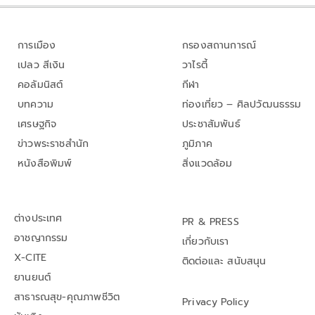
การเมือง
กรองสถานการณ์
เปลว สีเงิน
วาไรตี้
คอลัมนิสต์
กีฬา
บทความ
ท่องเที่ยว – ศิลปวัฒนธรรม
เศรษฐกิจ
ประชาสัมพันธ์
ข่าวพระราชสำนัก
ภูมิภาค
หนังสือพิมพ์
สิ่งแวดล้อม
ต่างประเทศ
PR & PRESS
อาชญากรรม
เกี่ยวกับเรา
X-CITE
ติดต่อและ สนับสนุน
ยานยนต์
สาธารณสุข-คุณภาพชีวิต
Privacy Policy