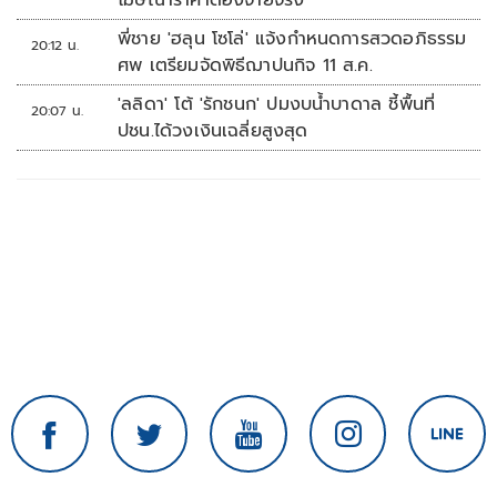
โฆษณาราคาต้องจ่ายจริง
พี่ชาย 'ฮลุน โซโล่' แจ้งกำหนดการสวดอภิธรรม
20:12 น.
ศพ เตรียมจัดพิธีฌาปนกิจ 11 ส.ค.
'ลลิดา' โต้ 'รักชนก' ปมงบน้ำบาดาล ชี้พื้นที่
20:07 น.
ปชน.ได้วงเงินเฉลี่ยสูงสุด