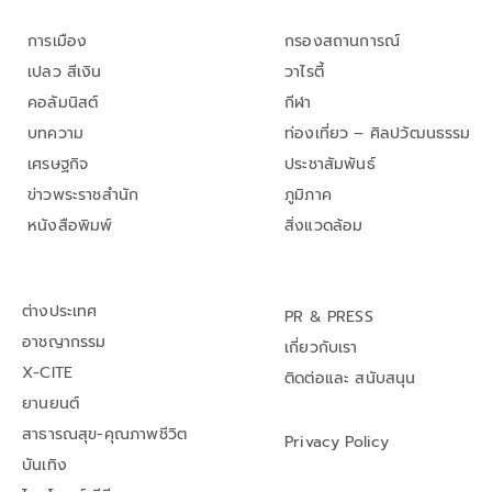
การเมือง
กรองสถานการณ์
เปลว สีเงิน
วาไรตี้
คอลัมนิสต์
กีฬา
บทความ
ท่องเที่ยว – ศิลปวัฒนธรรม
เศรษฐกิจ
ประชาสัมพันธ์
ข่าวพระราชสำนัก
ภูมิภาค
หนังสือพิมพ์
สิ่งแวดล้อม
ต่างประเทศ
PR & PRESS
อาชญากรรม
เกี่ยวกับเรา
X-CITE
ติดต่อและ สนับสนุน
ยานยนต์
สาธารณสุข-คุณภาพชีวิต
Privacy Policy
บันเทิง