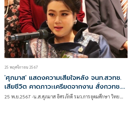
25 พฤศจิกายน 2567
'ศุภมาส' แสดงความเสียใจหลัง จนท.สวทช.
เสียชีวิต คาดภาวะเครียดจากงาน สั่งกวทช. -
ปลัดอว. หาทางแก้ปัญหา
25 พ.ย.2567 -น.ส.ศุภมาส อิศรภักดี รมว.การอุดมศึกษา วิทย…