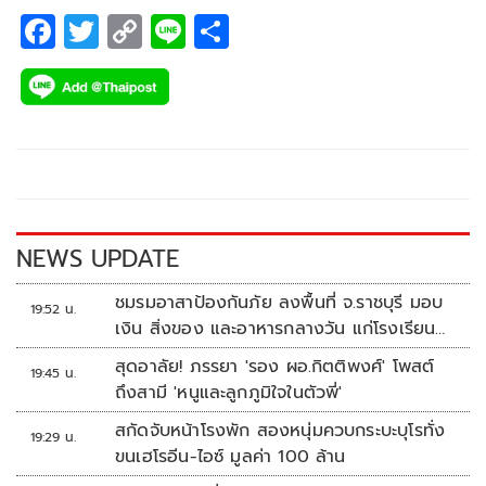
F
T
C
Li
S
ac
wi
o
n
h
e
tt
p
e
ar
b
er
y
e
o
Li
o
n
k
k
NEWS UPDATE
ชมรมอาสาป้องกันภัย ลงพื้นที่ จ.ราชบุรี มอบ
19:52 น.
เงิน สิ่งของ และอาหารกลางวัน แก่โรงเรียน
บ้านหนองน้ำใส
สุดอาลัย! ภรรยา 'รอง ผอ.กิตติพงศ์' โพสต์
19:45 น.
ถึงสามี 'หนูและลูกภูมิใจในตัวพี่'
สกัดจับหน้าโรงพัก สองหนุ่มควบกระบะบุโรทั่ง
19:29 น.
ขนเฮโรอีน-ไอซ์ มูลค่า 100 ล้าน