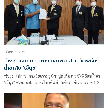
5 กันยายน 2565
'วัชระ' แจง กก.วุฒิฯ แฉเพิ่ม ส.ว. จัดพิธียก
น้ำชากับ 'เจ๊นุช'
‘วัชระ’ ให้การ ‘กก.จริยธรรมวุฒิฯ’ ปูดเพิ่ม ส.ว.จัดพิธียกน้ำชา
‘เจ๊นุช’ ชงตรวจสอบเบอร์โทรศัพท์ ปมหักภาษีเงินบริจาค 1.2
แสน