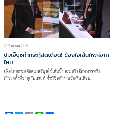
25 สิงหาคม 2565
ปมเจ๊นุชทำกระทู้สดเดือด! ข้องใจเส้นใหญ่จาก
ไหน
เพื่อไทยถามเดือดปมเจ๊นุชใช้เส้นบิ๊ก ส.ว.หรือบิ๊กทหารหรือ
ตำรวจทั้งที่อายุเกินเกณฑ์ ซ้ำมีชื่อทำงานรับเงินเดือน
กอ.รมน.ภาค 4 แต่นอนตีพุงอยู่ราชบุรี บิ๊กช้างท่องคาถาตั้ง
กก.สอบข้อเท็จจริงแล้ว