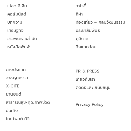
เปลว สีเงิน
วาไรตี้
คอลัมนิสต์
กีฬา
บทความ
ท่องเที่ยว – ศิลปวัฒนธรรม
เศรษฐกิจ
ประชาสัมพันธ์
ข่าวพระราชสำนัก
ภูมิภาค
หนังสือพิมพ์
สิ่งแวดล้อม
ต่างประเทศ
PR & PRESS
อาชญากรรม
เกี่ยวกับเรา
X-CITE
ติดต่อและ สนับสนุน
ยานยนต์
สาธารณสุข-คุณภาพชีวิต
Privacy Policy
บันเทิง
ไทยโพสต์ ทีวี