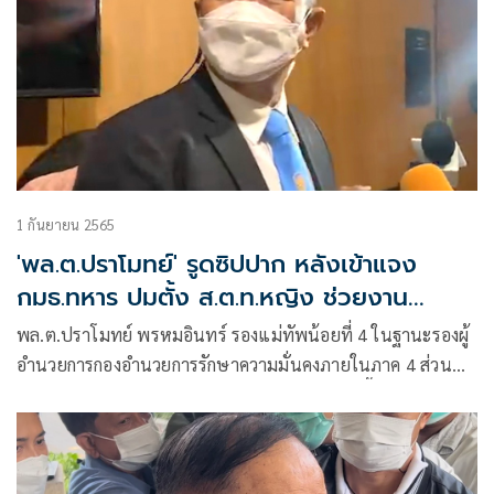
1 กันยายน 2565
'พล.ต.ปราโมทย์' รูดซิปปาก หลังเข้าแจง
กมธ.ทหาร ปมตั้ง ส.ต.ท.หญิง ช่วยงาน
กอ.รมน.
พล.ต.ปราโมทย์ พรหมอินทร์ รองแม่ทัพน้อยที่ 4 ในฐานะรองผู้
อำนวยการกองอำนวยการรักษาความมั่นคงภายในภาค 4 ส่วน
หน้า ปฏิเสธที่จะให้สัมภาษณ์สื่อมวลชนภายหลังชี้แจงต่อคณะ
กรรมาธิการการทหาร