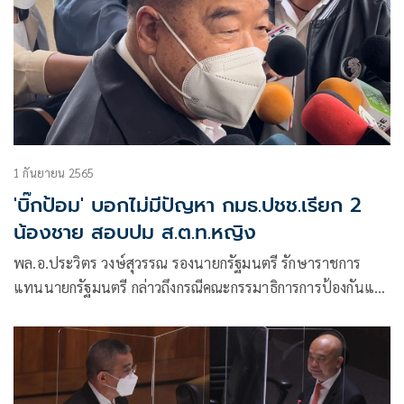
1 กันยายน 2565
'บิ๊กป้อม' บอกไม่มีปัญหา กมธ.ปชช.เรียก 2
น้องชาย สอบปม ส.ต.ท.หญิง
พล.อ.ประวิตร วงษ์สุวรรณ รองนายกรัฐมนตรี รักษาราชการ
แทนนายกรัฐมนตรี กล่าวถึงกรณีคณะกรรมาธิการการป้องกันและ
ปราบปรามการทุจริตประพฤติมิชอบ (กมธ. ป.ป.ช.) เตรียมเรียก
สอบ น้องชาย ทั้ง 2 คน คือ พล.ต.อ.พัชรวาท