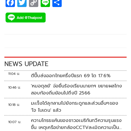
F
T
C
Li
S
ac
wi
o
n
h
e
tt
p
e
ar
b
er
y
e
o
Li
o
n
k
k
NEWS UPDATE
11:04 น.
ตีปี๊บส่งออกไทยครึ่งปีแรก 69 โต 17.6%
'หมอตุลย์' จ่อยื่นร้องเรียนนายกฯ ขยายผลโกง
10:46 น.
สอบท้องถิ่นย้อนไปถึงปี 2566
มะเร็งได้ลุกลามไปยังกระดูกและส่วนอื่นๆของ
10:18 น.
'โจ ไบเดน' แล้ว
ความโกรธแค้นของชาวอเมริกันทวีความรุนแรง
10:07 น.
ขึ้น เหตุเครือข่ายกล้องCCTVละเมิดความเป็น