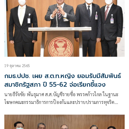
19 ตุลาคม 2565
กมธ.ปปช. เผย ส.ต.ท.หญิง ยอมรับมีสัมพันธ์
สมาชิกรัฐสภา ปี 55-62 จ่อเรียกชี้แจง
นายธีรัจชัย พันธุมาศ ส.ส.บัญชีรายชื่อ พรรคก้าวไกล ในฐานะ
โฆษกคณะกรรมาธิการการป้องกันและปราบปรามการทุจริต
ประพฤติมิชอบ สภาผู้แทนราษฎร (กมธ.ปปช.) แถลงถึงกรณีคดี
ส.ต.ท.หญิง กรศศิร์ บัวแย้ม หรือ เจ๊นุช