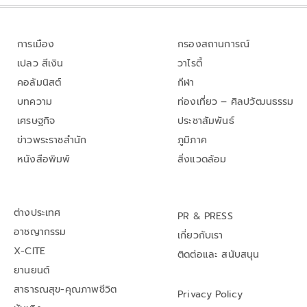
การเมือง
กรองสถานการณ์
เปลว สีเงิน
วาไรตี้
คอลัมนิสต์
กีฬา
บทความ
ท่องเที่ยว – ศิลปวัฒนธรรม
เศรษฐกิจ
ประชาสัมพันธ์
ข่าวพระราชสำนัก
ภูมิภาค
หนังสือพิมพ์
สิ่งแวดล้อม
ต่างประเทศ
PR & PRESS
อาชญากรรม
เกี่ยวกับเรา
X-CITE
ติดต่อและ สนับสนุน
ยานยนต์
สาธารณสุข-คุณภาพชีวิต
Privacy Policy