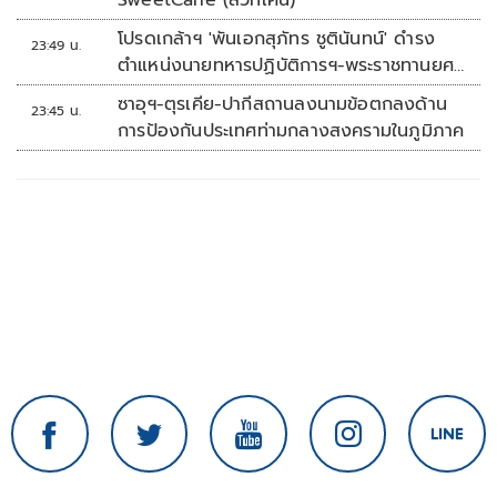
SweetCane (สวีทเคน)
โปรดเกล้าฯ 'พันเอกสุภัทร ชูตินันทน์' ดำรง
23:49 น.
ตำแหน่งนายทหารปฏิบัติการฯ-พระราชทานยศ
'พลตรี'
ซาอุฯ-ตุรเคีย-ปากีสถานลงนามข้อตกลงด้าน
23:45 น.
การป้องกันประเทศท่ามกลางสงครามในภูมิภาค