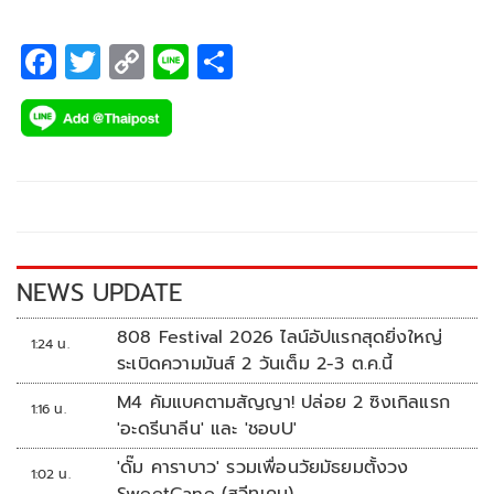
ใจ
F
T
C
Li
S
ac
wi
o
n
h
e
tt
p
e
ar
b
er
y
e
o
Li
o
n
k
k
NEWS UPDATE
808 Festival 2026 ไลน์อัปแรกสุดยิ่งใหญ่
1:24 น.
ระเบิดความมันส์ 2 วันเต็ม 2-3 ต.ค.นี้
M4 คัมแบคตามสัญญา! ปล่อย 2 ซิงเกิลแรก
1:16 น.
'อะดรีนาลีน' และ 'ชอบU'
'ดั๊ม คาราบาว' รวมเพื่อนวัยมัธยมตั้งวง
1:02 น.