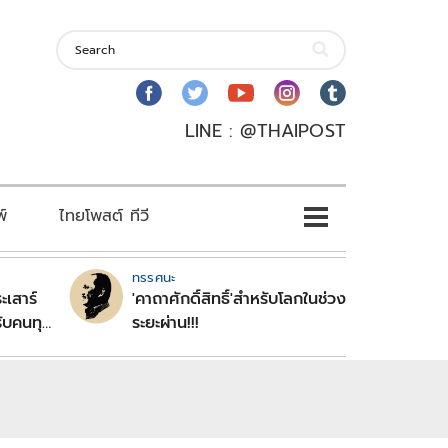
LINE : @THAIPOST
พ์
ไทยโพสต์ ทีวี
ทรรศนะ
ะเสาร์
'คาถาศักดิ์สิทธิ์'สำหรับโลกในช่วง
ับคนทุก
ระยะผ่าน!!!