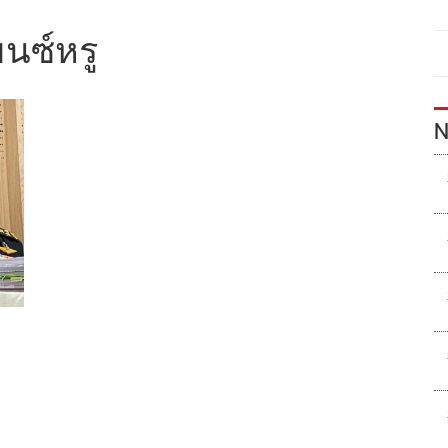
บนซ์หรู
N