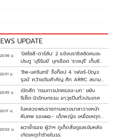
EWS UPDATE
'บิสโซลี-ดาร์ลัน' 2 แข้งบราซิลซัดคนละ
20:56 น.
ประตู 'บุรีรัมย์' บุกเชือด 'ราชบุรี' เก็บชัย
อุ่นเครื่อง 4 นัดรวด
'ชิพ-นครินทร์' รั้งท็อป 4 'เฟอร์-ปัญจ
20:51 น.
รุจน์' คว้าแต้มสำคัญ ศึก ARRC สนาม
4 เรซ 2
เปิดลึก 'กรมการปกครอง-มท.' ขยับ
20:45 น.
รีเซ็ต-นิรโทษกรรม อาวุธปืนทั่วประเทศ
ในหลวงพระราชทานพวงมาลาวางหน้า
20:17 น.
หีบศพ รองผอ.- เด็กหญิง เหยื่อเหตุก
ราดยิง
ผวาซ้ำรอย ผู้ว่าฯ ภูเก็ตสั่งดูแลเข้มหลัง
20:02 น.
เกิดเหตุทำร้ายในรร.