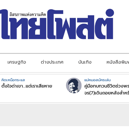
เศรษฐกิจ
ต่างประเทศ
บันเทิง
หนังสือพิม
คิดเหนือกระแส
แม่หมอสมัครเล่น
ตั้งใจด่าเขา...แต่เราเสียหาย
คู่มือทบทวนชีวิตช่วงพร
จร(7)เดินถอยหลังสำหร
ลัคนาราศีตอนที่2