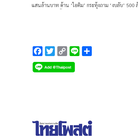
แสนล้านบาท ด้าน ‘ไอติม’ กระทุ้งถาม ‘งบลับ’ 500 
บาท ‘สมชัย’ จี้เคลียร์ปมเช่ารถเบนซ์หรูให้ 36 นาย
ทหารใหญ่
F
T
C
Li
S
ac
wi
o
n
h
e
tt
p
e
ar
b
er
y
e
o
Li
o
n
k
k