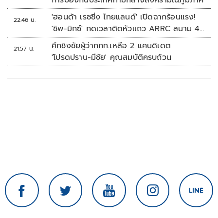
การป้องกันประเทศท่ามกลางสงครามในภูมิภาค
'ฮอนด้า เรซซิ่ง ไทยแลนด์' เปิดฉากร้อนแรง!
22:46 น.
'ชิพ-มิกซ์' กดเวลาติดหัวแถว ARRC สนาม 4
ที่มัลดาลิกา
ศึกชิงชัยผู้ว่ากกท.เหลือ 2 แคนดิเดต
21:57 น.
'โปรดปราน-มีชัย' คุณสมบัติครบถ้วน