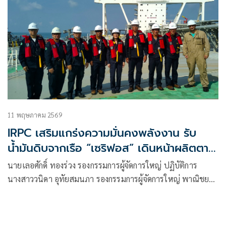
11 พฤษภาคม 2569
IRPC เสริมแกร่งความมั่นคงพลังงาน รับ
น้ำมันดิบจากเรือ “เซริฟอส” เดินหน้าผลิตตาม
แผนต่อเนื่อง
นายเลอศักดิ์ ทองร่วง รองกรรมการผู้จัดการใหญ่ ปฏิบัติการ
นางสาววนิดา อุทัยสมนภา รองกรรมการผู้จัดการใหญ่ พาณิชยกิจ
และการตลาด พร้อมคณะผู้บริหาร บริษัท ไออาร์พีซี จำกัด
(มหาชน) (IRPC