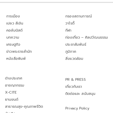
การเมือง
กรองสถานการณ์
เปลว สีเงิน
วาไรตี้
คอลัมนิสต์
กีฬา
บทความ
ท่องเที่ยว – ศิลปวัฒนธรรม
เศรษฐกิจ
ประชาสัมพันธ์
ข่าวพระราชสำนัก
ภูมิภาค
หนังสือพิมพ์
สิ่งแวดล้อม
ต่างประเทศ
PR & PRESS
อาชญากรรม
เกี่ยวกับเรา
X-CITE
ติดต่อและ สนับสนุน
ยานยนต์
สาธารณสุข-คุณภาพชีวิต
Privacy Policy