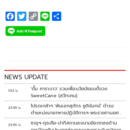
F
T
C
Li
S
ac
wi
o
n
h
e
tt
p
e
ar
b
er
y
e
o
Li
o
n
k
k
NEWS UPDATE
'ดั๊ม คาราบาว' รวมเพื่อนวัยมัธยมตั้งวง
1:02 น.
SweetCane (สวีทเคน)
โปรดเกล้าฯ 'พันเอกสุภัทร ชูตินันทน์' ดำรง
23:49 น.
ตำแหน่งนายทหารปฏิบัติการฯ-พระราชทานยศ
'พลตรี'
ซาอุฯ-ตุรเคีย-ปากีสถานลงนามข้อตกลงด้าน
23:45 น.