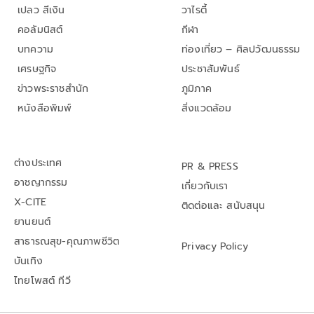
เปลว สีเงิน
วาไรตี้
คอลัมนิสต์
กีฬา
บทความ
ท่องเที่ยว – ศิลปวัฒนธรรม
เศรษฐกิจ
ประชาสัมพันธ์
ข่าวพระราชสำนัก
ภูมิภาค
หนังสือพิมพ์
สิ่งแวดล้อม
ต่างประเทศ
PR & PRESS
อาชญากรรม
เกี่ยวกับเรา
X-CITE
ติดต่อและ สนับสนุน
ยานยนต์
สาธารณสุข-คุณภาพชีวิต
Privacy Policy
บันเทิง
ไทยโพสต์ ทีวี