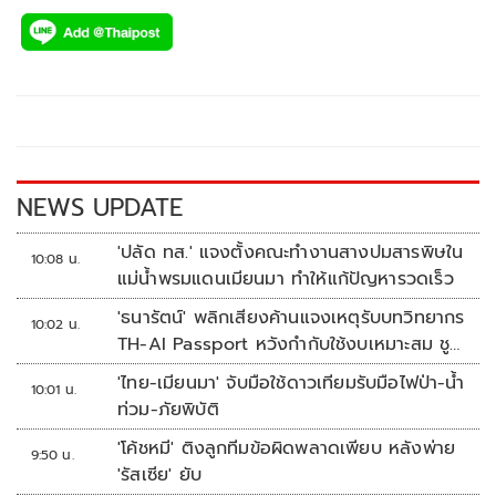
ac
wi
o
n
h
e
tt
p
e
ar
b
er
y
e
o
Li
o
n
k
k
NEWS UPDATE
'ปลัด ทส.' แจงตั้งคณะทำงานสางปมสารพิษใน
10:08 น.
แม่น้ำพรมแดนเมียนมา ทำให้แก้ปัญหารวดเร็ว
'ธนารัตน์' พลิกเสียงค้านแจงเหตุรับบทวิทยากร
10:02 น.
TH-AI Passport หวังกำกับใช้งบเหมาะสม ชู
จุดเด่นคนไทยได้ใช้ AI ระดับโปร ลดเหลื่อมล้ำ
'ไทย-เมียนมา' จับมือใช้ดาวเทียมรับมือไฟป่า-น้ำ
10:01 น.
ทางเทคโนโลยี เซฟงบไปกว่า900ล้าน เชื่อหาก
ท่วม-ภัยพิบัติ
ใช้เต็มที่เอกชนขาดทุนย่อยยับ
'โค้ชหมี' ติงลูกทีมข้อผิดพลาดเพียบ หลังพ่าย
9:50 น.
'รัสเซีย' ยับ