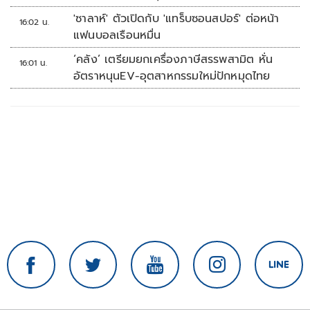
'ซาลาห์' ตัวเปิดกับ 'แทร็บซอนสปอร์' ต่อหน้า
16:02 น.
แฟนบอลเรือนหมื่น
‘คลัง’ เตรียมยกเครื่องภาษีสรรพสามิต หั่น
16:01 น.
อัตราหนุนEV-อุตสาหกรรมใหม่ปักหมุดไทย