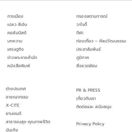
การเมือง
กรองสถานการณ์
เปลว สีเงิน
วาไรตี้
คอลัมนิสต์
กีฬา
บทความ
ท่องเที่ยว – ศิลปวัฒนธรรม
เศรษฐกิจ
ประชาสัมพันธ์
ข่าวพระราชสำนัก
ภูมิภาค
หนังสือพิมพ์
สิ่งแวดล้อม
ต่างประเทศ
PR & PRESS
อาชญากรรม
เกี่ยวกับเรา
X-CITE
ติดต่อและ สนับสนุน
ยานยนต์
สาธารณสุข-คุณภาพชีวิต
Privacy Policy
บันเทิง