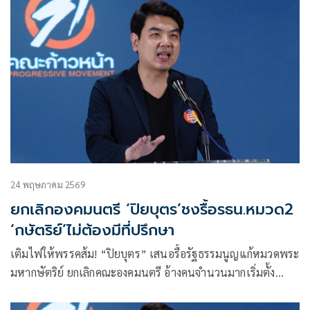
24 พฤษภาคม 2569
ยกเลิกองคมนตรี ‘ปิยบุตร’ชงรื้อรธน.หมวด2
‘กษัตริย์’ไม่ต้องมีที่ปรึกษา
เติมไฟให้พรรคส้ม! “ปิยบุตร” เสนอรื้อรัฐธรรมนูญแก้หมวดพระ
มหากษัตริย์ ยกเลิกคณะองคมนตรี อ้างคนจำนวนมากเริ่มตั้ง
คำถามถึงสถานะความเป็นกลางจนอาจกระทบกระเทือนไปถึง
สถาบัน