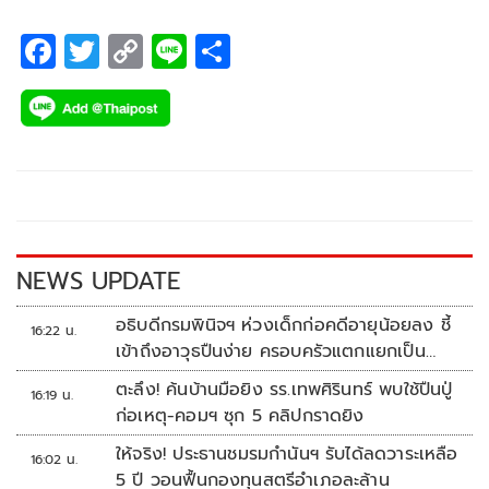
F
T
C
Li
S
ac
wi
o
n
h
e
tt
p
e
ar
b
er
y
e
o
Li
o
n
k
k
NEWS UPDATE
อธิบดีกรมพินิจฯ ห่วงเด็กก่อคดีอายุน้อยลง ชี้
16:22 น.
เข้าถึงอาวุธปืนง่าย ครอบครัวแตกแยกเป็น
ชนวนสำคัญ
ตะลึง! ค้นบ้านมือยิง รร.เทพศิรินทร์ พบใช้ปืนปู่
16:19 น.
ก่อเหตุ-คอมฯ ซุก 5 คลิปกราดยิง
ให้จริง! ประธานชมรมกำนันฯ รับได้ลดวาระเหลือ
16:02 น.
5 ปี วอนฟื้นกองทุนสตรีอำเภอละล้าน