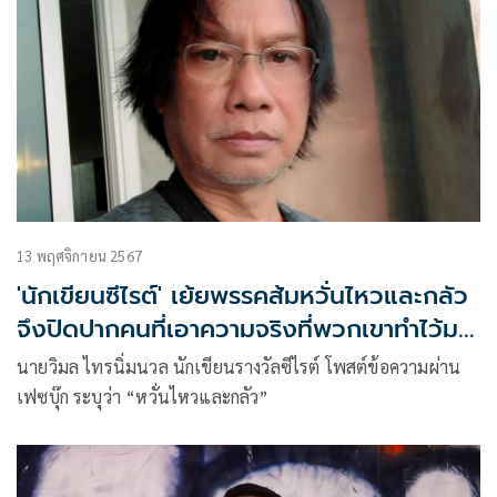
ต้องพิจารณาทั้งมุมที่เป็น “เสรีภาพตามรัฐธรรมนูญ” และมุมที่
“อาจถูกนำไปร้องเรียน” ดังนี้
13 พฤศจิกายน 2567
'นักเขียนซีไรต์' เย้ยพรรคส้มหวั่นไหวและกลัว
จึงปิดปากคนที่เอาความจริงที่พวกเขาทำไว้มา
พูด
นายวิมล ไทรนิ่มนวล นักเขียนรางวัลซีไรต์ โพสต์ข้อความผ่าน
เฟซบุ๊ก ระบุว่า “หวั่นไหวและกลัว”