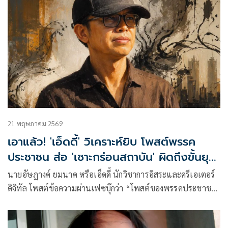
21 พฤษภาคม 2569
เอาแล้ว! 'เอ็ดดี้' วิเคราะห์ยิบ โพสต์พรรค
ประชาชน ส่อ 'เซาะกร่อนสถาบัน' ผิดถึงขั้นยุบ
พรรค
นายอัษฎางค์ ยมนาค หรือเอ็ดดี้ นักวิชาการอิสระและครีเอเตอร์
ดิจิทัล โพสต์ข้อความผ่านเฟซบุ๊กว่า “โพสต์ของพรรคประชาชน
สุ่มเสี่ยงต่อการทำผิดกฎหมายในการ “เซาะกร่อนบ่อนทำลาย
สถาบันฯ” หรือไม่? หากวิเคราะห์จากเนื้อหาในโพสต์นี้ มีจุดที่