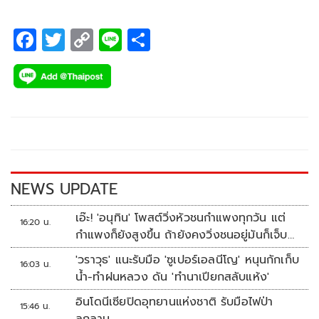
F
T
C
Li
S
ac
wi
o
n
h
e
tt
p
e
ar
b
er
y
e
o
Li
o
n
k
k
NEWS UPDATE
เอ๊ะ! 'อนุทิน' โพสต์วิ่งหัวชนกำแพงทุกวัน แต่
16:20 น.
กำแพงก็ยังสูงขึ้น ถ้ายังคงวิ่งชนอยู่มันก็เจ็บ
หัวอีก
'วราวุธ' แนะรับมือ 'ซูเปอร์เอลนีโญ' หนุนกักเก็บ
16:03 น.
น้ำ-ทำฝนหลวง ดัน 'ทำนาเปียกสลับแห้ง'
อินโดนีเซียปิดอุทยานแห่งชาติ รับมือไฟป่า
15:46 น.