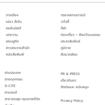
การเมือง
กรองสถานการณ์
เปลว สีเงิน
วาไรตี้
คอลัมนิสต์
กีฬา
บทความ
ท่องเที่ยว – ศิลปวัฒนธรรม
เศรษฐกิจ
ประชาสัมพันธ์
ข่าวพระราชสำนัก
ภูมิภาค
หนังสือพิมพ์
สิ่งแวดล้อม
ต่างประเทศ
PR & PRESS
อาชญากรรม
เกี่ยวกับเรา
X-CITE
ติดต่อและ สนับสนุน
ยานยนต์
สาธารณสุข-คุณภาพชีวิต
Privacy Policy