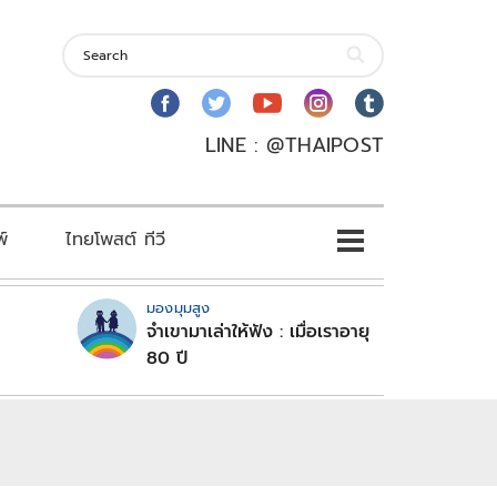
LINE : @THAIPOST
พ์
ไทยโพสต์ ทีวี
มองมุมสูง
จำเขามาเล่าให้ฟัง : เมื่อเราอายุ
80 ปี