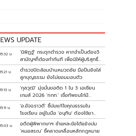
EWS UPDATE
'นิพิฏฐ์' กระตุกตำรวจ หากจำเป็นต้องวิ
15:32 น.
สามัญฯก็ต้องทำทันที เพื่อมิให้ผู้บริสุทธิ์
เสียชีวิตเพิ่ม
ตำรวจปิดล้อมบ้านหมวดชัย มือปืนยิงใส่
15:21 น.
ลูกบุญธรรม ยังไม่ยอมมอบตัว
'กุลวุฒิ' มุ่งมั่นขอติด 1 ใน 3 เอเชียน
15:13 น.
เกมส์ 2026 'กกท.' เชื่อทัพขนไก่มี
เหรียญแน่
'อ.อัจฉราวดี' ชี้ปมแก้ไขคุณธรรมใน
15:11 น.
โรงเรียน อยู่ในมือ 'อนุทิน' ต้องใช้ยา
แรงกับ ก.ศึกษา เรื่องปืนแค่ปลายเหตุ
อดีตผู้พิพากษาฯ ชำแหละข้อโต้แย้งปม
15:03 น.
‘หมอสรณ’ ชี้คลาดเคลื่อนหลักกฎหมาย