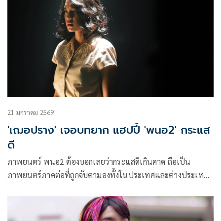
21 มกราคม 2569
'เฌอปราง' เจอบทยาก แฮปปี้ 'พนอ2' กระแส
ดี
ภาพยนตร์ พนอ2 ต้องบอกเลยว่ากระแสดีเกินคาด ถือเป็น
ภาพยนตร์ภาคต่อที่ถูกจับตามองทั้งในประเทศและต่างประเทศ
เรียกได้ว่าทุกอย่างคือความท้าทายมากๆ แต่เป็นความท้าทายที่
ต้องไปให้ถึงและแน่นอนว่า เฌอปราง อารีย์กุล ผู้ที่รับบท พนอ
มาแล้วถึงสองภาค สเต็ปความยากของภาค 1 และภาค 2 ย่อม