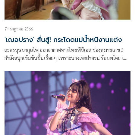
7 กรกฎาคม 2566
'เฌอปราง' สั่นสู้! กระโดดแม่น้ำหนีงานแต่ง
ละครบุษบาลุยไฟ ออกอากาศทางไทยพีบีเอส ช่องหมายเลข 3
กำลังสนุกเข้มข้นขึ้นเรื่อยๆ เพราะนางเอกลำจวน รับบทโดย เฌอ
ปราง อารีย์กุล หรือ เฌอปรางBNK48 โตเป็นสาวสวยเต็มตัวแล้ว
และดันไปถูกตาต้องใจท่านเจ้าคุณอินทรา ที่รับบทโดย ณัฏฐ์
เทพหัสดิน ณ อยุธยา จนอยากได้มาเป็นเมียอีกคน ซึ่งทางบ้านลำ
จวนก็เห็นดีเห็นงามยกลูกสาวให้ แต่ลำจวนไม่ได้อยากแต่งงาน
ด้วยจึงวางแผนคิดหนี!