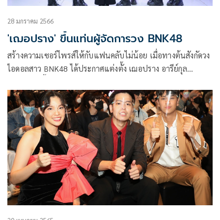
28 มกราคม 2566
'เฌอปราง' ขึ้นแท่นผู้จัดการวง BNK48
สร้างความเซอร์ไพรส์ให้กับแฟนคลับไม่น้อย เมื่อทางต้นสังกัดวง
ไอดอลสาว BNK48 ได้ประกาศแต่งตั้ง เฌอปราง อารีย์กุล
หัวหน้าวง ขึ้นแท่นเป็นผู้จัดการวงคนใหม่ โดยล่าสุด สาวเฌอ
ปราง ได้มาเปิดใจในรายการโต๊ะหนูแหม่ม เผยความรู้สึกถึงการ
ถูกแต่งตั้งได้รับบทบาทหน้าที่ใหม่ครั้งนี้