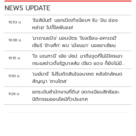
k
k
NEWS UPDATE
'รังสิมันต์' บอกเปิดทำเนียบฯ รับ 'มิน อ่อง
10:53 น.
หล่าย' ไปก็ไลฟ์บอย!
'มาดามแป้ง' มอบบัตร 'โรงเรียน-อคาเดมี'
10:38 น.
เชียร์ 'ช้างศึก' พบ 'เมียนมา' บอลอาเซียน
'โจ มณฑานี' เย้ย ปชป. มาถึงจุดที่ไม่มีใครเอา
10:15 น.
กระแสข่าวตั้งรัฐบาลส้ม เขียว แดง ก็ยังไม่มีฟ้า
เลย
'เนย์มาร์' ไม่รีบตัดสินใจอนาคต หลังใกล้หมด
9:30 น.
สัญญา 'ซานโตส'
ยกระดับสำนักงานที่ดิน! จดทะเบียนสิทธิและ
9:26 น.
นิติกรรมออนไลน์ทั่วประเทศ