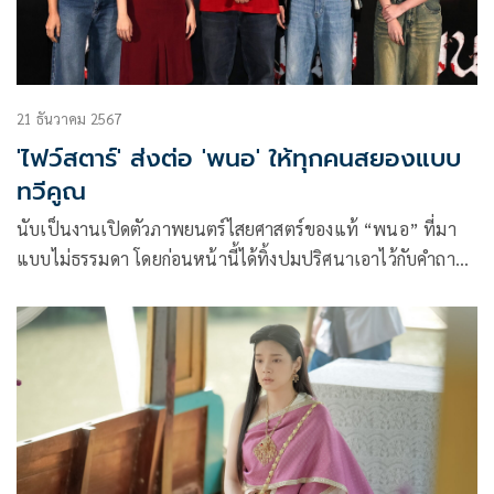
21 ธันวาคม 2567
'ไฟว์สตาร์' ส่งต่อ 'พนอ' ให้ทุกคนสยองแบบ
ทวีคูณ
นับเป็นงานเปิดตัวภาพยนตร์ไสยศาสตร์ของแท้ “พนอ” ที่มา
แบบไม่ธรรมดา โดยก่อนหน้านี้ได้ทิ้งปมปริศนาเอาไว้กับคำถาม
ที่ว่าใครคือ…พนอ ซึ่งทำให้ทุกคนต่างสงสัยกันว่าเป็นใครกันแน่
และวันนี้ก็ได้เฉลยเป็นที่เรียบร้อยแล้วโดย เฌอปราง อารีย์กุล
พร้อมก้าวเข้าสู่บท พนอ หญิงสาวผู้ซึ่งเป็นต้นกาเนิดของไอคอ
นิคแห่งความคลั่ง ความเสียวสยองที่ไม่รู้จบ ที่พร้อมจะปล่อยของ
ให้ทุกคนต้องสยองที่มาแบบทวีคูณกว่าเดิมและจะจําติดตาทุกคน
ไปตลอดกาล