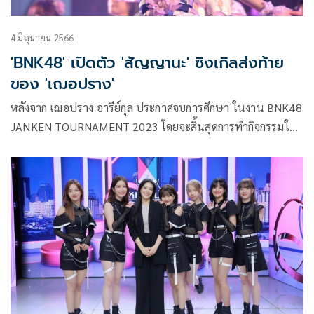
4 มิถุนายน 2566
'BNK48' เปิดตัว 'สัญญานะ' ซิงเกิลส่งท้าย
ของ 'เฌอปราง'
หลังจาก เฌอปราง อารีย์กุล ประกาศจบการศึกษา ในงาน BNK48
JANKEN TOURNAMENT 2023 โดยจะสิ้นสุดการทำกิจกรรมใน
ฐานะสมาชิกวงกับ BNK48 ในเดือนตุลาคม 2566 แต่จะยังคงทำ
หน้าที่ในฐานะชิไฮนิน (ผู้จัดการวง) ต่อไป