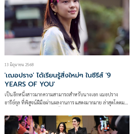
แตกต่างกันอย่างแน่นอน
13 มิถุนายน 2568
'เฌอปราง' ได้เรียนรู้สิ่งใหม่ๆ ในซีรีส์ '9
YEARS OF YOU'
เป็นอีกหนึ่งสาวมากความสามารถสำหรับนางเอก เฌอปราง
อารีย์กุล ที่พิสูจน์ฝีมือผ่านผลงานการแสดงมากมาย ล่าสุดโดดมา
ร่วมงานกับช่องวัน31 เป็นครั้งแรก ในซีรีส์ 9 YEARS OF YOU
แต่ละปีที่มีเธอ ในบท นับดาว สาวสดใส ร่าเริง เป็นพลังบวกให้
กับทุกคน แถมเอ็กซ์โทรเวิร์ตสุดๆ งานนี้เจ้าตัวถึงกับเอ่ยปากว่า