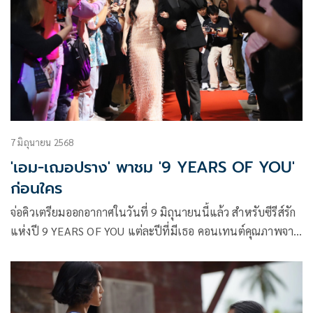
แตกต่างจากตัวเองโดยสิ้นเชิง
7 มิถุนายน 2568
'เอม-เฌอปราง' พาชม '9 YEARS OF YOU'
ก่อนใคร
จ่อคิวเตรียมออกอากาศในวันที่ 9 มิถุนายนนี้แล้ว สำหรับซีรีส์รัก
แห่งปี 9 YEARS OF YOU แต่ละปีที่มีเธอ คอนเทนต์คุณภาพจาก
oneD ORIGINAL ที่จะพาแฟนๆ ไปสัมผัสกับเรื่องราวความ
สัมพันธ์ตลอด 9 ปี ของ “เพื่อนที่รักกันมาก” จนกลายเป็น “รัก
กันมากกว่าเพื่อน” ล่าสุด ช่องวัน31 จัดงานเปิดตัวพร้อมพา
แฟนๆ ชมซีรีส์ EP.1-2 ครั้งแรกก่อนใคร ณ โรงภาพยนตร์ เอส