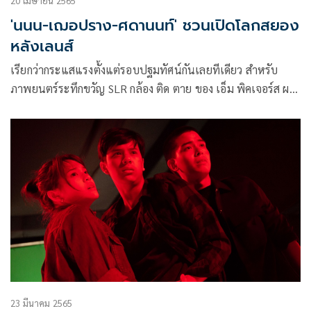
20 เมษายน 2565
'นนน-เฌอปราง-ศดานนท์' ชวนเปิดโลกสยอง
หลังเลนส์
เรียกว่ากระแสแรงตั้งแต่รอบปฐมทัศน์กันเลยทีเดียว สำหรับ
ภาพยนตร์ระทึกขวัญ SLR กล้อง ติด ตาย ของ เอ็ม พิคเจอร์ส ผล
งานของ 2 ผู้กำกับหน้าใหม่ มาร์ค-เลิศศิริ บุญมี และ เอ็ด-วุฒิชัย
วงศ์นภดล นำแสดงโดยพระเอกดาวรุ่ง นนน-กรภัทร์ เกิดพันธุ์, ไอ
ดอลสาวชื่อดัง เฌอปราง อารีย์กุล, ศดานนท์ ดุรงคเวโรจน์
เจ้าของรางวัลนักแสดงชายยอดเยี่ยมจากเวทีสุพรรณหงส์ และนัก
แสดงมากฝีมือ อ้น-นพพันธ์ บุญใหญ่ เพราะทันทีที่เปิดให้แฟน
คลับได้จองบัตรชมล่วงหน้าก่อนถึง 3 โรง ก็สร้างปรากฏการณ์เต็ม
โรงภายในเวลาไม่กี่ชั่วโมง
23 มีนาคม 2565