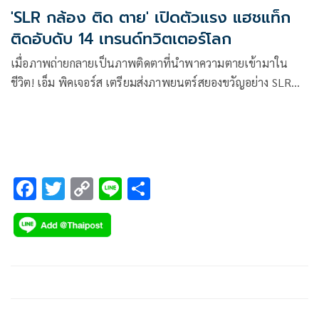
'SLR กล้อง ติด ตาย' เปิดตัวแรง แฮชแท็ก
ติดอับดับ 14 เทรนด์ทวิตเตอร์โลก
เมื่อภาพถ่ายกลายเป็นภาพติดตาที่นำพาความตายเข้ามาใน
ชีวิต! เอ็ม พิคเจอร์ส เตรียมส่งภาพยนตร์สยองขวัญอย่าง SLR
กล้อง ติด ตาย ฝีมือการกำกับของ 2 ผู้กำกับหน้าใหม่ มาร์ค-เลิศศิริ
บุญมี และ เอ็ด-วุฒิชัย วงศ์นภดล ถ่ายทอดเรื่องราวความเฮี้ยนที่
คนรักการถ่ายภาพไม่กล้าแม้แต่จะมอง
F
T
C
Li
S
ac
wi
o
n
h
e
tt
p
e
ar
b
er
y
e
o
Li
o
n