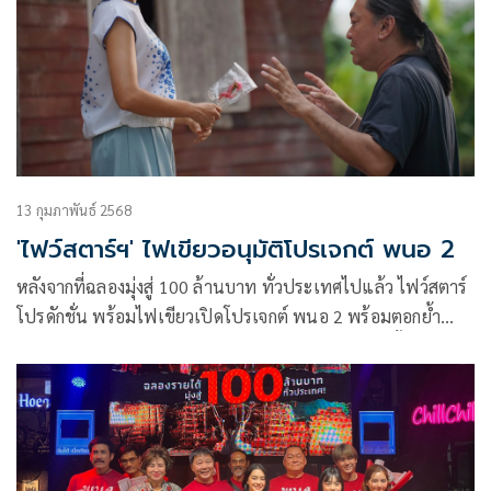
เอฟ เวิลด์ ซีเนม่า โรง 15 เซ็นทรัลเวิลด์
13 กุมภาพันธ์ 2568
'ไฟว์สตาร์ฯ' ไฟเขียวอนุมัติโปรเจกต์ พนอ 2
หลังจากที่ฉลองมุ่งสู่ 100 ล้านบาท ทั่วประเทศไปแล้ว ไฟว์สตาร์
โปรดักชั่น พร้อมไฟเขียวเปิดโปรเจกต์ พนอ 2 พร้อมตอกย้ำ
เฌอปราง อารีย์กุล คือไอคอนนิคไสยศาสตร์ของแท้ที่ ตั้ม-พุฒิ
พงศ์ สายศรีแก้ว ผู้กำกับภาพยนตร์ฯ กล้าการันตีความเสียวสยอง
ขั้นสุดที่พร้อมก้าวเข้าสู่เลเวลครูพนออย่างเต็มตัว