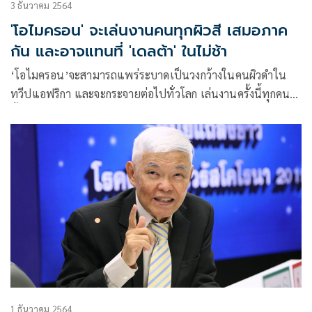
3 ธันวาคม 2564
'โอไมครอน' จะเล่นงานคนทุกผิวสี เสมอภาค
กัน และอาจแทนที่ 'เดลต้า' ในไม่ช้า
‘โอไมครอน’จะสามารถแพร่ระบาดเป็นวงกว้างในคนผิวดำใน
ทวีปแอฟริกา และจะกระจายต่อไปทั่วโลก เล่นงานครั้งนี้ทุกคน
ทั้งคนผิวขาว คนเอเซีย คนผิวดำ เสมอภาคกัน และอาจจะแทนที่
สายพันธุ์เดลต้าในไม่ช้า
1 ธันวาคม 2564