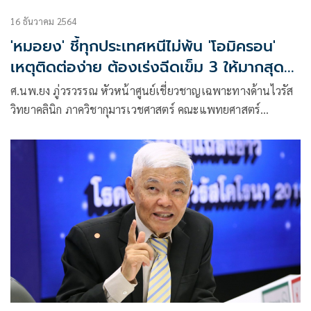
16 ธันวาคม 2564
'หมอยง' ชี้ทุกประเทศหนีไม่พ้น 'โอมิครอน'
เหตุติดต่อง่าย ต้องเร่งฉีดเข็ม 3 ให้มากสุด
ลดแพร่ระบาด
ศ.นพ.ยง ภู่วรวรรณ หัวหน้าศูนย์เชี่ยวชาญเฉพาะทางด้านไวรัส
วิทยาคลินิก ภาควิชากุมารเวชศาสตร์ คณะแพทยศาสตร์
จุฬาลงกรณ์มหาวิทยาลัย โพสต์ข้อความผ่านเฟซบุ๊กว่า