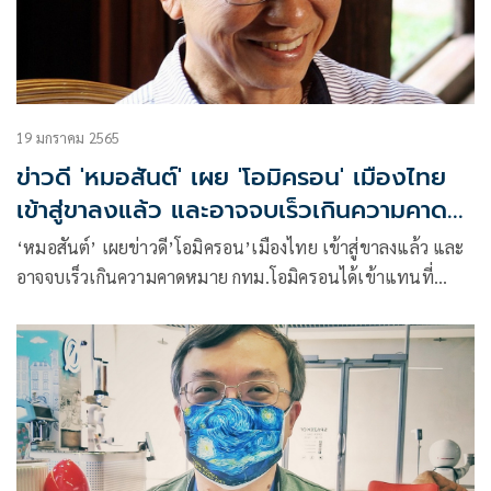
19 มกราคม 2565
ข่าวดี 'หมอสันต์' เผย 'โอมิครอน' เมืองไทย
เข้าสู่ขาลงแล้ว และอาจจบเร็วเกินความคาด
หมาย
‘หมอสันต์’ เผยข่าวดี’โอมิครอน’เมืองไทย เข้าสู่ขาลงแล้ว และ
อาจจบเร็วเกินความคาดหมาย กทม.โอมิครอนได้เข้าแทนที่
เดลต้าเกือบหมดแล้ว อัตราป่วยเข้ารพ. และตายกลับมีอัตราคงที่
และเริ่มลดจำนวนลง