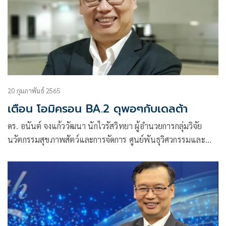
20 กุมภาพันธ์ 2565
เตือน โอมิครอน BA.2 ดุพอๆกับเดลต้า
ดร. อนันต์ จงแก้ววัฒนา นักไวรัสวิทยา ผู้อำนวยการกลุ่มวิจัย
นวัตกรรมสุขภาพสัตว์และการจัดการ ศูนย์พันธุวิศวกรรมและ
เทคโนโลยีชีวภาพแห่งชาติ (ไบโอเทค) สำนักงานพัฒนา
วิทยาศาสตร์และเทคโนโลยีแห่งชาติ (สวทช.) โพสต์ผ่านเฟซบุ๊ค