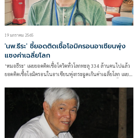
19 มกราคม 2565
'นพ.ธีระ' ชี้ยอดติดเชื้อโอมิครอนอาเซียนพุ่ง
แซงค่าเฉลี่ยโลก
‘หมอธีระ’ เผยยอดติดเชื้อโควิดทั่วโลกทะลุ 334 ล้านคนไปแล้ว
ยอดติดเชื้อโอมิครอนในอาเซียนพุ่งกระฉูดเกินค่าเฉลี่ยโลก เผย
ผลการศึกษาผลการกระจายวัคซีน-ยายังมีความเป็นธรรมอื้อ