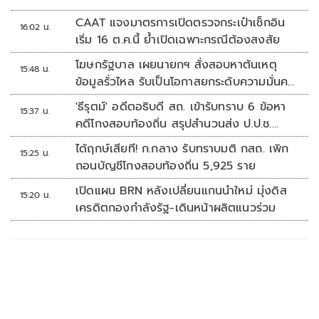
CAAT แจงมาตรการเปิดตรวจกระเป๋าเช็กอิน
16:02 น.
เริ่ม 16 ต.ค.นี้ ย้ำเปิดเฉพาะกรณีต้องสงสัย
โฆษกรัฐบาล เผยนายกฯ สั่งสอบหาต้นเหตุ
15:48 น.
ข้อมูลรั่วไหล รับเป็นโอกาสยกระดับความมั่นคง
ปลอดภัยข้อมูลภาครัฐทั้งระบบ
'ธีรุตม์' อดีตอธิบดี สถ. เข้ารับทราบ 6 ข้อหา
15:37 น.
คดีโกงสอบท้องถิ่น สรุปสำนวนส่ง ป.ป.ช.
สัปดาห์หน้า
ได้ฤกษ์เสียที! ก.กลาง รับทราบมติ กสถ. เพิก
15:25 น.
ถอนบัญชีโกงสอบท้องถิ่น 5,925 ราย
เปิดแผน BRN หลังเปลี่ยนแกนนำใหม่ มุ่งดิส
15:20 น.
เครดิตกองกำลังรัฐ-เดินหน้าผลิตแนวร่วม