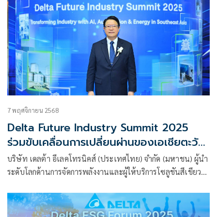
7 พฤศจิกายน 2568
Delta Future Industry Summit 2025
ร่วมขับเคลื่อนการเปลี่ยนผ่านของเอเชียตะวัน
ออกเฉียงใต้ด้วยนวัตกรรม Green AI การ
บริษัท เดลต้า อีเลคโทรนิคส์ (ประเทศไทย) จำกัด (มหาชน) ผู้นำ
ผลิตอัจฉริยะ และพลังงานที่ยั่งยืน
ระดับโลกด้านการจัดการพลังงานและผู้ให้บริการโซลูชันสีเขียว
อัจฉริยะ ประสบความสำเร็จอย่างยิ่งใหญ่ในการจัดงาน
ประชุมสุดยอดอุตสาหกรรมแห่งอนาคต หรือ Delta Future
Industry Summit 2025 ภายใต้ธีม “พลิกโฉมอุตสาหกรรมสู่