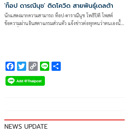
'ท็อป ดารณีนุช' ติดโควิด สายพันธุ์เดลต้า
นักแสดงมากความสามารถ ท็อป-ดาราณีนุช โพธิปิติ โพสต์
ข้อความผ่านอินสตาแกรมส่วนตัว แจ้งข่าวต่อทุกคนว่าตนเองนั้น
ได้รับเชื้อโควิด-19 สายพันธุ์เดลต้า ติดจากเพื่อนที่ขับรถไปกฐิน
ด้วยกันที่ต่างจังหวัด ตอนนี้เข้าสู่กระบวนการรักษาเป็นที่
เรียบร้อยแล้ว
F
T
C
Li
S
ac
wi
o
n
h
e
tt
p
e
ar
b
er
y
e
o
Li
o
n
k
k
NEWS UPDATE