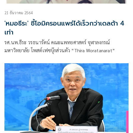
21 ธันวาคม 2564
'หมอธีระ' ชี้โอมิครอนแพร่ได้เร็วกว่าเดลต้า 4
เท่า
รศ.นพ.ธีระ วรธนารัตน์ คณะแพทยศาสตร์ จุฬาลงกรณ์
มหาวิทยาลัย โพสต์เฟซบุ๊กส่วนตัว “Thira Woratanarat”