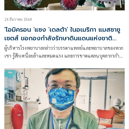
24 ธันวาคม 2564
'โอมิครอน 'แซง 'เดลต้า' ในอเมริกา แมสซาชู
เซตส์ ขอกองกำลังรักษาดินแดนแห่งชาติ
สนับสนุน
ผู้บริหารโรงพยาบาลกล่าวว่าบรรดาแพทย์และพยาบาลของพวก
เขา รู้สึกเหนื่อยล้าและหมดแรง และการขาดแคลนบุคลากรกำลัง
เป็นประเด็นให้สถานการณ์แย่ลง ในหลายๆรัฐ รวมทั้งแมสซาชู
เซตส์ ได้มีการเรียกร้องให้กองกำลังรักษาดินแดนแห่งชาติให้การ
สนับสนุนเป็นพิเศษ