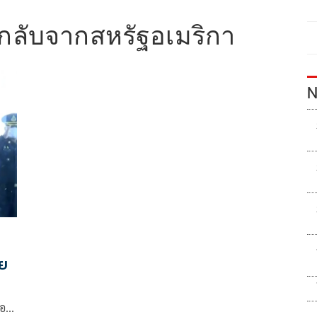
กลับจากสหรัฐอเมริกา
N
อย
่อง