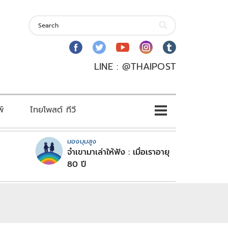
LINE : @THAIPOST
พ์
ไทยโพสต์ ทีวี
มองมุมสูง
จำเขามาเล่าให้ฟัง : เมื่อเราอายุ
80 ปี