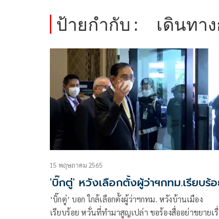
ป้ายกำกับ :
เดินทาง
15 พฤษภาคม 2565
'บิ๊กตู่' หวังเลือกตั้งผู้ว่าฯกทม.เรียบร้
‘บิ๊กตู่’ บอก ใกล้เลือกตั้งผู้ว่าฯกทม. หวังบ้านเมือง
เรียบร้อย หวั่นที่ทำมาสูญเปล่า ขอร้องสื่ออย่าขยายเรื