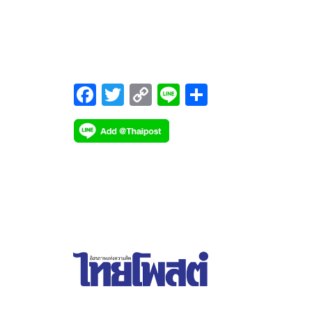
ไม่เป็นเรื่อง
F
T
C
Li
S
ac
wi
o
n
h
e
tt
p
e
ar
b
er
y
e
o
Li
o
n
k
k