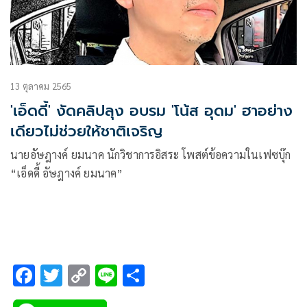
13 ตุลาคม 2565
'เอ็ดดี้' งัดคลิปลุง อบรม 'โน้ส อุดม' ฮาอย่าง
เดียวไม่ช่วยให้ชาติเจริญ
นายอัษฎางค์ ยมนาค นักวิชาการอิสระ โพสต์ข้อความในเฟซบุ๊ก
“เอ็ดดี้ อัษฎางค์ ยมนาค”
F
T
C
Li
S
ac
wi
o
n
h