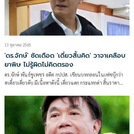
13 ตุลาคม 2565
'ดร.จักษ์' ซัดเดือด 'เดี่ยวสิ้นคิด' วาจาเคลือบ
ยาพิษ ไม่รู้ผิดไม่คิดตรอง
ดร.จักษ์ พันธ์ชูเพชร อดีต กปปส. เขียนบทกลอนในเฟซบุ๊กว่า
#เดี๋ยวเดี่ยวดับ มีเนื้อหาดังนี้ เดี่ยวแดก กระแทกด่า สิ้นราคา
ดาราเดี่ยว ไม่สรรค์สร้าง ด่าอย่างเดียว