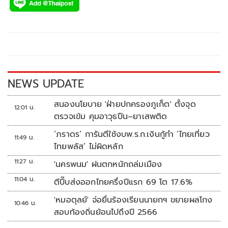
e
tt
p
e
ar
b
er
y
e
o
Li
o
n
k
k
NEWS UPDATE
สนองนโยบาย 'ฝ่ายปกครองภูเก็ต' ตั้งจุด
12:01 น.
ตรวจเข้ม คุมอาวุธปืน–ยาเสพติด
‘ภราดร’ การันตีใช้งบพ.ร.ก.เงินกู้ทำ ‘ไทยเที่ยว
11:49 น.
ไทยพลัส’ ไม่ผิดหลัก
11:27 น.
'นครพนม' ฝนตกหนักถล่มเมือง
11:04 น.
ตีปี๊บส่งออกไทยครึ่งปีแรก 69 โต 17.6%
'หมอตุลย์' จ่อยื่นร้องเรียนนายกฯ ขยายผลโกง
10:46 น.
สอบท้องถิ่นย้อนไปถึงปี 2566