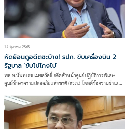
14 ตุลาคม 2565
หัดย้อนดูอดีตซะบ้าง! รปภ. ขับเครื่องบิน 2
รัฐบาล 'ขับไปโกงไป'
พล.ท.นันทเดช เมฆสวัสดิ์ อดีตหัวหน้าศูนย์ปฏิบัติการพิเศษ
ศูนย์รักษาความปลอดภัยแห่งชาติ (ศรภ.) โพสต์ข้อความผ่านเฟ
ซบุ๊กว่า มีคนมาค่อนแคะว่า ประเทศไทยมี รปภ.ขับเครื่องบิน
ไม่มีความรู้ จึงพาประเทศไปไหนไม่รอด