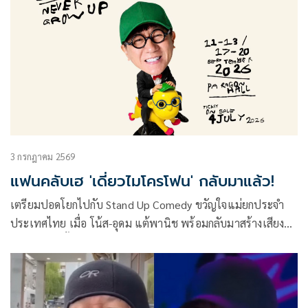
3 กรกฎาคม 2569
แฟนคลับเฮ 'เดี่ยวไมโครโฟน' กลับมาแล้ว!
เตรียมปอดโยกไปกับ Stand Up Comedy ขวัญใจแม่ยกประจำ
ประเทศไทย เมื่อ โน้ส-อุดม แต้พานิช พร้อมกลับมาสร้างเสียง
หัวเราะอีกครั้งใน DEAW 16 : NEVER GROW UP กับ 7 รอบการ
แสดงที่รอเติมความสุขให้คุณ ณ ใจกลางเมือง อีกเช่นเคย