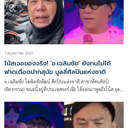
7 พฤษภาคม 2567
โน้สเจอของจริง! 'อ.เฉลิมชัย' ยังทนไม่ได้
ฟาดเดือดปากสุนัข บูลลี่ศิลปินแห่งชาติ
อ.เฉลิมชัย โฆษิตพิพัฒน์ ศิลปินแห่งชาติ สาขาทัศนศิลป์​
(จิตรกรรม)​ ขณะนี้อยู่ที่ประเทศจอร์เจีย ได้ออกมาพูดถึงโน้ส​ อุดม
แต้พานิช ว่า “ฝากถึงไอ้โน้ส หน่อย​ โน้ส พี่บอกมึงเลยนะว่า​ ที่มึง
พูดอ่ะ​ กูไม่ได้หิวแสงติดตามมึง​นะ​ แต่กูขี่รถอยู่ที่