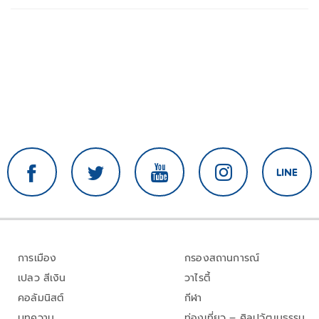
การเมือง
กรองสถานการณ์
เปลว สีเงิน
วาไรตี้
คอลัมนิสต์
กีฬา
บทความ
ท่องเที่ยว – ศิลปวัฒนธรรม