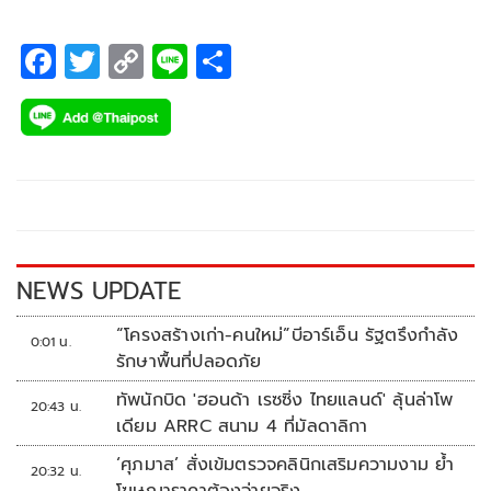
F
T
C
Li
S
ac
wi
o
n
h
e
tt
p
e
ar
b
er
y
e
o
Li
o
n
k
k
NEWS UPDATE
“โครงสร้างเก่า-คนใหม่”บีอาร์เอ็น รัฐตรึงกำลัง
0:01 น.
รักษาพื้นที่ปลอดภัย
ทัพนักบิด 'ฮอนด้า เรซซิ่ง ไทยแลนด์' ลุ้นล่าโพ
20:43 น.
เดียม ARRC สนาม 4 ที่มัลดาลิกา
‘ศุภมาส’ สั่งเข้มตรวจคลินิกเสริมความงาม ย้ำ
20:32 น.