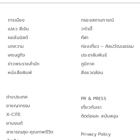
การเมือง
กรองสถานการณ์
เปลว สีเงิน
วาไรตี้
คอลัมนิสต์
กีฬา
บทความ
ท่องเที่ยว – ศิลปวัฒนธรรม
เศรษฐกิจ
ประชาสัมพันธ์
ข่าวพระราชสำนัก
ภูมิภาค
หนังสือพิมพ์
สิ่งแวดล้อม
ต่างประเทศ
PR & PRESS
อาชญากรรม
เกี่ยวกับเรา
X-CITE
ติดต่อและ สนับสนุน
ยานยนต์
สาธารณสุข-คุณภาพชีวิต
Privacy Policy