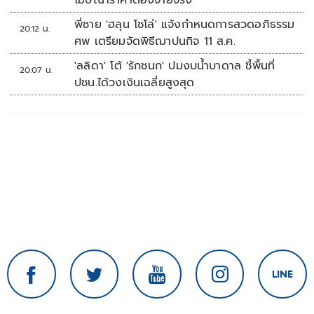
โฆษณาราคาต้องจ่ายจริง
พี่ชาย 'ฮลุน โซโล่' แจ้งกำหนดการสวดอภิธรรม
20:12 น.
ศพ เตรียมจัดพิธีฌาปนกิจ 11 ส.ค.
'ลลิดา' โต้ 'รักชนก' ปมงบน้ำบาดาล ชี้พื้นที่
20:07 น.
ปชน.ได้วงเงินเฉลี่ยสูงสุด