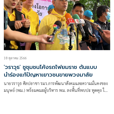
18 ตุลาคม 2566
'วราวุธ' ชูชุมชนโค้งรถไฟยมราช ต้นแบบ
นำร่องแก้ปัญหาเยาวชนขายพวงมาลัย
นายวราวุธ ศิลปอาชา รมว.การพัฒนาสังคมและความมั่นคงของ
มนุษย์ (พม.) พร้อมคณะผู้บริหาร พม. ลงพื้นที่พบปะ พูดคุย ให้
กำลังใจ รวมถึงจัดกิจกรรมการพัฒนาคุณภาพชีวิตและให้บริการ
ครัวเรือนเปราะบางในชุมชนโค้งรถไฟยมราช