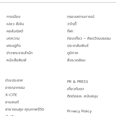
การเมือง
กรองสถานการณ์
เปลว สีเงิน
วาไรตี้
คอลัมนิสต์
กีฬา
บทความ
ท่องเที่ยว – ศิลปวัฒนธรรม
เศรษฐกิจ
ประชาสัมพันธ์
ข่าวพระราชสำนัก
ภูมิภาค
หนังสือพิมพ์
สิ่งแวดล้อม
ต่างประเทศ
PR & PRESS
อาชญากรรม
เกี่ยวกับเรา
X-CITE
ติดต่อและ สนับสนุน
ยานยนต์
สาธารณสุข-คุณภาพชีวิต
Privacy Policy