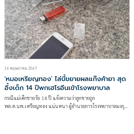
16 พฤษภาคม 2567
'หมอเหรียญทอง' ไล่บี้ขยายผลแก๊งค้ายา สุด
อึ้งเด็ก 14 ปีพกเฮโรอีนเข้าโรงพยาบาล
กรณีแม่เด็กชายวัย 14 ปี แจ้งความว่าลูกชายถูก
พล.ต.นพ.เหรียญทอง แน่นหนา ผู้อำนวยการโรงพยาบาลมงกุฎ
วัฒนะ ทำร้ายร่างกายที่โรงพยาบาล จับแก้ผ้า