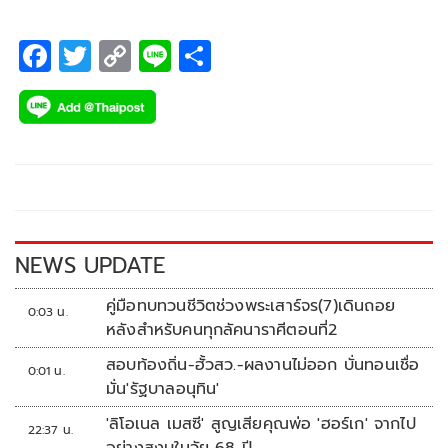
F
T
C
Li
S
ac
wi
o
n
h
e
tt
p
e
ar
b
er
y
e
o
Li
o
n
k
k
NEWS UPDATE
คู่มือทบทวนชีวิตช่วงพระเสาร์จร(7)เดินถอย
0:03 น.
หลังสำหรับคนทุกลัคนาราศีตอนที่2
สอบท้องถิ่น-ฮั้วสว.-ผลงานไม่ออก บั่นทอนเชื่อ
0:01 น.
มั่น'รัฐบาลอนุทิน'
'ลิโอเนล เมสซี' สูญเสียคุณพ่อ 'ฮอร์เก' จากไป
22:37 น.