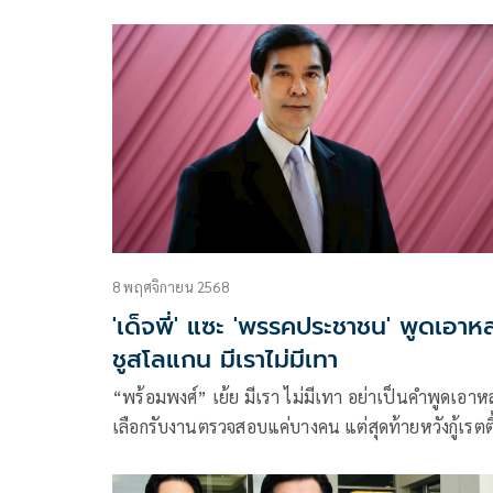
สหรัฐอเมริกา อิสราเอล กับอิหร่าน รวมถึงความตึงเคร
บริเวณช่องแคบฮอร์มุช กำลังสร้างความกังวลต่อ
เสถียรภาพด้านพลังงานของโลก ทั้งก๊าซธรรมชาติแล
น้ำมันดิบ
8 พฤศจิกายน 2568
'เด็จพี่' แซะ 'พรรคประชาชน' พูดเอาหล
ชูสโลแกน มีเราไม่มีเทา
“พร้อมพงศ์” เย้ย มีเรา ไม่มีเทา อย่าเป็นคำพูดเอาห
เลือกรับงานตรวจสอบแค่บางคน แต่สุดท้ายหวังกู้เรตติ
ตัวเอง