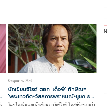
N
5 พฤษภาคม 2569
นักเขียนซีไรต์ ตอก 'เด็จพี่' ทักษิณ=
งยก
'พระเทวทัต+วัสสการพราหมณ์+ชูชก ยก
กำลัง 2'
่ง
วิมล ไทรนิ่มนวล นักเขียนวางวัลซีไรต์ โพสต์ข้อความว่า