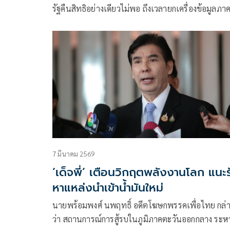
รัฐคืนสิทธิอย่างเดียวไม่พอ ถึงเวลายกเครื่องข้อมูลภาค
7 มีนาคม 2569
‘เด็จพี่’ เตือนวิกฤตพลังงานโลก แนะร
หาแหล่งนำเข้าน้ำมันใหม่
นายพร้อมพงศ์ นพฤทธิ์ อดีตโฆษกพรรคเพื่อไทย กล่
ว่า สถานการณ์การสู้รบในภูมิภาคตะวันออกกลาง ระหว