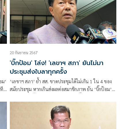
20 กันยายน 2567
'บิ๊กป้อม' โล่ง! 'เลขาฯ สภา' ยันไม่มา
ประชุมส่งใบลาทุกครั้ง
้อม‘
‘เลขาฯ สภา’ ย้ำ สส. ขาดประชุมได้ไม่เกิน 1 ใน 4 ของ
นทีม
สมัยประชุม หากเกินส่งผลต่อสมาชิกภาพ ยัน ‘บิ๊กป้อม’
ส่งใบลาทุกครั้ง แจ้งเหตุผลติดภารกิจ ชี้ ปชช. สามารถ
ตรวจสอบได้แค่ข้อมูลเบื้องต้น