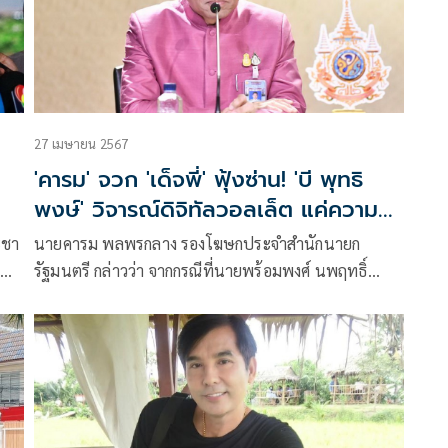
27 เมษายน 2567
'คารม' จวก 'เด็จพี่' ฟุ้งซ่าน! 'บี พุทธิ
พงษ์' วิจารณ์ดิจิทัลวอลเล็ต แค่ความ
เห็นส่วนตัว
ะชา
นายคารม พลพรกลาง รองโฆษกประจำสำนักนายก
รัฐมนตรี กล่าวว่า จากกรณีที่นายพร้อมพงศ์ นพฤทธิ์
ษ์
สมาชิกพรรคเพื่อไทย ออกมาพูดถึงนายพุทธิพงษ์ ปุณณ
กันต์ ซึ่งเคยเป็นอดีตผู้สมัคร สส.บัญชีรายชื่อ พรรคภูมิใจ
ไท