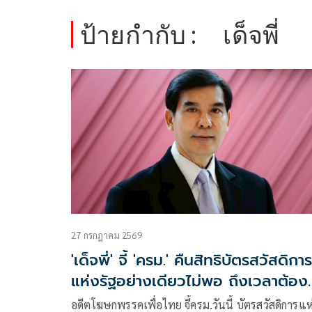
ป้ายกำกับ :
เด็จพี่
27 กรกฎาคม 2569
'เด็จพี่' จี้ 'ครม.' คืนสิทธิบัตรสวัสดิการ
แห่งรัฐอย่างเดียวไม่พอ ถึงเวลาต้อ
เครื่องข้อมูลภาครัฐ
อดีตโฆษกพรรคเพื่อไทย จี้ครม.วันนี้ บัตรสวัสดิการแห