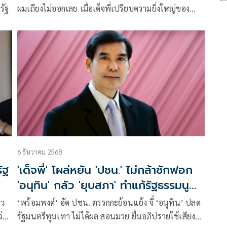
รัฐ
ผมเถียงไม่ออกเลย เมื่อเด็จพี่เปรียบความยิ่งใหญ่ของ
ท่านทักษิณเท่ากับเนลสัน แมนเดล่า
6 ธันวาคม 2568
ัฐ
'เด็จพี่' โผล่หยัน 'ปชน.' ไม่กล้าซักฟอก
'อนุทิน' กลัว 'ยุบสภา' ทำแก้รัฐธรรมนูญ
ค้างเติ่ง
าว
‘พร้อมพงศ์’ อัด ปชน. ตรรกกะย้อนแย้ง จี้ ‘อนุทิน’ ปลด
่าง
รัฐมนตรีทุนเทา ไม่ได้ผล สอนมวย ยื่นอภิปรายใช้เสียง