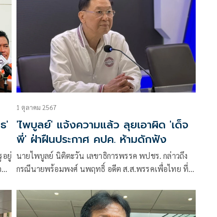
1 ตุลาคม 2567
ธ'
'ไพบูลย์' แจ้งความแล้ว ลุยเอาผิด 'เด็จ
พี่' ฝ่าฝืนประกาศ คปค. ห้ามดักฟัง
อยู่
นายไพบูลย์ นิติตะวัน เลขาธิการพรรค พปชร. กล่าวถึง
อบ
กรณีนายพร้อมพงศ์ นพฤทธิ์ อดีต ส.ส.พรรคเพื่อไทย ที่
้อง
ร้องตรวจสอบ พล.อ.ประวิตร วงษ์สุวรรณ หัวหน้าพรรค
พปชร. รวมถึงขอข้อมูลส่วนตัวว่า ตนเกรงว่านายพร้อม
พงศ์ จะไม่มีความรู้ด้านกฎหมาย