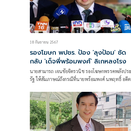
18 กันยายน 2567
รองโฆษก พปชร. ป้อง 'ลุงป้อม' ซัด
กลับ 'เด็จพี่พร้อมพงศ์' ลิเกหลงโรง
นายสามารถ เจนชัยจิตรวนิช รองโฆษกพรรคพลังปร
รัฐ ให้สัมภาษณ์ถึงกรณีที่นายพร้อมพงศ์ นพฤทธิ์ อดีต
สส.พรรคเพื่อไทย ยื่นร้องจริยธรรมพลเอกประวิตร วง
สุวรรณ สส.พรรคพลังประชารัฐ ขาดประชุมต่อเนื่อง