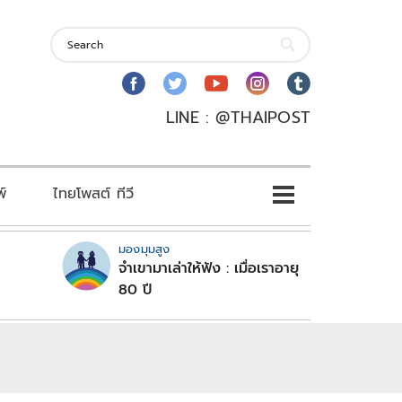
LINE : @THAIPOST
พ์
ไทยโพสต์ ทีวี
มองมุมสูง
จำเขามาเล่าให้ฟัง : เมื่อเราอายุ
80 ปี