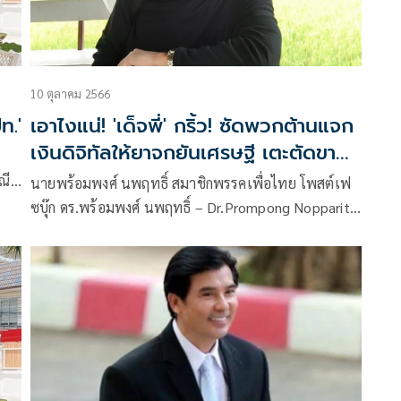
10 ตุลาคม 2566
ท.'
เอาไงแน่! 'เด็จพี่' กริ้ว! ซัดพวกต้านแจก
เงินดิจิทัลให้ยาจกยันเศรษฐี เตะตัดขา
ง
ถามคนจนมีสิทธิ์ไหมคะ?
นายพร้อมพงศ์ นพฤทธิ์ สมาชิกพรรคเพื่อไทย โพสต์เฟ
ซบุ๊ก ดร.พร้อมพงศ์ นพฤทธิ์ – Dr.Prompong Nopparit
ระบุข้อความว่า