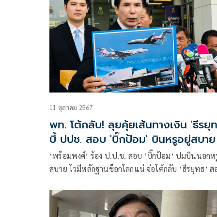
11 ตุลาคม 2567
พท. โต้กลับ! ลุยคุ้ยเส้นทางเงิน 'ธีรยุท
บี้ ปปช. สอบ 'บิ๊กป้อม' บินหรูอยู่สบาย
‘พร้อมพงศ์’ ร้อง ป.ป.ช. สอบ ‘บิ๊กป้อม’ ปมบินนอกหรู
สบาย โวมีหลักฐานช็อกโลกแน่ จ่อโต้กลับ ‘ธีรยุทธ’ ส
เส้นทางการเงิน ขู่ ‘ไพบูลย์’ เตรียมหาพรรคใหม่ ลุยร
ต่ออีก 2 ซีรีส์