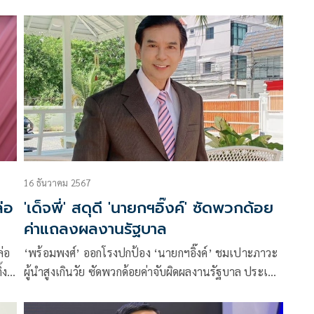
ียด
สภาฯ เกินครึ่งโหวตคว่ำ ปลดได้แน่ ผิดหวังห่วงเรื่องแก้ร
ธน. มากกว่า ซักฟอกในสภาฯ ชี้ ทำแฟนคลับผิดหวัง
ะ
เตรียมโดนลงโทษวันเลือกตั้ง
16 ธันวาคม 2567
่อ
'เด็จพี่' สดุดี 'นายกฯอิ๊งค์' ซัดพวกด้อย
ค่าแถลงผลงานรัฐบาล
ล่อ
‘พร้อมพงศ์’ ออกโรงปกป้อง ‘นายกฯอิ๊งค์’ ชมเปาะภาวะ
้ง
ผู้นำสูงเกินวัย ซัดพวกด้อยค่าจับผิดผลงานรัฐบาล ประเทศ
จะเดินหน้าอย่ามาขวางคลอง