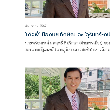
4 มกราคม 2567
'เด็จพี่' ป้องนช.ทักษิณ ฉะ 'จุรินทร์-คป
นายพร้อมพงศ์ นพฤทธิ์ ที่ปรึกษา (ฝ่ายการเมือง) ขอ
รองนายกรัฐมนตรี (นายภูมิธรรม เวชยชัย) กล่าวถึงกรณี
นายจุรินทร์ ลักษณวิศิษฏ์ สส.บัญชี