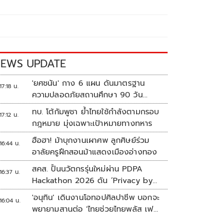
EWS UPDATE
'ยศชนัน' กาง 6 แผน ดันมาตรฐาน
17:18 น.
ความปลอดภัยสถานศึกษา 90 วัน
ป้องกันก่อเหตุรุนแรง
ทบ. โต้กัมพูชา ย้ำไทยใช้กำลังตามกรอบ
17:12 น.
กฎหมาย มุ่งเฉพาะเป้าหมายทางทหาร
ฮือฮา! ม้าบุกงานเผาศพ ลูกศิษย์ร่วม
16:44 น.
อาลัยครูฝึกสอนม้าแสดงเมืองอ่างทอง
สคส. ปั้นนวัตกรรุ่นใหม่ผ่าน PDPA
16:37 น.
Hackathon 2026 ดัน ‘Privacy by
Design for all’ สู่โซลูชันคุ้มครอง
'อนุทิน' เดินงานโอทอปศิลปาชีพ บอกจะ
16:04 น.
ข้อมูลส่วนบุคคลที่ใช้ได้จริง
พยายามสานต่อ 'ไทยช่วยไทยพลัส เฟส