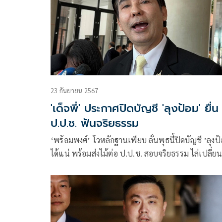
23 กันยายน 2567
'เด็จพี่' ประกาศปิดบัญชี 'ลุงป้อม' ยื่น
ป.ป.ช. ฟันจริยธรรม
‘พร้อมพงศ์’ โวหลักฐานเพียบ ลั่นพุธนี้ปิดบัญชี ’ลุงป
ได้แน่ พร้อมส่งไม้ต่อ ป.ป.ช. สอบจริยธรรม ไล่เปลี่ย
กฎหมาย เย้ยระวัง ‘ไพบูลย์’ ตกม้าตาย