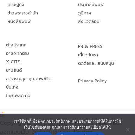
เศรษฐกิจ
ประชาสัมพันธ์
ข่าวพระราชสำนัก
ภูมิภาค
หนังสือพิมพ์
สิ่งแวดล้อม
ต่างประเทศ
PR & PRESS
อาชญากรรม
เกี่ยวกับเรา
X-CITE
ติดต่อและ สนับสนุน
ยานยนต์
สาธารณสุข-คุณภาพชีวิต
Privacy Policy
บันเทิง
ไทยโพสต์ ทีวี
Copyright© thaipost.net, All rights reserved.,
เราใช้คุกกี้เพื่อพัฒนาประสิทธิภาพ และประสบการณ์ที่ดีในการใช้
เว็บไซต์ของคุณ คุณสามารถศึกษารายละเอียดได้ที่นี่
ออกแบบเว็บ จัดทำเว็บไซต์โดย iDesign