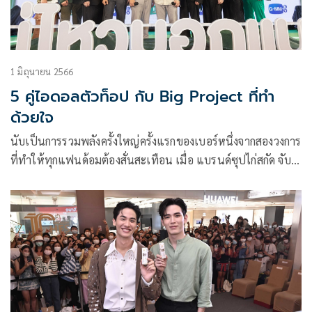
1 มิถุนายน 2566
5 คู่ไอดอลตัวท็อป กับ Big Project ที่ทำ
ด้วยใจ
นับเป็นการรวมพลังครั้งใหญ่ครั้งแรกของเบอร์หนึ่งจากสองวงการ
ที่ทำให้ทุกแฟนด้อมต้องสั่นสะเทือน เมื่อ แบรนด์ซุปไก่สกัด จับ
มือพันธมิตร GMMTV ผนึกกำลังเล่นใหญ่ ในงานแถลงข่าวเปิด
ตัวแคมเปญสุดยิ่งใหญ่แห่งปี “โมเมนต์ไหน ไม่ไหวบอก
แบรนด์” ณ ลาน Block I Siam Square