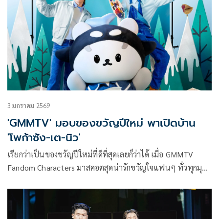
อากาศยาน
3 มกราคม 2569
'GMMTV' มอบของขวัญปีใหม่ พาเปิดบ้าน
'โพก้าซัง-เต-นิว'
เรียกว่าเป็นของขวัญปีใหม่ที่ดีที่สุดเลยก็ว่าได้ เมื่อ GMMTV
Fandom Characters มาสคอตสุดน่ารักขวัญใจแฟนๆ ทั่วทุกมุม
โลกอย่าง โพก้าซัง (POLCASAN) หรือ ยัยซัง ควงคู่ เต-ตะวัน วิหค
รัตน์ และ นิว-ฐิติภูมิ เตชะอภัยคุณ มาเปิดบ้านมอบความสุขส่ง
ท้ายปีเก่าต้อนรับปี 2026 ให้กับ อุนยาย เจ่เจ้ และแฟนๆ ทุกคน