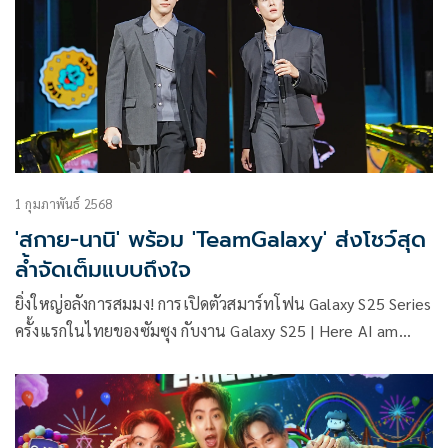
1 กุมภาพันธ์ 2568
'สกาย-นานิ' พร้อม 'TeamGalaxy' ส่งโชว์สุด
ล้ำจัดเต็มแบบถึงใจ
ยิ่งใหญ่อลังการสมมง! การเปิดตัวสมาร์ทโฟน Galaxy S25 Series
ครั้งแรกในไทยของซัมซุง กับงาน Galaxy S25 | Here AI am
Music Fest ขนทัพเหล่า #TeamGalaxy พาศิลปินและเซเลปคน
ดังทั่วฟ้าเมืองไทยมาแท็กทีมสร้างสีสันร่วมกับ Galaxy AI มอบ
โชว์พิเศษและคอนเสิร์ตสุดล้ำเอาใจแฟนคลับแบบจัดเต็มถึงใจ