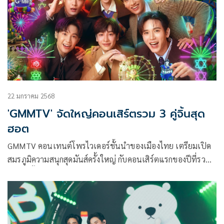
22 มกราคม 2568
'GMMTV' จัดใหญ่คอนเสิร์ตรวม 3 คู่จิ้นสุด
ฮอต
GMMTV คอนเทนต์โพรไวเดอร์ชั้นนำของเมืองไทย เตรียมเปิด
สมรภูมิความสนุกสุดมันส์ครั้งใหญ่ กับคอนเสิร์ตแรกของปีที่รวม
ตัว 3 คู่จิ้นคู่ฮอตยอดนิยม คริส-พีรวัส แสงโพธิรัตน์, สิงโต-
ปราชญา เรืองโรจน์, ออฟ-จุมพล อดุลกิตติพร, กัน-อรรถพันธ์
พูลสวัสดิ์, เต-ตะวัน วิหครัตน์, นิว-ฐิติภูมิ เตชะอภัยคุณ”