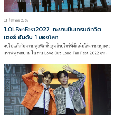
21 สิงหาคม 2565
'LOLFanFest2022' ทะยานขึ้นเทรนด์ทวิต
เตอร์ อันดับ 1 ของโลก
จบไปแล้วกับความฟูลฟิลขั้นสุด ด้วยโชว์ที่จัดเต็มใส่ความสนุกจน
กราฟพุ่งทะยาน ในงาน Love Out Loud Fan Fest 2022 จาก
GMMTV ครั้งแรกในประเทศไทย กับแฟนมีตติ้งเฟสติวัลเต็มรูป
แบบของ 8 นักแสดงสุดฮอต คริส-พีรวัส แสงโพธิรัตน์, สิงโต-
ปราชญา เรืองโรจน์, ออฟ-จุมพล อดุลกิตติพร, กัน-อรรถพันธ์
พูลสวัสดิ์, เต-ตะวัน วิหครัตน์, นิว-ฐิติภูมิ เตชะอภัยคุณ, ไบร์ท-
วชิรวิชญ์ ชีวอารี, วิน-เมธวิน โอภาสเอี่ยมขจร ที่ทำเอาอะดรีนาลี
นความสุขล้นทะลักเลยทีเดียว