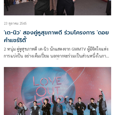
23 ตุลาคม 2565
'เต-นิว' สองคู่หูสุขภาพดี ร่วมโครงการ 'ดอย
คำแชร์ริตี้'
2 หนุ่ม คู่หูสุขภาพดี เต-นิว นักแสดงจาก GMMTV ผู้มีจิตใจแห่ง
การแบ่งปัน อย่างเต็มเปี่ยม นอกจากจะร่วมเป็นส่วนหนึ่งในการ
โปรโมตโครงการ ดอยคำ แชร์ริตี้ (DOIKHAM SHARITY) ที่นำ
ผลิตภัณฑ์สมุนไพรดอยคำมาจัดจำหน่าย เพื่อนำรายได้สมทบทุน
มูลนิธิรามาธิบดีฯ ในการสร้างศูนย์นวัตกรรมการแพทย์เพื่อผู้
ป่วยสูงวัยและผู้ป่วยระยะท้ายแล้ว ทั้งคู่ยังโชว์ผลงานการ
ออกแบบลวดลายบนแพ็กเกจสเปรย์แอลกอฮอล์กลิ่นสมุนไพร
โดนใจวัยรุ่นอีกด้วย