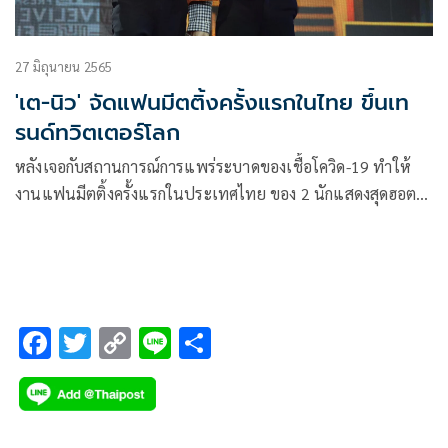
27 มิถุนายน 2565
'เต-นิว' จัดแฟนมีตติ้งครั้งแรกในไทย ขึ้นเท
รนด์ทวิตเตอร์โลก
หลังเจอกับสถานการณ์การแพร่ระบาดของเชื้อโควิด-19 ทำให้
งานแฟนมีตติ้งครั้งแรกในประเทศไทย ของ 2 นักแสดงสุดฮอต
เต-ตะวัน วิหครัตน์ และ นิว-ฐิติภูมิ เตชะอภัยคุณ ถูกเลื่อนอยู่
หลายครั้ง แต่งานนี้ทั้งศิลปินและแฟนคลับต่างจับมือกันแน่น จน
เวลาผ่านไปกว่า 2 ปี ในที่สุด เต-นิว ก็สามารถกลับมาหาแฟนๆ
ได้สักที กับงาน POLCA THE JOURNEY : TAY&NEW 1st FAN
MEETING IN THAILAND
F
T
C
Li
S
ac
wi
o
n
h
e
tt
p
e
ar
b
er
y
e