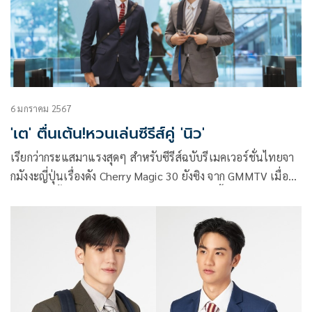
รอยยิ้มให้เหล่า #โพก้า (POLCA : ชื่อแฟนด้อม) ได้ฟินกันแบบจุ
ใจ
6 มกราคม 2567
'เต' ตื่นเต้น!หวนเล่นซีรีส์คู่ 'นิว'
เรียกว่ากระแสมาแรงสุดๆ สำหรับซีรีส์ฉบับรีเมคเวอร์ชั่นไทยจา
กมังงะญี่ปุ่นเรื่องดัง Cherry Magic 30 ยังซิง จาก GMMTV เมื่อ
หนุ่มเวอร์จิ้นมี Magic ความรักสุดนุบนิบจึงเกิดขึ้น ซึ่งออกอากาศ
ไปเพียงไม่กี่ EP ก็โกยคะแนนความนิยมจากแฟนๆ อย่าง
ล้นหลาม ฟินจัดเต็มดันแฮชแท็ก #CherryMagicTH พุ่งติดเท
รนด์ X อันดับ 1 ในประเทศไทย, อินโดนีเซีย, ฟิลิปปินส์,
สิงคโปร์ และอันดับอื่นๆ อีกหลายพื้นที่ ในทุก EP. ที่ออกอากาศ