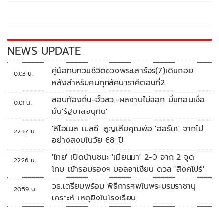
o
Li
o
n
k
k
NEWS UPDATE
คู่มือทบทวนชีวิตช่วงพระเสาร์จร(7)เดินถอย
0:03 น.
หลังสำหรับคนทุกลัคนาราศีตอนที่2
สอบท้องถิ่น-ฮั้วสว.-ผลงานไม่ออก บั่นทอนเชื่อ
0:01 น.
มั่น'รัฐบาลอนุทิน'
'ลิโอเนล เมสซี' สูญเสียคุณพ่อ 'ฮอร์เก' จากไป
22:37 น.
อย่างสงบในวัย 68 ปี
'ไทย' เปิดบ้านชนะ 'เมียนมา' 2-0 จาก 2 จุด
22:26 น.
โทษ เข้ารอบรองฯ บอลอาเซียน ดวล 'สิงคโปร์'
วธ.เตรียมพร้อม พิธีการศพในพระบรมราชานุ
20:59 น.
เคราะห์ เหตุยิงในโรงเรียน