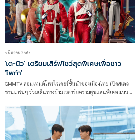
5 มีนาคม 2567
'เต-นิว' เตรียมเสิร์ฟโชว์สุดพิเศษเพื่อชาว
'โพก้า'
GMMTV คอนเทนต์โพรไวเดอร์ชั้นนำของเมืองไทย เปิดสเตจ
ชวนแฟนๆ ร่วมเดินทางข้ามเวลารับความสุขแสนพิเศษแบบ
ฉ่ำๆ ไปกับคอนเสิร์ตสุดเอ็กซ์คลูซีฟของคู่จิ้นคู่ฮอต เต-ตะวัน วิหค
รัตน์ และ นิว-ฐิติภูมิ เตชะอภัยคุณ ในงาน POLCA TIME
TRAVELING CONCERT ที่จัดหนักจัดเต็มเสิร์ฟความสนุกพร้อม
เนรมิตโชว์สุดอลังการตระการตา จากคอนเซ็ปต์ TI ME
TRAVELING สู่จักรวาลความสุขของ เต-นิว ที่เตรียมขนมาสร้าง