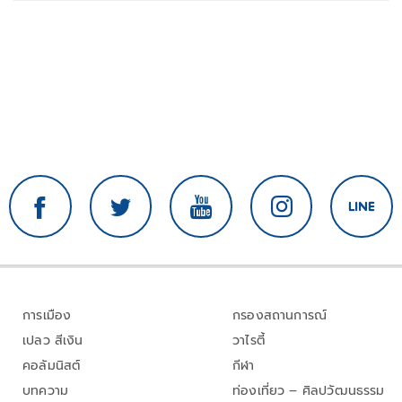
การเมือง
กรองสถานการณ์
เปลว สีเงิน
วาไรตี้
คอลัมนิสต์
กีฬา
บทความ
ท่องเที่ยว – ศิลปวัฒนธรรม