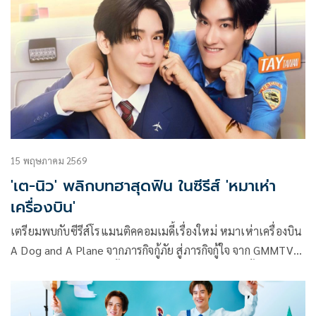
15 พฤษภาคม 2569
'เต-นิว' พลิกบทฮาสุดฟิน ในซีรีส์ 'หมาเห่า
เครื่องบิน'
เตรียมพบกับซีรีส์โรแมนติคคอมเมดี้เรื่องใหม่ หมาเห่าเครื่องบิน
A Dog and A Plane จากภารกิจกู้ภัย สู่ภารกิจกู้ใจ จาก GMMTV
คอนเทนต์โพรไวเดอร์ชั้นนำของเมืองไทย ที่แฟนๆ ตั้งตารอคอย
การกลับมาประชันฝีมือกันอีกครั้งของคู่จิ้นสุดฮอต เต-ตะวัน วิหค
รัตน์ และ นิว-ฐิติภูมิ เตชะอภัยคุณ ที่ควงคู่พลิกบทฮาสุดฟินลั่นท่า