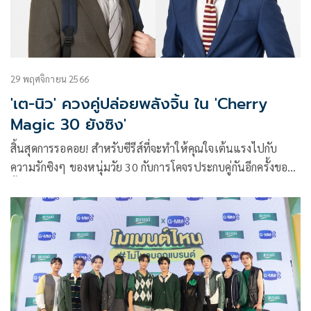
29 พฤศจิกายน 2566
'เต-นิว' ควงคู่ปล่อยพลังจิ้น ใน 'Cherry
Magic 30 ยังซิง'
สิ้นสุดการรอคอย! สำหรับซีรีส์ที่จะทำให้คุณใจเต้นแรงไปกับ
ความรักซิงๆ ของหนุ่มวัย 30 กับการโคจรประกบคู่กันอีกครั้งของคู่
จิ้นคู่ฮอต เต-ตะวัน วิหครัตน์ และ นิว-ฐิติภูมิ เตชะอภัยคุณ ที่ควง
คู่ปล่อยพลังจิ้นชวนฟินในซีรีส์เรื่องใหม่ที่มีกระแสการรอชมจาก
แฟนๆ มากที่สุดแห่งปี Cherry Magic 30 ยังซิง