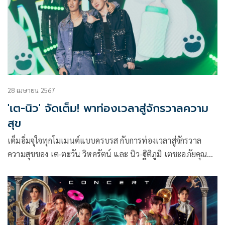
28 เมษายน 2567
'เต-นิว' จัดเต็ม! พาท่องเวลาสู่จักรวาลความ
สุข
เต็มอิ่มจุใจทุกโมเมนต์แบบครบรส กับการท่องเวลาสู่จักรวาล
ความสุขของ เต-ตะวัน วิหครัตน์ และ นิว-ฐิติภูมิ เตชะอภัยคุณ
ในงาน POLCA TIME TRAVELING CONCERT จาก GMMTV ที่
พาเหล่าแฟนคลับร่วมเดินทางรับความสนุกแบบฉ่ำๆ ไปกับโชว์
สุดเอ็กซ์คลูซีฟ ท่ามกลางบรรยากาศแสง สี เสียง สุดอลังการ
ตระการตา ที่ เต-นิว ใส่เต็มทุกเอ็นเนอร์จี้