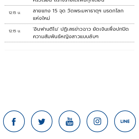
ครัวเรือน สร้างรายได้เพิ่มทุกเดือน
ลายแทง 15 จุด วัดพระมหาธาตุฯ มรดกโลก
12:15 น.
แห่งใหม่
'อินฟานติโน' ปฏิเสธข่าวฉาว ยัดเงินเพื่อปกปิด
12:15 น.
ความสัมพันธ์หญิงสาวแบบลับๆ