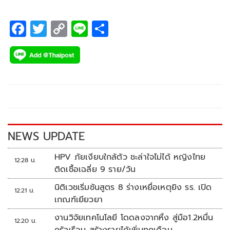
F
T
C
Li
S
ac
wi
o
n
h
e
tt
p
e
ar
b
er
y
e
o
Li
o
n
k
k
NEWS UPDATE
HPV ภัยเงียบใกล้ตัว ชะล่าใจไม่ได้ หญิงไทย
12:28 น.
ติดเชื้อเฉลี่ย 9 ราย/วัน
นิติเวชเริ่มชันสูตร 8 ร่างเหยื่อเหตุยิง รร. เปิด
12:21 น.
เกณฑ์เยียวยา
งานวิจัยเทคโนโลยี โดดลงจากหิ้ง สู่มือ1.2หมื่น
12:20 น.