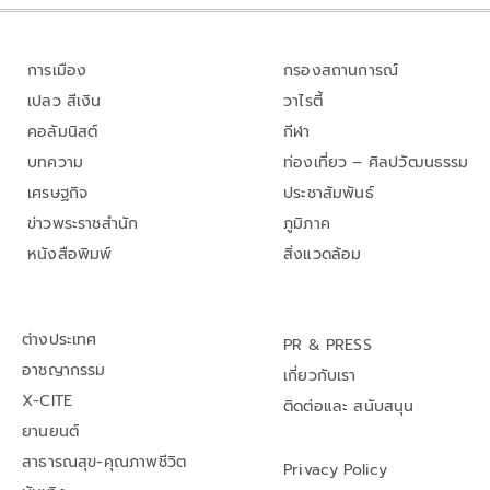
การเมือง
กรองสถานการณ์
เปลว สีเงิน
วาไรตี้
คอลัมนิสต์
กีฬา
บทความ
ท่องเที่ยว – ศิลปวัฒนธรรม
เศรษฐกิจ
ประชาสัมพันธ์
ข่าวพระราชสำนัก
ภูมิภาค
หนังสือพิมพ์
สิ่งแวดล้อม
ต่างประเทศ
PR & PRESS
อาชญากรรม
เกี่ยวกับเรา
X-CITE
ติดต่อและ สนับสนุน
ยานยนต์
สาธารณสุข-คุณภาพชีวิต
Privacy Policy