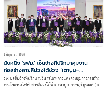
1 มิถุนายน 2565
นับหนึ่ง 'รฟม.' เซ็นจ้างที่ปรึกษาคุมงาน
ก่อสร้างสายสีม่วงใต้ช่วง ’เตาปูน–
ราษฎร์บูรณะ’
รฟม. เซ็นจ้างที่ปรึกษาบริหารโครงการและควบคุมการก่อสร้าง
งานโยธารถไฟฟ้าสายสีม่วงใต้ช่วง’เตาปูน–ราษฎร์บูรณะ’ (วง
แหวนกาญจนาภิเษก) วงเงิน 2,614 ล้าน ตั้งธงเริ่มก่อสร้าง
ภายในเดือนนี้ เปิดให้บริการในปี 70