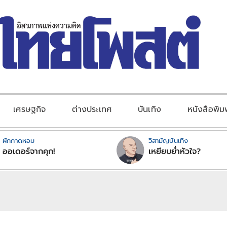
เศรษฐกิจ
ต่างประเทศ
บันเทิง
หนังสือพิม
ผักกาดหอม
วิสามัญบันเทิง
ออเดอร์จากคุก!
เหยียบย่ำหัวใจ?