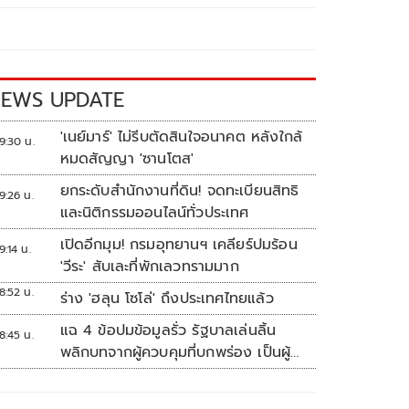
EWS UPDATE
'เนย์มาร์' ไม่รีบตัดสินใจอนาคต หลังใกล้
9:30 น.
หมดสัญญา 'ซานโตส'
ยกระดับสำนักงานที่ดิน! จดทะเบียนสิทธิ
9:26 น.
และนิติกรรมออนไลน์ทั่วประเทศ
เปิดอีกมุม! กรมอุทยานฯ เคลียร์ปมร้อน
9:14 น.
'วีระ' สับเละที่พักเลวทรามมาก
8:52 น.
ร่าง 'ฮลุน โซโล่' ถึงประเทศไทยแล้ว
แฉ 4 ข้อปมข้อมูลรั่ว รัฐบาลเล่นลิ้น
8:45 น.
พลิกบทจากผู้ควบคุมที่บกพร่อง เป็นผู้
เสียหายขู่ฟ้องคนเอาความจริงมาพูด