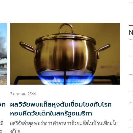
N
7 มกราคม 2566
อก
ผลวิจัยพบแก๊สหุงต้มเชื่อมโยงกับโรค
หอบหืดวัยเด็กในสหรัฐอเมริกา
มี
ผลวิจัยล่าสุดพบว่าการทำอาหารด้วยแก๊สในบ้านเชื่อมโย
10
งกับก…