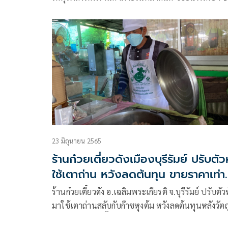
ถนนแพรกษา อำเภอเมือง จังหวัดสมุทรปราการ หลังร
แจ้งจึงประสานรถดับเพลิงเทศบาลเมืองแพรกษา รุดไป
เกิดเหตุ
23 มิถุนายน 2565
ร้านก๋วยเตี๋ยวดังเมืองบุรีรัมย์ ปรับตัว
ใช้เตาถ่าน หวังลดต้นทุน ขายราคาเท่า
เดิม
ร้านก๋วยเตี๋ยวดัง อ.เฉลิมพระเกียรติ จ.บุรีรัมย์ ปรับตัว
มาใช้เตาถ่านสลับกับก๊าซหุงต้ม หวังลดต้นทุนหลังวัตถ
หลายอย่างปรับขึ้นราคา