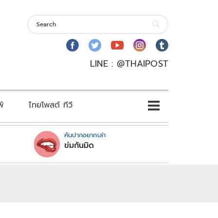
LINE : @THAIPOST
พ์
ไทยโพสต์ ทีวี
คันปากอยากเล่า
ข่มกันมิด