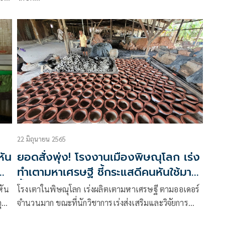
ับ
ที่
22 มิถุนายน 2565
หัน
ยอดสั่งพุ่ง! โรงงานเมืองพิษณุโลก เร่ง
ทำเตามหาเศรษฐี ชี้กระแสดีคนหันใช้มาก
ขึ้น
หัน
โรงเตาในพิษณุโลก เร่งผลิตเตามหาเศรษฐี ตามออเดอร์
ุดิบ
จำนวนมาก ขณะที่นักวิชาการเร่งส่งเสริมและวิจัยการ
ทำงานของเตา สามารถประหยัดพลังงานได้จริง