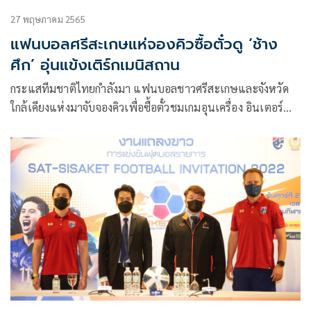
27 พฤษภาคม 2565
แฟนบอลศรีสะเกษแห่จองคิวซื้อตั๋วดู ‘ช้าง
ศึก’ อุ่นแข้งเติร์กเมนิสถาน
กระแสทีมชาติไทยกำลังมา แฟนบอลชาวศรีสะเกษและจังหวัด
ใกล้เคียงแห่งมาจับจองคิวเพื่อซื้อตั๋วชมเกมอุนเครื่อง อินเตอร์
เนชั่นแนล เอ แมตช์ ระหว่าง ทีมชาติไทย กับ เติร์กเมนิสสถาน