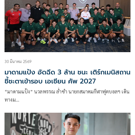
30 มีนาคม 2569
มาดามแป้ง อัดฉีด 3 ล้าน ชนะ เติร์กเมนิสถาน
ชี้ชะตาเข้ารอบ เอเชียน คัพ 2027
“มาดามแป้ง” นวลพรรณ ล่ำซำ นายกสมาคมกีฬาฟุตบอลฯ เดิน
ทางม…