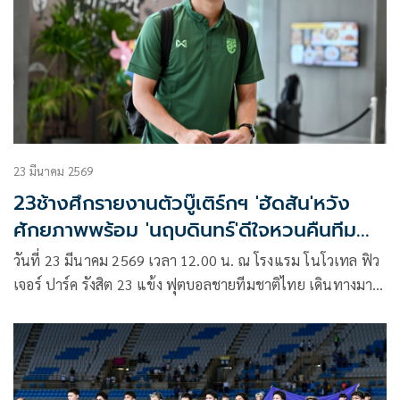
23 มีนาคม 2569
23ช้างศึกรายงานตัวบู๊เติร์กฯ 'ฮัดสัน'หวัง
ศักยภาพพร้อม 'นฤบดินทร์'ดีใจหวนคืนทีม
ชาติ
วันที่ 23 มีนาคม 2569 เวลา 12.00 น. ณ โรงแรม โนโวเทล ฟิว
เจอร์ ปาร์ค รังสิต 23 แข้ง ฟุตบอลชายทีมชาติไทย เดินทางมา
รายงานตัว เพื่อเตรียมความพร้อมสำหรับการแข่งขันฟุตบอล เอ
เชียน คัพ 2027 รอบคัดเลือก กลุ่มดี นัดที่ 6 ที่จะพบกับ เติร์กเมนิ
สถาน ณ ราชมังคลากีฬาสถาน ในวันที่ 31 มีนาคม 2569