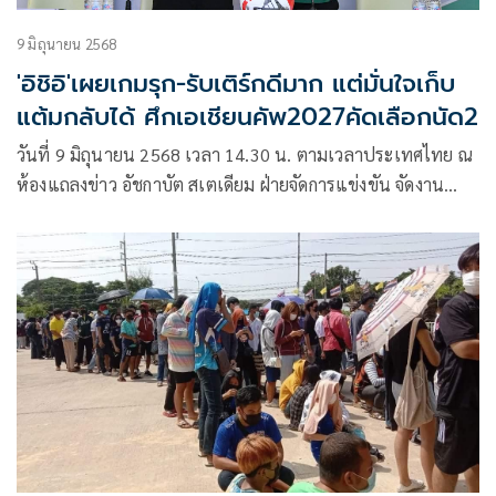
9 มิถุนายน 2568
'อิชิอิ'เผยเกมรุก-รับเติร์กดีมาก แต่มั่นใจเก็บ
แต้มกลับได้ ศึกเอเชียนคัพ2027คัดเลือกนัด2
วันที่ 9 มิถุนายน 2568 เวลา 14.30 น. ตามเวลาประเทศไทย ณ
ห้องแถลงข่าว อัชกาบัต สเตเดียม ฝ่ายจัดการแข่งขัน จัดงาน
แถลงข่าวความพร้อมก่อนการแข่งขันการแข่งขันฟุตบอลชิง
แชมป์เอเชีย 2027‘รอบคัดเลือก กลุ่มดี นัดที่สอง ระหว่าง ทีม
ชาติไทย พบกับ ทีมชาติเติร์กเมนิสถาน ในวันที่ 10 มิถุนายน นี้