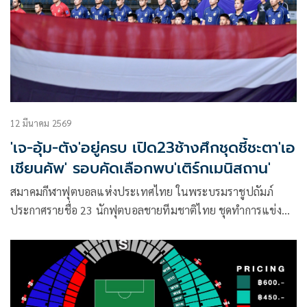
12 มีนาคม 2569
'เจ-อุ้ม-ตัง'อยู่ครบ เปิด23ช้างศึกชุดชี้ชะตา'เอ
เชียนคัพ' รอบคัดเลือกพบ'เติร์กเมนิสถาน'
สมาคมกีฬาฟุตบอลแห่งประเทศไทย ในพระบรมราชูปถัมภ์
ประกาศรายชื่อ 23 นักฟุตบอลชายทีมชาติไทย ชุดทำการแข่งขัน
ฟุตบอลเอเชียน คัพ 2027 รอบคัดเลือก นัดที่ 6 พบกับ เติร์กเมนิ
สถาน ในวันที่ 31 มีนาคม 2569 ภายใต้การคุมทัพของ “แอนโธ
นี ฮัดสัน” หัวหน้าผู้ฝึกสอนชาวอังกฤษ โดยแฟนบอลที่สนใจ
สามารถซื้อบัตรได้ที่ >>> https://bit.ly/3Zs3vDG และจุดจำ
หน่ายไทยทิคเก็ตเมเจอร์ สาขาหลัก 11 สาขา หรือ ทุกช่องทาง