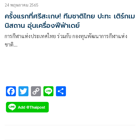
24 พฤษภาคม 2565
ครั้งแรกที่ศรีสะเกษ! ทีมชาติไทย ปะทะ เติร์กเม
นิสถาน อุ่นเครื่องฟีฟ่าเดย์
การกีฬาแห่งประเทศไทย ร่วมกับ กองทุนพัฒนาการกีฬาแห่ง
ชาติ…
F
T
C
Li
S
ac
wi
o
n
h
e
tt
p
e
ar
b
er
y
e
o
Li