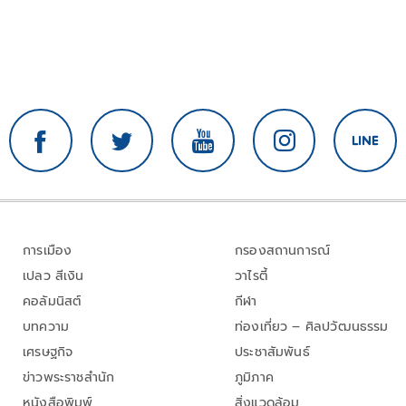
การเมือง
กรองสถานการณ์
เปลว สีเงิน
วาไรตี้
คอลัมนิสต์
กีฬา
บทความ
ท่องเที่ยว – ศิลปวัฒนธรรม
เศรษฐกิจ
ประชาสัมพันธ์
ข่าวพระราชสำนัก
ภูมิภาค
หนังสือพิมพ์
สิ่งแวดล้อม