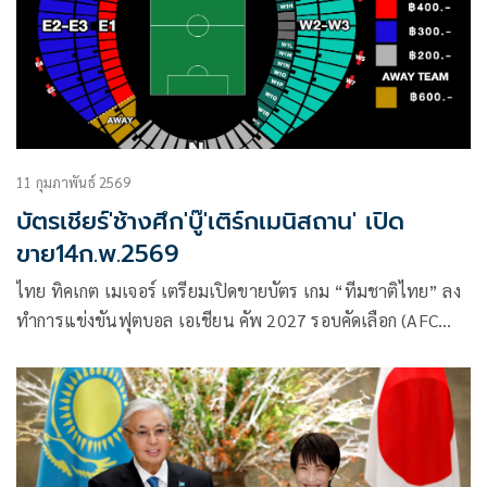
จำหน่าย
11 กุมภาพันธ์ 2569
บัตรเชียร์'ช้างศึก'บู๊'เติร์กเมนิสถาน' เปิด
ขาย14ก.พ.2569
ไทย ทิคเกต เมเจอร์ เตรียมเปิดขายบัตร เกม “ทีมชาติไทย” ลง
ทำการแข่งขันฟุตบอล เอเชียน คัพ 2027 รอบคัดเลือก (AFC
Asian Cup Saudi Arabia 2027 Qualifiers) พบกับ เติร์กเมนิ
สถาน ทีมอันดับ 137 ของโลก ณ สนามราชมังคลากีฬาสถาน ใน
วันที่ 31 มีนาคม 2569 เวลา 19.30 น.