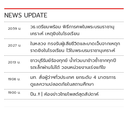
o
n
k
k
NEWS UPDATE
วธ.เตรียมพร้อม พิธีการศพในพระบรมราชานุ
20:59 น.
เคราะห์ เหตุยิงในโรงเรียน
ในหลวง ทรงรับผู้เสียชีวิตและบาดเจ็บจากเหตุก
20:27 น.
ราดยิงในโรงเรียน ไว้ในพระบรมราชานุเคราะห์
ชาวบุรีรัมย์ร้องทุกข์ น้ำท่วมนาข้าวซ้ำซากทุกปี
20:13 น.
รถเล็กผ่านไม่ได้ วอนหน่วยงานเร่งแก้ไข
มท. สั่งผู้ว่าฯทั่วประเทศ ยกระดับ 4 มาตรการ
19:06 น.
ดูแลความปลอดภัยในสถานศึกษา
19:00 น.
ปืน..!! | ห้องข่าวไทยโพสต์สุดสัปดาห์