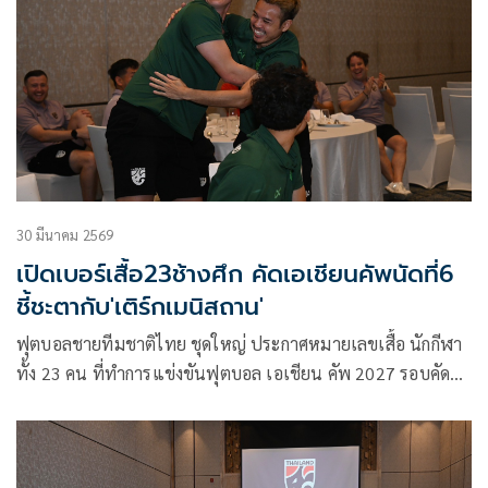
30 มีนาคม 2569
เปิดเบอร์เสื้อ23ช้างศึก คัดเอเชียนคัพนัดที่6
ชี้ชะตากับ'เติร์กเมนิสถาน'
ฟุตบอลชายทีมชาติไทย ชุดใหญ่ ประกาศหมายเลขเสื้อ นักกีฬา
ทั้ง 23 คน ที่ทำการแข่งขันฟุตบอล เอเชียน คัพ 2027 รอบคัด
เลือก นัดที่ 6 พบกับ เติร์กเมนิสถาน ในวันที่ 31 มีนาคม 2569
ภายใต้การคุมทัพของ “แอนโธนี ฮัดสัน” หัวหน้าผู้ฝึกสอนชาว
อังกฤษ