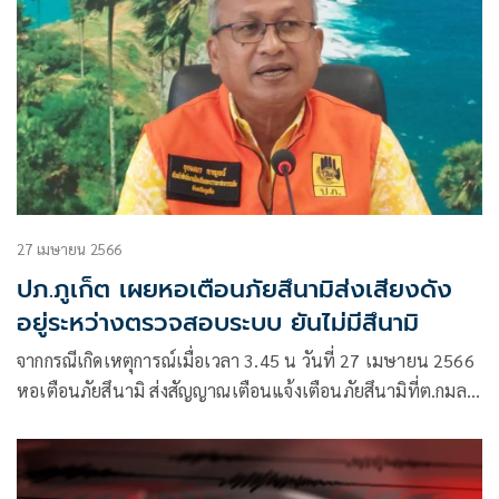
27 เมษายน 2566
ปภ.ภูเก็ต เผยหอเตือนภัยสึนามิส่งเสียงดัง
อยู่ระหว่างตรวจสอบระบบ ยันไม่มีสึนามิ
จากกรณีเกิดเหตุการณ์เมื่อเวลา 3.45 น วันที่ 27 เมษายน 2566
หอเตือนภัยสึนามิ ส่งสัญญาณเตือนแจ้งเตือนภัยสึนามิที่ต.กมลา
ต.ป่าตอง ต.เชิงทะเลจังหวัดภูเก็ต บ้านน้ำเค็ม จังหวัดพังงาและ
อีกหลายแห่ง และ หอเตือนภัยสึนามิในจังหวัดภูเก็ต ประกาศว่า
เป็นการทดสอบระบบ