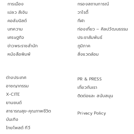
การเมือง
กรองสถานการณ์
เปลว สีเงิน
วาไรตี้
คอลัมนิสต์
กีฬา
บทความ
ท่องเที่ยว – ศิลปวัฒนธรรม
เศรษฐกิจ
ประชาสัมพันธ์
ข่าวพระราชสำนัก
ภูมิภาค
หนังสือพิมพ์
สิ่งแวดล้อม
ต่างประเทศ
PR & PRESS
อาชญากรรม
เกี่ยวกับเรา
X-CITE
ติดต่อและ สนับสนุน
ยานยนต์
สาธารณสุข-คุณภาพชีวิต
Privacy Policy
บันเทิง
ไทยโพสต์ ทีวี