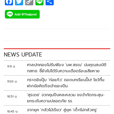
F
T
C
Li
S
ac
wi
o
n
h
e
tt
p
e
ar
b
er
y
e
o
Li
o
n
k
k
NEWS UPDATE
ศาลปกคองไม่รับฟ้อง 'นพ.สรณ' ปมคุณสมบัติ
11:11 น.
กสทช. ชี้ยังไม่ได้รับความเดือดร้อนเสียหาย
กราดยิงปุ๊บ 'ก่อแก้ว' ถอดบทเรียนปั๊บ! โชว์กึ๋น
11:03 น.
ฝากข้อคิดถึงเจ้าของปืน
'สุรเดช' จวกคุมปืนหละหลวม ชงจำกัดกระสุน-
10:51 น.
ยกระดับความปลอดภัย รร.
จากยุค 'กลัวไม้เรียว' สู่ยุค 'เด็กไม่กลัวครู'
10:45 น.