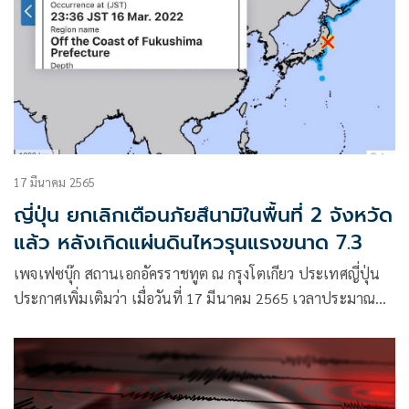
17 มีนาคม 2565
ญี่ปุ่น ยกเลิกเตือนภัยสึนามิในพื้นที่ 2 จังหวัด
แล้ว หลังเกิดแผ่นดินไหวรุนแรงขนาด 7.3
เพจเฟซบุ๊ก สถานเอกอัครราชทูต ณ กรุงโตเกียว ประเทศญี่ปุ่น
ประกาศเพิ่มเติมว่า เมื่อวันที่ 17 มีนาคม 2565 เวลาประมาณ
05.00 น. กรมอุตุนิยมวิทยาญี่ปุ่นได้ประกาศยกเลิกการเตือนให้
ระวังคลื่นสึนามิในพื้นที่ จ.ฟุคุชิมะและมิยากิแล้ว