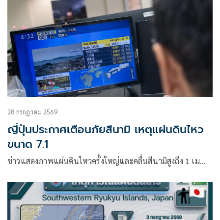
28 กรกฎาคม 2569
ญี่ปุ่นประกาศเตือนภัยสึนามิ เหตุแผ่นดินไหว
ขนาด 7.1
ข่าวแสดงภาพแผ่นดินไหวครั้งใหญ่และคลื่นสึนามิสูงถึง 1 เม…