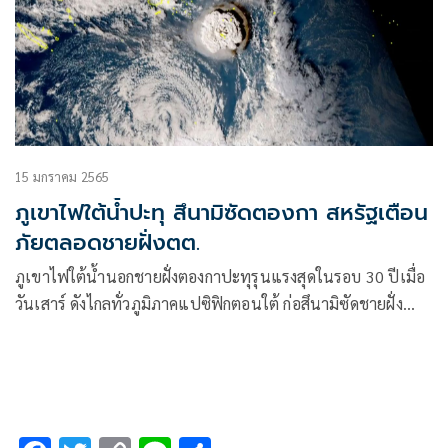
15 มกราคม 2565
ภูเขาไฟใต้น้ำปะทุ สึนามิซัดตองกา สหรัฐเตือน
ภัยตลอดชายฝั่งตต.
ภูเขาไฟใต้น้ำนอกชายฝั่งตองกาปะทุรุนแรงสุดในรอบ 30 ปีเมื่อ
วันเสาร์ ดังไกลทั่วภูมิภาคแปซิฟิกตอนใต้ ก่อสึนามิซัดชายฝั่ง
ตองกาและอีกหลายประเทศ รวมถึงเกาะฮาวาย ทางการสหรัฐ
เตือนภัยสึนามิตลอดชายฝั่งตะวันตก