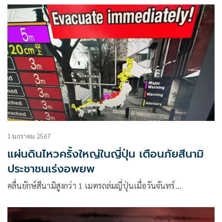
1 มกราคม 2567
แผ่นดินไหวครั้งใหญ่ในญี่ปุ่น เตือนภัยสึนามิ
ประชาชนเร่งอพยพ
คลื่นยักษ์สึนามิสูงกว่า 1 เมตรถล่มญี่ปุ่นเมื่อวันจันทร์…