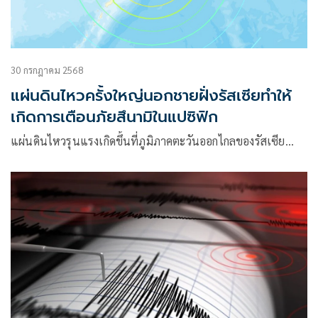
30 กรกฎาคม 2568
แผ่นดินไหวครั้งใหญ่นอกชายฝั่งรัสเซียทำให้
เกิดการเตือนภัยสึนามิในแปซิฟิก
แผ่นดินไหวรุนแรงเกิดขึ้นที่ภูมิภาคตะวันออกไกลของรัสเซีย…