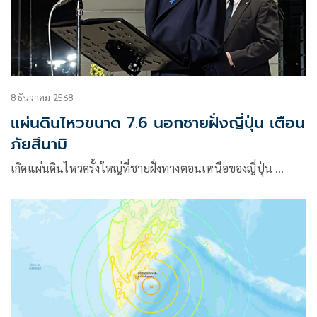
8 ธันวาคม 2568
แผ่นดินไหวขนาด 7.6 นอกชายฝั่งญี่ปุ่น เตือน
ภัยสึนามิ
เกิดแผ่นดินไหวครั้งใหญ่ที่ชายฝั่งทางตอนเหนือของญี่ปุ่น …