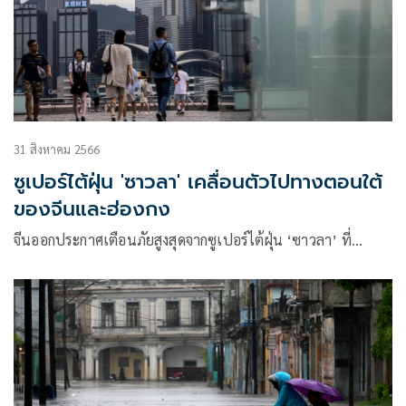
31 สิงหาคม 2566
ซูเปอร์ไต้ฝุ่น 'ซาวลา' เคลื่อนตัวไปทางตอนใต้
ของจีนและฮ่องกง
จีนออกประกาศเตือนภัยสูงสุดจากซูเปอร์ไต้ฝุ่น ‘ซาวลา’ ที่…