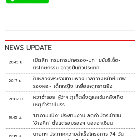
e
tt
p
e
ar
b
er
y
e
o
Li
o
n
k
k
NEWS UPDATE
เปิดลึก 'กรมการปกครอง-มท.' ขยับรีเซ็ต-
20:45 น.
นิรโทษกรรม อาวุธปืนทั่วประเทศ
ในหลวงพระราชทานพวงมาลาวางหน้าหีบศพ
20:17 น.
รองผอ.- เด็กหญิง เหยื่อเหตุกราดยิง
ผวาซ้ำรอย ผู้ว่าฯ ภูเก็ตสั่งดูแลเข้มหลังเกิด
20:02 น.
เหตุทำร้ายในรร.
'มาดามแป้ง' ประสานงาน ลดค่าบัตรเข้าชม
19:45 น.
'ช้างศึก' ตั้งแต่รอบรองฯ บอลอาเซียน
นายกฯ ประกาศความสำเร็จโครงการ 74 วัน
19:35 น.