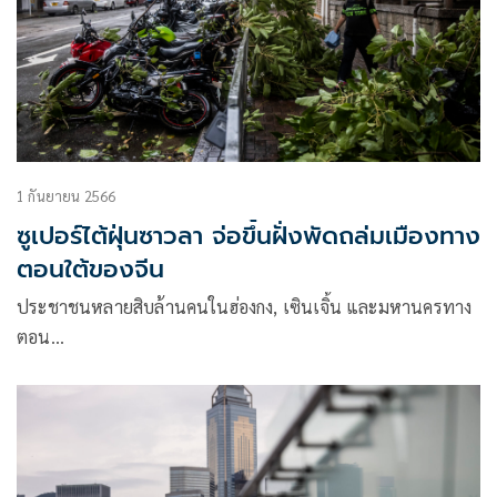
1 กันยายน 2566
ซูเปอร์ไต้ฝุ่นซาวลา จ่อขึ้นฝั่งพัดถล่มเมืองทาง
ตอนใต้ของจีน
ประชาชนหลายสิบล้านคนในฮ่องกง, เซินเจิ้น และมหานครทาง
ตอน…