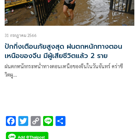
31 กรกฎาคม 2566
ปักกิ่งเตือนภัยสูงสุด ฝนตกหนักทางตอน
เหนือของจีน มีผู้เสียชีวิตแล้ว 2 ราย
ฝนตกหนักกระหน่ำทางตอนเหนือของจีนในวันจันทร์ คร่าชี
วิตผู…
F
T
C
Li
S
ac
wi
o
n
h