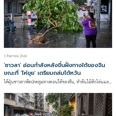
3 กันยายน 2566
'ซาวลา' อ่อนกำลังหลังขึ้นฝั่งทางใต้ของจีน
ขณะที่ 'ไห่ขุย' เตรียมถล่มไต้หวัน
ไต้ฝุ่นซาวลาพัดปกคลุมทางตอนใต้ของจีน, ทำต้นไม้หักโค่นแล…