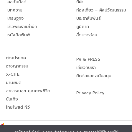
คอลัมนิสต์
กีฬา
บทความ
ท่องเที่ยว – ศิลปวัฒนธรรม
เศรษฐกิจ
ประชาสัมพันธ์
ข่าวพระราชสำนัก
ภูมิภาค
หนังสือพิมพ์
สิ่งแวดล้อม
ต่างประเทศ
PR & PRESS
อาชญากรรม
เกี่ยวกับเรา
X-CITE
ติดต่อและ สนับสนุน
ยานยนต์
สาธารณสุข-คุณภาพชีวิต
Privacy Policy
บันเทิง
ไทยโพสต์ ทีวี