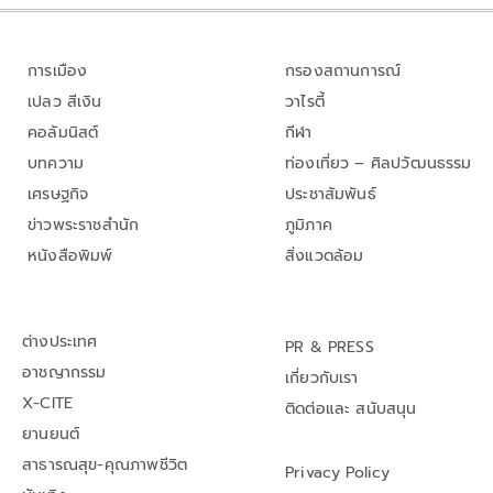
การเมือง
กรองสถานการณ์
เปลว สีเงิน
วาไรตี้
คอลัมนิสต์
กีฬา
บทความ
ท่องเที่ยว – ศิลปวัฒนธรรม
เศรษฐกิจ
ประชาสัมพันธ์
ข่าวพระราชสำนัก
ภูมิภาค
หนังสือพิมพ์
สิ่งแวดล้อม
ต่างประเทศ
PR & PRESS
อาชญากรรม
เกี่ยวกับเรา
X-CITE
ติดต่อและ สนับสนุน
ยานยนต์
สาธารณสุข-คุณภาพชีวิต
Privacy Policy