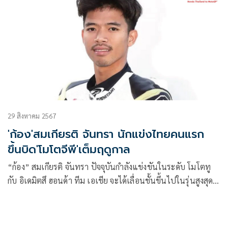
29 สิงหาคม 2567
'ก้อง'สมเกียรติ จันทรา นักแข่งไทยคนแรก
ขึ้นบิด'โมโตจีพี'เต็มฤดูกาล
“ก้อง” สมเกียรติ จันทรา ปัจจุบันกำลังแข่งขันในระดับ โมโตทู
กับ อิเดมิตสึ ฮอนด้า ทีม เอเชีย จะได้เลื่อนชั้นขึ้นไปในรุ่นสูงสุด
ของการแข่งขันมอเตอร์ไซค์ทางเรียบชิงแชมป์โลก หรือ “โมโตจี
พี” กับทีม ฮอนด้า แอลซีอาร์ (Honda LCR) ตั้งแต่ฤดูกาล 2025
เป็นต้นไป