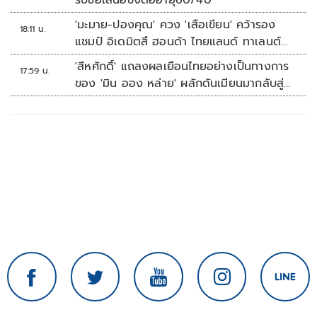
รับข้อเสนอชงต่ออายุ60/40
'มะมาย-ปองคุณ' ควง 'เสือเขียน' คว้ารอง
18:11 น.
แชมป์ อิเดมิตสึ ฮอนด้า ไทยแลนด์ ทาเลนต์
คัพ สนาม 3
'สีหศักดิ์' แถลงผลเยือนไทยอย่างเป็นทางการ
17:59 น.
ของ 'มิน ออง หล่าย' ผลักดันเมียนมากลับสู่
อาเซียน