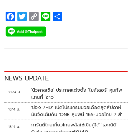
F
T
C
Li
S
ac
wi
o
n
h
e
tt
p
e
ar
b
er
y
e
o
Li
o
n
k
k
NEWS UPDATE
'นิวคาสเซิล' ประกาศแต่งตั้ง 'ไยส์เลอร์' คุมทัพ
18:24 น.
แทนที่ 'ฮาว'
'ช่อง 7HD' เปิดโปรแกรมมวยเดือดสุดสัปดาห์
18:14 น.
มันจัดเต็มกับ 'ONE ลุมพินี 165-มวยไทย 7 สี'
การันตีไทยเที่ยวไทยพลัสใช้เงินกู้ได้ ‘เอกนิติ’
18:14 น.