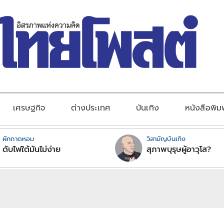
เศรษฐกิจ
ต่างประเทศ
บันเทิง
หนังสือพิม
ผักกาดหอม
วิสามัญบันเทิง
ดับไฟใต้มันไม่ง่าย
สุภาพบุรุษผู้อาวุโส?