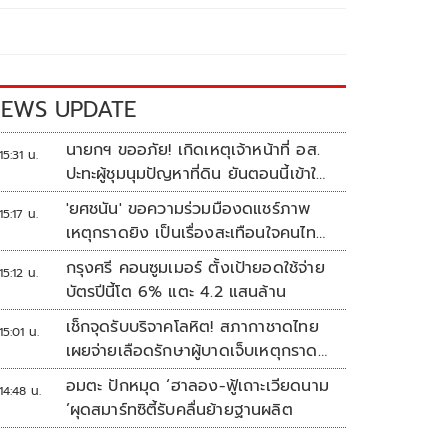
EWS UPDATE
นายกฯ ขออภัย! เกิดเหตุเจ้าหน้าที่ อส.
15:31 น.
ปะทะผู้ชุมนุมปัญหาที่ดิน ยันตอนนี้เข้าใจ
กันแล้ว
'ยศชนัน' ขอความร่วมมืองดแชร์ภาพ
15:17 น.
เหตุกราดยิง เป็นเรื่องสะเทือนใจคนไทย
ทั้งประเทศ
กรุงศรี คอนซูมเมอร์ ตั้งเป้ายอดใช้จ่าย
15:12 น.
บัตรปีนี้โต 6% แตะ 4.2 แสนล้าน
เช็กจุดรับบริจาคโลหิต! สภากาชาดไทย
15:01 น.
เผยจ่ายเลือดรักษาผู้บาดเจ็บเหตุกราด
ยิงแล้ว 148 ยูนิต
อมตะ ปักหมุด ‘ฮาลอง-ฟู้เถาะเวียดนาม
14:48 น.
’ผุดสมาร์ทซิตี้รับคลื่นย้ายฐานผลิต