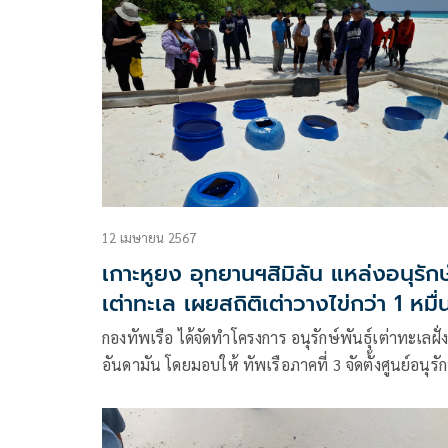
ได้รับบาดเจ็บ นำมาส่งมอบไว้ให้ที่ หน่วยกู้ภัยมูลนิธิสว
โรจนธรรมสถานสัตหีบ ต.สัตหีบ อ.สัตหีบ จ.ชลบุรี ขอ
ช่วยนำส่งหน่วยงานที่เกี่ยวข้อง เพื่อทำการรักษาให้ร
ชีวิต
12 เมษายน 2567
เกาะหูยง อุทยานฯสิมิลัน แหล่งอนุรักษ
เต่าทะเล เผยสถิติเต่าวางไข่กว่า 1 หมื่
ฟองต่อปี
กองทัพเรือ ได้จัดทำโครงการ อนุรักษ์พันธุ์เต่าทะเลฝั่
อันดามัน โดยมอบให้ ทัพเรือภาคที่ 3 จัดตั้งศูนย์อนุรัก
พันธุ์เต่าทะเล เมื่อปี 2538 ซึ่งกำหนดจุดอนุบาลเต่า
ทะเลจำนวน 2 จุดพื้นที่แรกเป็นการอนุรักษ์เพราะฟัก
เต่าในพื้นที่เกาะ