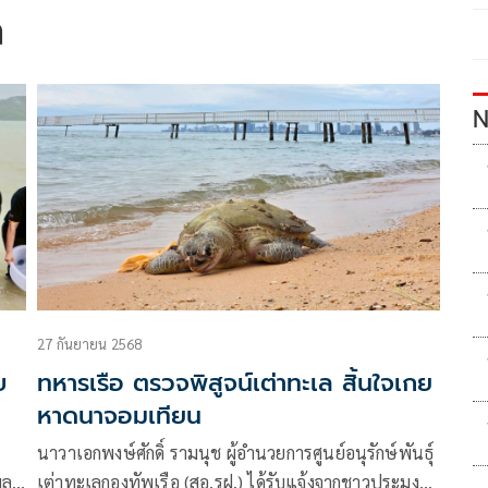
ล
N
27 กันยายน 2568
บ
ทหารเรือ ตรวจพิสูจน์เต่าทะเล สิ้นใจเกย
หาดนาจอมเทียน
นาวาเอกพงษ์ศักดิ์ รามนุช ผู้อํานวยการศูนย์อนุรักษ์พันธุ์
มล
เต่าทะเลกองทัพเรือ (สอ.รฝ.) ได้รับแจ้งจากชาวประมง