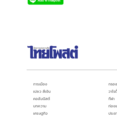
e
tt
p
e
ar
b
er
y
e
o
Li
o
n
k
k
การเมือง
กรอง
เปลว สีเงิน
วาไรตี
คอลัมนิสต์
กีฬา
บทความ
ท่อง
เศรษฐกิจ
ประชา