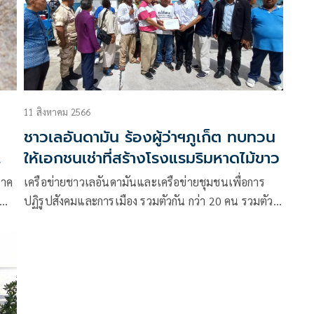
11 สิงหาคม 2566
ชาวเลอันดามัน ร้องผู้ว่าฯภูเก็ต ทบทวน
ให้เอกชนเช่าที่สร้างโรงแรมริมหาดไม้ขาว
ภาค
เครือข่ายชาวเลอันดามันและเครือข่ายชุมชนเพื่อการ
ปฏิรูปสังคมและการเมือง รวมตัวกัน กว่า 20 คน รวมตัว
น
กันยืนถือป้ายข้อความว่า ” ชาวเล และ เต่าทะเลอยู่คู่หาด
ไม้ขาวมายาวนาน,รวมใจSAVE หาดไม้ขาวฯ และ ยื่น
หนังสือแก่นายอานุภาพ