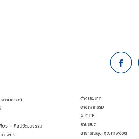
ต่างประเทศ
สถานการณ์
อาชญากรรม
้
X-CITE
ยานยนต์
เที่ยว – ศิลปวัฒนธรรม
สาธารณสุข-คุณภาพชีวิต
สัมพันธ์