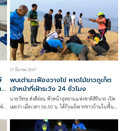
่าง
ดังนี้
ให้
อด
11 มีนาคม 2567
์
พบเต่ามะเฟืองวางไข่ หาดไม้ขาวภูเก็ต​
น
เจ้าหน้าที่เฝ้าระวัง 24 ชั่วโมง
ง
นายวัชระ ส่งสีอ่อน หัวหน้าอุทยานแห่งชาติสิรินาถ เปิด
ษ์
เผยว่า​ เมื่อเวลา​ 06.50 น.​ ได้รับแจ้งจากชาวบ้านในพื้นที่
บ้านไม้ขาว ว่าพบร่องรอยการขึ้นวางไข่ของเต่าทะเล
ไข่
บริเวณหน่วยพิทักษ์อุทยานแห่งชาติที่ สน.2 (ท่าฉัตร
ไชย) จุดชมเครื่องบิน ขึ้น-ลง (หาดไม้ขาว)