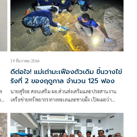
19 ธันวาคม 2566
ดีต่อใจ! แม่เต่ามะเฟืองตัวเดิม ขึ้นวางไข่
รังที่ 2 ของฤดูกาล จำนวน 125 ฟอง
ล
นายสุริยะ สอนเสริม ผอ.ส่วนส่งเสริมและประสานงาน
กอ
เครือข่ายทรัพยากรทางทะเลและชายฝั่ง เปิดเผยว่า
ard)
พร้อมด้วยเจ้าหน้าที่สถานีพัฒนาทรัพยากรป่าชายเลนที่
่า
16 (ตะกั่วป่า พังงา) สำนักงานทรัพยากรทางทะเลและ
ชายฝั่งที่