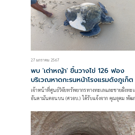
27 มกราคม 2567
พบ 'เต่าหญ้า' ขึ้นวางไข่ 126 ฟอง
บริเวณหาดกะรนหน้าโรงแรมดังภูเก็ต
เจ้าหน้าที่ศูนย์วิจัยทรัพยากรทางทะเลและชายฝั่งทะเ
อันดามันตอนบน (ศวอบ.) ได้รับแจ้งจาก คุณอุดม พัฒ
เจ้าหน้าที่รักษาความปลอดภัยชายหาดกะรน (Lifegu
ว่าเมื่อเวลา 06.00 น. พบร่องรอยการขึ้นวางไข่ของเต
ทะเล