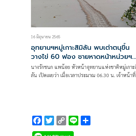
16 มิถุนายน 2565
อุทยานฯหมู่เกาะสิมิลัน พบเต่าตนุขึ้น
วางไข่ 60 ฟอง ชายหาดหน้าหน่วยฯ
เกาะเมียง
นางรักชนก แพน้อย หัวหน้าอุทยานแห่งชาติหมู่เกาะส
ลัน เปิดเผยว่า เมื่อเวลาประมาณ 06.30 น. เจ้าหน้าที่
หน่วยพิทักษ์อุทยานแห่งชาติที่ สล.1 (เกาะเมียง) อุ
แห่งชาติหมู่เกาะสิมิลัน จังหวัดพังงา
F
T
C
Li
S
ac
wi
o
n
h