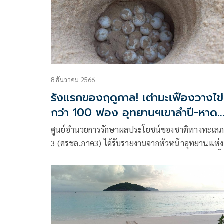
8 ธันวาคม 2566
รังแรกของฤดูกาล! เต่ามะเฟืองวางไข่
กว่า 100 ฟอง อุทยานฯเขาลำปี-หาด
ท้ายเหมือง
ศูนย์อำนวยการรักษาผลประโยชน์ของชาติทางทะเล
3 (ศรชล.ภาค3) ได้รับรายงานจากหัวหน้าอุทยานแห่ง
ชาติเขาลำปี-ท้ายเหมือง ว่าพบร่องรอยเต่ามะเฟืองขึ้
มาวางไข่ในพื้นที่อุทยานแห่งชาติเขาลำปี-หาด
ท้ายเหมือง