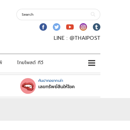
LINE : @THAIPOST
พ์
ไทยโพสต์ ทีวี
คันปากอยากเล่า
เลขทรัพย์สินให้โชค