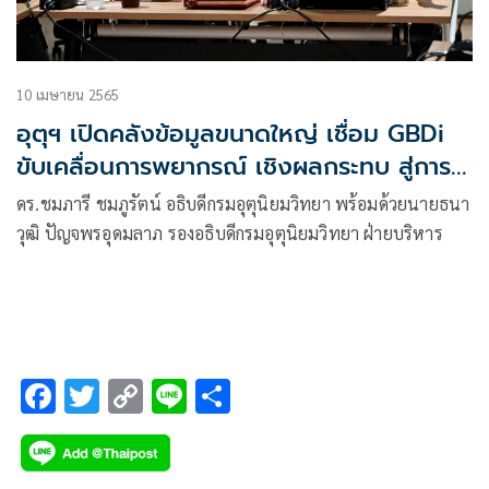
10 เมษายน 2565
อุตุฯ เปิดคลังข้อมูลขนาดใหญ่ เชื่อม GBDi
ขับเคลื่อนการพยากรณ์ เชิงผลกระทบ สู่การ
พัฒนาเศรษฐกิจและสังคม
ดร.ชมภารี ชมภูรัตน์ อธิบดีกรมอุตุนิยมวิทยา พร้อมด้วยนายธนา
วุฒิ ปัญจพรอุดมลาภ รองอธิบดีกรมอุตุนิยมวิทยา ฝ่ายบริหาร
F
T
C
Li
S
ac
wi
o
n
h
e
tt
p
e
ar