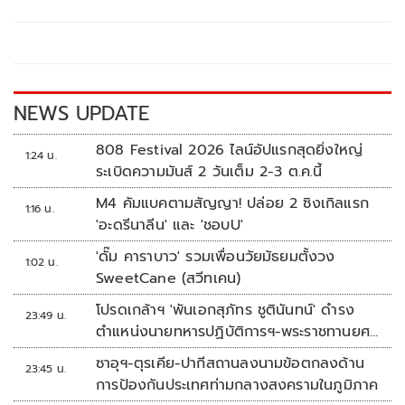
b
er
y
e
o
Li
o
n
k
k
NEWS UPDATE
808 Festival 2026 ไลน์อัปแรกสุดยิ่งใหญ่
1:24 น.
ระเบิดความมันส์ 2 วันเต็ม 2-3 ต.ค.นี้
M4 คัมแบคตามสัญญา! ปล่อย 2 ซิงเกิลแรก
1:16 น.
'อะดรีนาลีน' และ 'ชอบU'
'ดั๊ม คาราบาว' รวมเพื่อนวัยมัธยมตั้งวง
1:02 น.
SweetCane (สวีทเคน)
โปรดเกล้าฯ 'พันเอกสุภัทร ชูตินันทน์' ดำรง
23:49 น.
ตำแหน่งนายทหารปฏิบัติการฯ-พระราชทานยศ
'พลตรี'
ซาอุฯ-ตุรเคีย-ปากีสถานลงนามข้อตกลงด้าน
23:45 น.
การป้องกันประเทศท่ามกลางสงครามในภูมิภาค