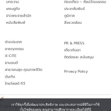
บทความ
ท่องเที่ยว – ศิลปวัฒนธรรม
เศรษฐกิจ
ประชาสัมพันธ์
ข่าวพระราชสำนัก
ภูมิภาค
หนังสือพิมพ์
สิ่งแวดล้อม
ต่างประเทศ
PR & PRESS
อาชญากรรม
เกี่ยวกับเรา
X-CITE
ติดต่อและ สนับสนุน
ยานยนต์
สาธารณสุข-คุณภาพชีวิต
Privacy Policy
บันเทิง
ไทยโพสต์ ทีวี
เราใช้คุกกี้เพื่อพัฒนาประสิทธิภาพ และประสบการณ์ที่ดีในการใช้
Copyright© thaipost.net, All rights reserved.,
เว็บไซต์ของคุณ คุณสามารถศึกษารายละเอียดได้ที่นี่