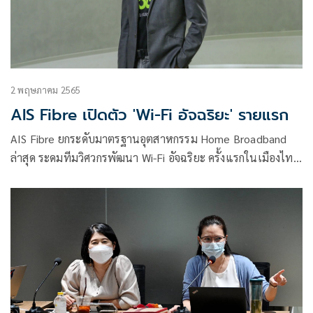
2 พฤษภาคม 2565
AIS Fibre เปิดตัว 'Wi-Fi อัจฉริยะ' รายแรก
AIS Fibre ยกระดับมาตรฐานอุตสาหกรรม Home Broadband
ล่าสุด ระดมทีมวิศวกรพัฒนา Wi-Fi อัจฉริยะ ครั้งแรกในเมืองไทย
จาก Artificial Intelligence – AI และ Machine Learning – ML
ผ่าน AI-powered Smart Router จัดสรร Data Traffic การใช้
งานในบ้านให้สมาชิกในครอบครัวที่แม้จะใช้บริการต่างกัน แต่ได้
ความเร็วและความหน่วงในระดับสุดยอดแบบ VIP เหมือนกัน