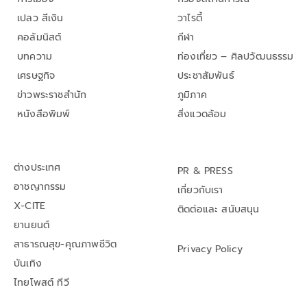
เปลว สีเงิน
วาไรตี้
คอลัมนิสต์
กีฬา
บทความ
ท่องเที่ยว – ศิลปวัฒนธรรม
เศรษฐกิจ
ประชาสัมพันธ์
ข่าวพระราชสำนัก
ภูมิภาค
หนังสือพิมพ์
สิ่งแวดล้อม
ต่างประเทศ
PR & PRESS
อาชญากรรม
เกี่ยวกับเรา
X-CITE
ติดต่อและ สนับสนุน
ยานยนต์
สาธารณสุข-คุณภาพชีวิต
Privacy Policy
บันเทิง
ไทยโพสต์ ทีวี