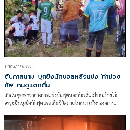
1 พฤษภาคม 2569
ดับคาสนาม! บุกยิงนักบอลหลังแข่ง 'ท่าม่วง
คัพ' คนดูแตกตื่น
เกิดเหตุอุกอาจกลางการแข่งขันฟุตบอลท้องถิ่นเมื่อคนร้ายใช้
อาวุธปืนบุกยิงนักฟุตบอลเสียชีวิตภายในสนามกีฬาองค์การ
บริหารส่วนตำบลท่าม่วง อำเภอเทพา จังหวัดสงขลา