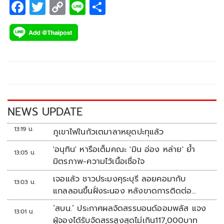
F
T
C
Li
S
ac
wi
o
n
h
e
tt
p
e
ar
b
er
y
e
o
Li
o
n
k
k
NEWS UPDATE
13:19 น.
ภูเขาไฟในกัวเตมาลาหยุดปะทุแล้ว
'อนุทิน' หารือเต็มคณะ 'มิน อ่อง หล่าย' ย้ำ
13:05 น.
มิตรภาพ-ความไว้เนื้อเชื่อใจ
เจอแล้ว ชาวประมงคุระบุรี ลอยคอมากับ
13:03 น.
แกลลอนขึ้นฝั่งระนอง หลังขาดการติดต่อ
หลายวัน
‘สบน.’ ประกาศผลจัดสรรบอนด์ออมพลัส แจง
13:01 น.
ผู้จองได้รับจัดสรรสูงสุดไม่เกิน117,000บาท