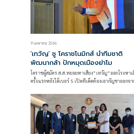
9 เมษายน 2566
'เทวัญ' ชู โคราชโนมิกส์ นำทีมชาติ
พัฒนากล้า ปักหมุดเมืองย่าโม
โคราชผู้สมัคร ส.ส.ทยอยหาเสียง”เทวัญ”ออกโรงหาเส
ครั้งแรกหลังได้เบอร์ 5 เปิดทีเด็ดต้องเอากัญชาออกจา
เยาวชน ชูโคราชเมืองกีฬา นโยบาย 12 ประการเฉดสี 
เปิดนโยบายเฉพาะโคราช 5 ด้านจับต้องได้ ขณะ
ที่”พรรคก้าวไกล”ยึดฟุตบาตรเวทีข้างถนนโทรโข่งตัว
เดียวชูต้องยกเลิกเกณฑ์ทหาร คืนเสรีภาพ