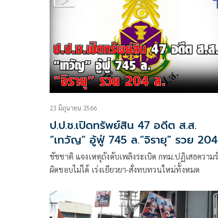
พิจารณาร่างพ.ร.บ.งบประมาณรายจ่ายประจำปี 67 ที
มีขึ้นในวันที่ 3-5 ม.ค.67 อย่างพร้อมเพรียง
23 มิถุนายน 2566
ป.ป.ช.เปิดทรัพย์สิน 47 อดีต ส.ส.
“เทวัญ” อู้ฟู่ 745 ล.“จิรายุ” รวย 204
ล.
ชัชชาติ แจงเหตุถังดับเพลิงระเบิด กทม.ปฏิเสธความร
ผิดชอบไม่ได้ เร่งเยียวยา-สั่งทบทวนใหม่ทั้งหมด