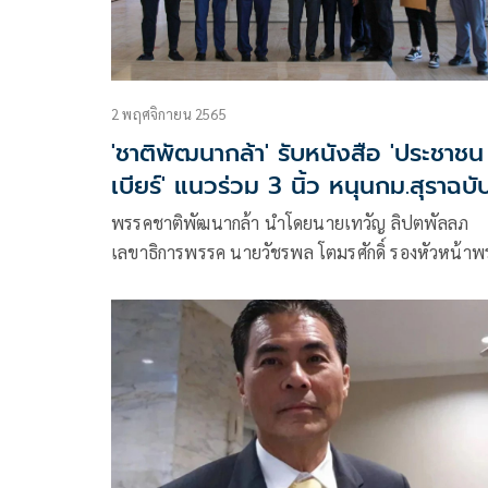
2 พฤศจิกายน 2565
'ชาติพัฒนากล้า' รับหนังสือ 'ประชาชน
เบียร์' แนวร่วม 3 นิ้ว หนุนกม.สุราฉบั
ก้าวไกล
พรรคชาติพัฒนากล้า นำโดยนายเทวัญ ลิปตพัลลภ
เลขาธิการพรรค นายวัชรพล โตมรศักดิ์ รองหัวหน้าพรรค
นายบุญสืบ จันทร์แจ่มศรี และนายแสนยากรณ์ สิงห์วี
ธรรม ผู้เสนอตัวสมัคร ส.ส.กทม. รับหนังสือจากกลุ่ม
ประชาชาเบียร์ เพื่อขอให้สนับสนุนร่างแก้ไข พ.ร.บ.
สรรพสามิต ที่เข้าสู่การพิจารณาวาระ 2 วันนี้