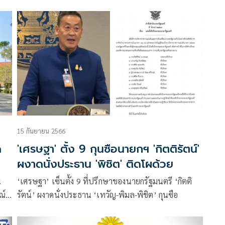
คาร
มีขึ้นในวันอาทิตย์ที่ 11 พฤษภาคม 2568 โดยบรรยากาศ
ละ
การลงพื้นที่หาเสียงของผู้สมัครเป็นไปอย่างเข้มข้น โดย
เข้าสู่ช่วงนับถอยหลังก่อนโค้งสุดท้าย โดยมีนายเทวัญ ลิ
ปตพัลลภ หัวหน้าพรรคชาติพัฒนา
15 กันยายน 2566
ด
'เศรษฐา' ตั้ง 9 กุนซือนายกฯ 'กิตติรัตน์'
ผงาดนั่งประธาน 'พิชิต' ติดโผด้วย
น
‘เศรษฐา’ เซ็นตั้ง 9 ที่ปรึกษาของนายกรัฐมนตรี ‘กิตติ
ณ์
รัตน์’ ผงาดนั่งประธาน ‘เทวัญ-พิมล-พิชิต’ กุนซือ
ต่ละ