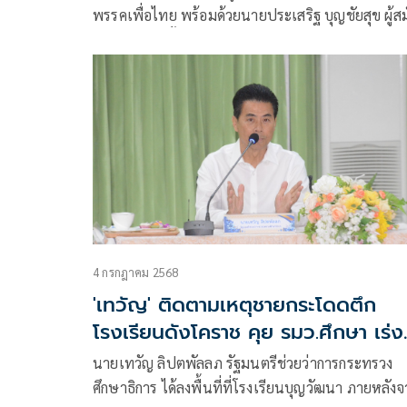
พรรคเพื่อไทย พร้อมด้วยนายประเสริฐ บุญชัยสุข ผู้ส
สส.เขตเลือกตั้งที่ 1 นครราชสีมา หมายเลข 11 พรรค
เพื่อไทย ได้เดินหาเสียงพบปะพ่อค้า แม่ค้า ผู้ประกอ
พี่น้องประชาชนที่เดินจับจ่ายในตลาดย่าโม , ตลาดป๋
แป๋ง และตลาดเซฟวัน
4 กรกฎาคม 2568
'เทวัญ' ติดตามเหตุชายกระโดดตึก
โรงเรียนดังโคราช คุย รมว.ศึกษา เร่ง
มาตรการป้องกัน
นายเทวัญ ลิปตพัลลภ รัฐมนตรีช่วยว่าการกระทรวง
ศึกษาธิการ ได้ลงพื้นที่ที่โรงเรียนบุญวัฒนา ภายหลังจ