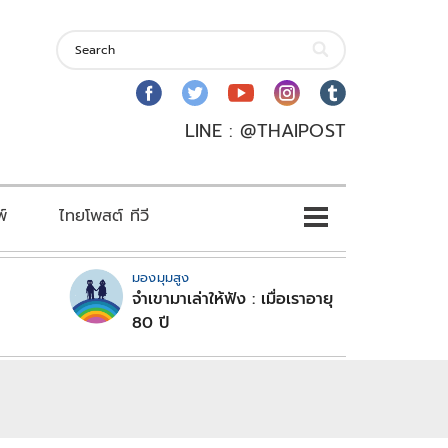
LINE : @THAIPOST
พ์
ไทยโพสต์ ทีวี
มองมุมสูง
จำเขามาเล่าให้ฟัง : เมื่อเราอายุ
80 ปี