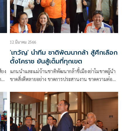
12 มีนาคม 2566
'เทวัญ' นำทีม ชาติพัฒนากล้า สู้ศึกเลือก
ตั้งโคราช ยันสู้เต็มที่ทุกเขต
ียง
แกนนำและแม่บ้านชาติพัฒนากล้าชี้เมืองย่าโมขาดผู้นำ
ก
ขาดสิ่งดีหลายอย่าง ขาดการประสานงาน ขาดความต่อ
ลุย
เนื่องทางการเมือง ยันเขต 1 ช้างชนช้างหรือเปล่า ไม่
ทราบ แต่การแข่งขันมีทุกเขต สู้เต็มที่ ด้าน”ชาติไทย
พัฒนา”ได้จังหวะโวสิ่งแวดล้อมเป็นนโยบายที่โดดเด่น
โดนใจพี่น้องประชาชน ไม่ใช่ไกลตัว แต่ใกล้ตัว ส่งผลกระ
ทบโดยตรง