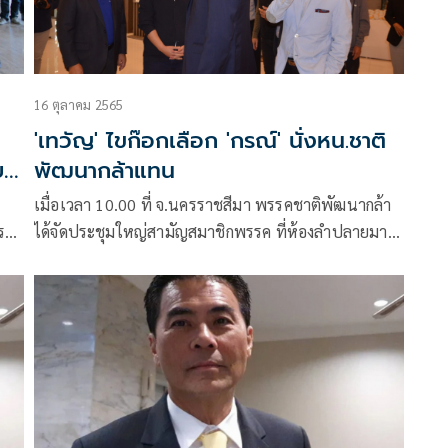
16 ตุลาคม 2565
'เทวัญ' ไขก๊อกเลือก 'กรณ์' นั่งหน.ชาติ
บ
พัฒนากล้าแทน
เมื่อเวลา 10.00 ที่ จ.นครราชสีมา พรรคชาติพัฒนากล้า
ได้จัดประชุมใหญ่สามัญสมาชิกพรรค ที่ห้องลำปลายมาศ
ร
โรงแรมแคนทารี่ อ.เมือง จ.นครราชสีมา
ภาษี