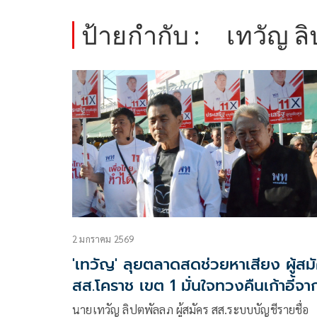
ป้ายกำกับ :
เทวัญ ล
2 มกราคม 2569
'เทวัญ' ลุยตลาดสดช่วยหาเสียง ผู้สม
สส.โคราช เขต 1 มั่นใจทวงคืนเก้าอี้จา
พรรคส้มได้
นายเทวัญ ลิปตพัลลภ ผู้สมัคร สส.ระบบบัญชีรายชื่อ