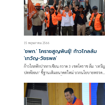
15 พฤษภาคม 2566
'ชพก.' โคราชสูญพันธุ์! ก้าวไกลล้ม
'เทวัญ-วัชรพล'
ก้าวไกลหักปากกาเซียน กวาด 3 เขตโคราช ล้ม ‘เทวัญ 
ปตพัลลภ’ ชี้ฐานเดิมอนาคตใหม่ บวกนโยบายพรรค
สื่อสาร ปชช.รับรู้ได้มากขึ้น ‘ฉัตร’ ยันพร้อมทำงานกั
ส.ส.ทุกพรรค