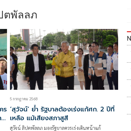
ิปตพัลลภ
N
5 กรกฎาคม 2568
ัคร
‘สุวัจน์’ ย้ำ รัฐบาลต้องเร่งแก้ศก. 2 ปีที่
ก
เหลือ แม้เสียงสภาสูสี
สุวัจน์ ลิปตพัลลภ มองรัฐบาลควรเร่งเดินหน้าแก้