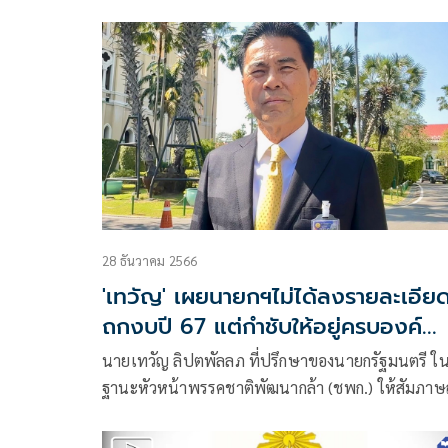
ได้รับรายงานกรณีที่บุคคลภายนอก ลักลอบปีนเข้าอา
เรียนเฉลิมพระเกียรติ 9 ชั้นของโรงเรียนบุญวัฒนา แ
กระโดดจากชั้น 6 ตกลงมาเสียชีวิต
28 ธันวาคม 2566
'เทวัญ' เผยนายกฯไม่ได้ลงรายละเอีย
ถกงบปี 67 แต่กำชับให้อยู่ครบองค์
ประชุม
นายเทวัญ ลิปตพัลลภ ที่ปรึกษาของนายกรัฐมนตรี ใ
ฐานะหัวหน้าพรรคชาติพัฒนากล้า (ชพก.) ให้สัมภาษ
ภายหลังหารือกับนายกรัฐมนตรีว่า นายกฯได้ฝากให้แ
พรรคกำชับสมาชิกให้เข้าร่วมการประชุมสภาเพื่อ