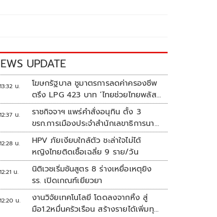
EWS UPDATE
โฆษกรัฐบาล ชูมาตรการลดค่าครองชีพ
13:32 น.
ตรึง LPG 423 บาท ‘ไทยช่วยไทยพลัส’
ดันเงินหมุนแสนล้าน
ราชกิจจาฯ แพร่คำสั่งอนุทิน ตั้ง 3
12:37 น.
ขรก.การเมืองประจำสำนักเลขาธิการนา
ยกฯ
HPV ภัยเงียบใกล้ตัว ชะล่าใจไม่ได้
12:28 น.
หญิงไทยติดเชื้อเฉลี่ย 9 ราย/วัน
นิติเวชเริ่มชันสูตร 8 ร่างเหยื่อเหตุยิง
12:21 น.
รร. เปิดเกณฑ์เยียวยา
งานวิจัยเทคโนโลยี โดดลงจากหิ้ง สู่
12:20 น.
มือ1.2หมื่นครัวเรือน สร้างรายได้เพิ่มทุก