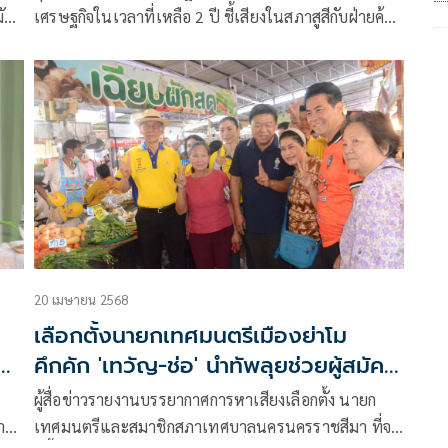
มัคร
เศรษฐกิจในเวลาที่เหลือ 2 ปี ชี้เสียงในสภาสูสีกับฝ่ายค้าน
ทุกเสียงพรรคร่วมสำคัญต่อเสถียรภาพประเทศ ย้ำ
บการ
การเมืองต้องอยู่ในระบอบประชาธิปไตยเพื่อสร้างความ
อง
เชื่อมั่น
20 เมษายน 2568
เลือกตั้งนายกเทศมนตรีเมืองย่าโม
หา
คึกคัก 'เทวัญ-ช่อ' นำทัพลุยช่วยผู้สมัคร
หาเสียง
ผู้สื่อข่าวรายงานบรรยากาศการหาเสียงเลือกตั้ง นายก
าก
เทศมนตรีและสมาชิกสภาเทศบาลนครนครราชสีมา ที่จะ