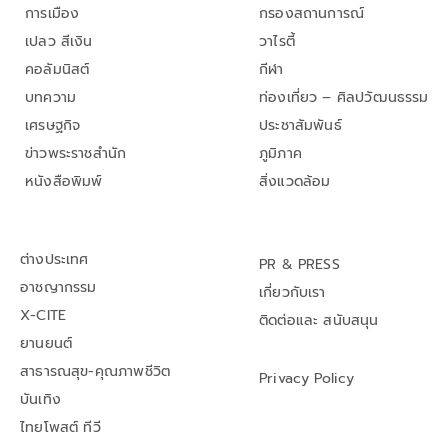
การเมือง
กรองสถานการณ์
เปลว สีเงิน
วาไรตี้
คอลัมนิสต์
กีฬา
บทความ
ท่องเที่ยว – ศิลปวัฒนธรรม
เศรษฐกิจ
ประชาสัมพันธ์
ข่าวพระราชสำนัก
ภูมิภาค
หนังสือพิมพ์
สิ่งแวดล้อม
ต่างประเทศ
PR & PRESS
อาชญากรรม
เกี่ยวกับเรา
X-CITE
ติดต่อและ สนับสนุน
ยานยนต์
สาธารณสุข-คุณภาพชีวิต
Privacy Policy
บันเทิง
ไทยโพสต์ ทีวี