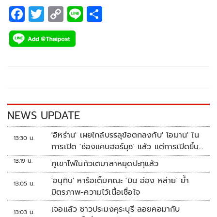
F
T
C
Li
S
ac
wi
o
n
h
e
tt
p
e
ar
b
er
y
e
o
Li
o
n
k
k
NEWS UPDATE
'อิหร่าน' เผยใกล้บรรลุข้อตกลงกับ' โอมาน' ใน
13:30 น.
การเปิด 'ช่องแคบฮอร์มุซ' แล้ว แต่การเปิดขึ้น
อยู่กับสหรัฐฯ
13:19 น.
ภูเขาไฟในกัวเตมาลาหยุดปะทุแล้ว
'อนุทิน' หารือเต็มคณะ 'มิน อ่อง หล่าย' ย้ำ
13:05 น.
มิตรภาพ-ความไว้เนื้อเชื่อใจ
เจอแล้ว ชาวประมงคุระบุรี ลอยคอมากับ
13:03 น.