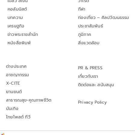
เปลว สีเงิน
วาไรตี้
คอลัมนิสต์
กีฬา
บทความ
ท่องเที่ยว – ศิลปวัฒนธรรม
เศรษฐกิจ
ประชาสัมพันธ์
ข่าวพระราชสำนัก
ภูมิภาค
หนังสือพิมพ์
สิ่งแวดล้อม
ต่างประเทศ
PR & PRESS
อาชญากรรม
เกี่ยวกับเรา
X-CITE
ติดต่อและ สนับสนุน
ยานยนต์
สาธารณสุข-คุณภาพชีวิต
Privacy Policy
บันเทิง
ไทยโพสต์ ทีวี