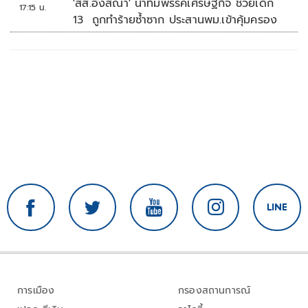
'สส.อังสณา' นำทีมพรรคเศรษฐกิจ ช่วยเด็ก
17:15 น.
13 ถูกทำร้ายซ้ำซาก ประสานพม.เข้าคุ้มครอง
การเมือง
กรองสถานการณ์