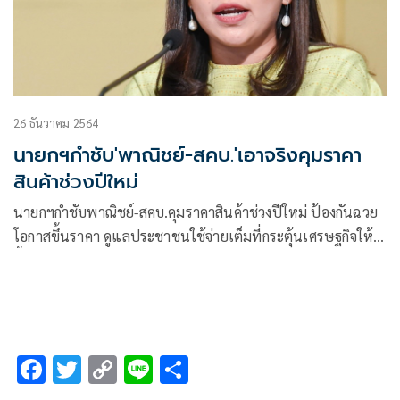
26 ธันวาคม 2564
นายกฯกำชับ'พาณิชย์-สคบ.'เอาจริงคุมราคา
สินค้าช่วงปีใหม่
นายกฯกำชับพาณิชย์-สคบ.คุมราคาสินค้าช่วงปีใหม่ ป้องกันฉวย
โอกาสขึ้นราคา ดูแลประชาชนใช้จ่ายเต็มที่กระตุ้นเศรษฐกิจให้ดี
ขึ้น
F
T
C
Li
S
ac
wi
o
n
h