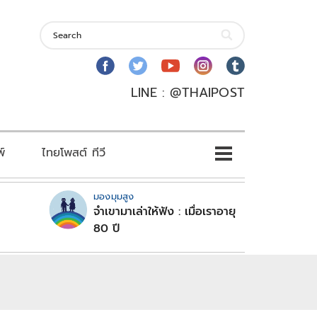
LINE : @THAIPOST
พ์
ไทยโพสต์ ทีวี
มองมุมสูง
จำเขามาเล่าให้ฟัง : เมื่อเราอายุ
80 ปี