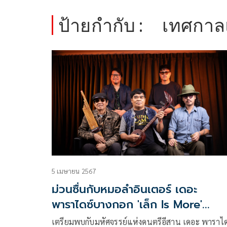
ป้ายกำกับ :
เทศกาลแ
5 เมษายน 2567
ม่วนซื่นกับหมอลำอินเตอร์ เดอะ
พาราไดซ์บางกอก 'เล็ก Is More'
หมายเลข 2
เตรียมพบกับมหัศจรรย์แห่งดนตรีอีสาน เดอะ พาราได