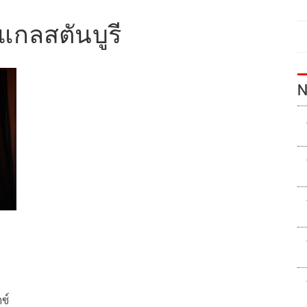
กลสตันบูรี
N
ซ์