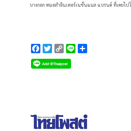
บางกอก หมอลำอินเตอร์เนชั่นแนล แบรนด์ ที่เคยไป
แล่นใน แกลสตันบูรี เทศกาลดนตรีระดับโลก บนเวที
คอนเสิร์ต ‘เล็ก Is More’ หมายเลข 2
F
T
C
Li
S
ac
wi
o
n
h
e
tt
p
e
ar
b
er
y
e
o
Li
o
n
k
k