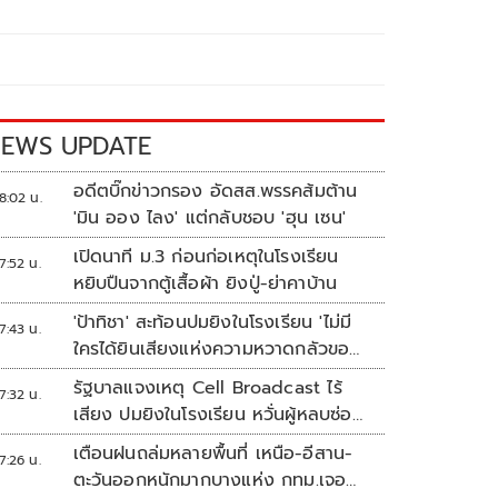
EWS UPDATE
อดีตบิ๊กข่าวกรอง อัดสส.พรรคส้มต้าน
8:02 น.
'มิน ออง ไลง' แต่กลับชอบ 'ฮุน เซน'
เปิดนาที ม.3 ก่อนก่อเหตุในโรงเรียน
7:52 น.
หยิบปืนจากตู้เสื้อผ้า ยิงปู่-ย่าคาบ้าน
'ป้าทิชา' สะท้อนปมยิงในโรงเรียน 'ไม่มี
7:43 น.
ใครได้ยินเสียงแห่งความหวาดกลัวของ
เขา'
รัฐบาลแจงเหตุ Cell Broadcast ไร้
7:32 น.
เสียง ปมยิงในโรงเรียน หวั่นผู้หลบซ่อน
ตกเป็นเป้า
เตือนฝนถล่มหลายพื้นที่ เหนือ-อีสาน-
7:26 น.
ตะวันออกหนักมากบางแห่ง กทม.เจอ